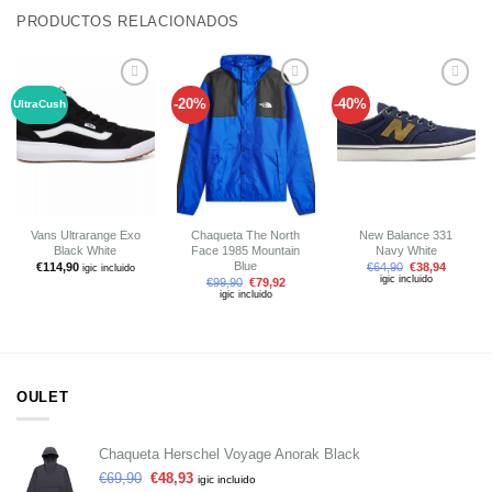
PRODUCTOS RELACIONADOS
-20%
-40%
UltraCush
Añadir
Añadir
Añadir
a tu
a tu
a tu
lista de
lista de
lista de
deseos
deseos
deseos
Vans Ultrarange Exo
Chaqueta The North
New Balance 331
Black White
Face 1985 Mountain
Navy White
Blue
€
114,90
€
64,90
€
38,94
igic incluido
igic incluido
€
99,90
€
79,92
igic incluido
OULET
Chaqueta Herschel Voyage Anorak Black
€
69,90
€
48,93
igic incluido