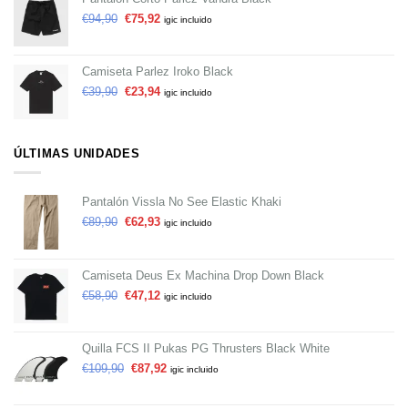
€
94,90
€
75,92
igic incluido
Camiseta Parlez Iroko Black
€
39,90
€
23,94
igic incluido
ÚLTIMAS UNIDADES
Pantalón Vissla No See Elastic Khaki
€
89,90
€
62,93
igic incluido
Camiseta Deus Ex Machina Drop Down Black
€
58,90
€
47,12
igic incluido
Quilla FCS II Pukas PG Thrusters Black White
€
109,90
€
87,92
igic incluido