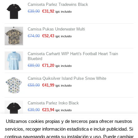
Camiseta Parlez Tradewins Black
€
39,90
€
31,92
igic incluido
Camisa Pukas Underwater Multi
€
74,90
€
52,43
igic incluido
Camiseta Carhartt WIP Hartt's Football Heart Train
Bluebird
€
89,00
€
71,20
igic incluido
Camisa Quiksilver Island Pulse Snow White
€
59,99
€
41,99
igic incluido
Camiseta Parlez Iroko Black
€
39,90
€
23,94
igic incluido
Utilizamos cookies propias y de terceros para ofrecer nuestros
servicios, recoger información estadística e incluir publicidad. Si
continua navegando acepta su instalación y uso. Puede cambiar