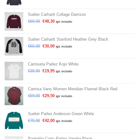
Suéter Carhartt Collage Damson
€
69,00
€
48,30
igic incluido
Suéter Carhartt Stanford Heather Grey Black
€
60,00
€
30,00
igic incluido
Camiseta Parlez Kojo White
€
39,90
€
19,95
igic incluido
Camisa Vans Women Meridian Flannel Black Red
€
59,00
€
29,50
igic incluido
Suéter Parlez Anderson Green White
€
70,00
€
42,00
igic incluido
Pantalón Corto Parlez Vandra Black