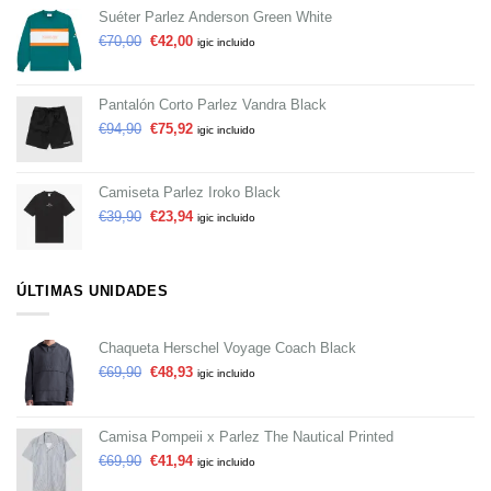
Suéter Parlez Anderson Green White
€
70,00
€
42,00
igic incluido
Pantalón Corto Parlez Vandra Black
€
94,90
€
75,92
igic incluido
Camiseta Parlez Iroko Black
€
39,90
€
23,94
igic incluido
ÚLTIMAS UNIDADES
Chaqueta Herschel Voyage Coach Black
€
69,90
€
48,93
igic incluido
Camisa Pompeii x Parlez The Nautical Printed
€
69,90
€
41,94
igic incluido