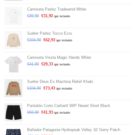
Camiseta Parlez Tradewind White
€
39,90
€
31,92
igic incluido
Suéter Parlez Tocco Ecru
€
104,90
€
62,93
igic incluido
Camiseta Vissla Magic Hands White
€
41,90
€
29,33
igic incluido
Suéter Deus Ex Machina Relief Khaki
€
104,90
€
73,43
igic incluido
Pantalón Corto Carhartt WIP Newel Short Black
€
59,90
€
41,93
igic incluido
Bañador Patagonia Hydropeak Volley 16' Gerry Patch