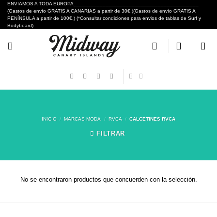
Skip
ENVIAMOS A TODA EUROPA___________________________________________
(Gastos de envío GRATIS A CANARIAS a partir de 30€.)(Gastos de envío GRATIS A
to
PENÍNSULA a partir de 100€.) (*Consultar condiciones para envios de tablas de Surf y
content
Bodyboard)
INICIO
/
MARCAS MODA
/
RVCA
/
CALCETINES RVCA
FILTRAR
No se encontraron productos que concuerden con la selección.