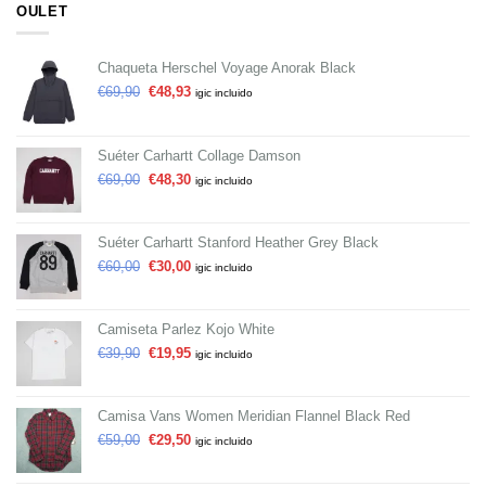
OULET
Chaqueta Herschel Voyage Anorak Black
€
69,90
€
48,93
igic incluido
Suéter Carhartt Collage Damson
€
69,00
€
48,30
igic incluido
Suéter Carhartt Stanford Heather Grey Black
€
60,00
€
30,00
igic incluido
Camiseta Parlez Kojo White
€
39,90
€
19,95
igic incluido
Camisa Vans Women Meridian Flannel Black Red
€
59,00
€
29,50
igic incluido