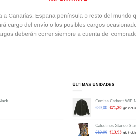
ea a Canarias, España península o resto del mundo
ará cargo del envío o los posibles cargos ocasionad
argos deberán correr siempre a cuenta del comprado
ÚLTIMAS UNIDADES
Black
Camisa Carhartt WIP 
€
89,00
€
71,20
igic inclu
Calcetines Stance Sta
€
19,90
€
13,93
igic inclu