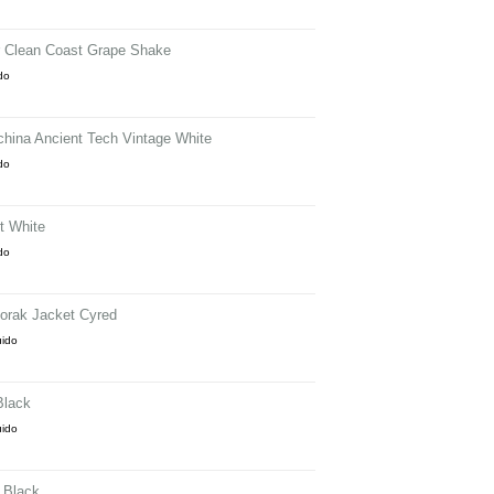
er Clean Coast Grape Shake
ido
hina Ancient Tech Vintage White
ido
t White
ido
orak Jacket Cyred
uido
Black
uido
 Black