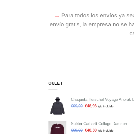
→
Para todos los envíos ya s
envío gratis, la empresa no se h
c
OULET
Chaqueta Herschel Voyage Anorak 
€
69,90
€
48,93
igic incluido
Suéter Carhartt Collage Damson
€
69,00
€
48,30
igic incluido