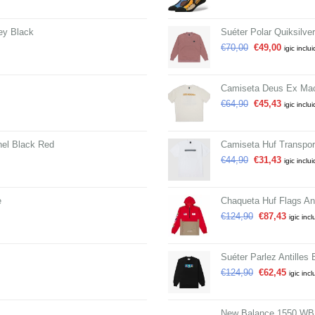
ey Black
Suéter Polar Quiksilv
€
70,00
€
49,00
igic inclu
Camiseta Deus Ex Mac
€
64,90
€
45,43
igic inclu
el Black Red
Camiseta Huf Transpor
€
44,90
€
31,43
igic inclu
e
Chaqueta Huf Flags An
€
124,90
€
87,43
igic incl
Suéter Parlez Antilles 
€
124,90
€
62,45
igic incl
New Balance 1550 WB