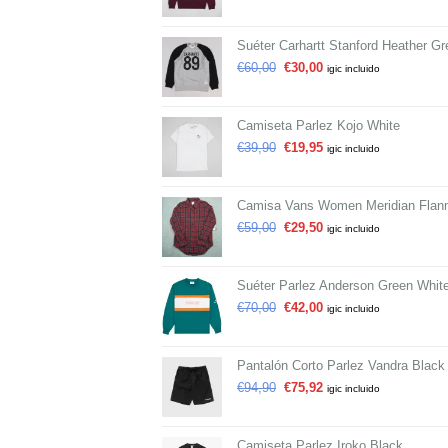
Suéter Carhartt Stanford Heather Gr
€
60,00
€
30,00
igic incluido
Camiseta Parlez Kojo White
€
39,90
€
19,95
igic incluido
Camisa Vans Women Meridian Flann
€
59,00
€
29,50
igic incluido
Suéter Parlez Anderson Green Whit
€
70,00
€
42,00
igic incluido
Pantalón Corto Parlez Vandra Black
€
94,90
€
75,92
igic incluido
Camiseta Parlez Iroko Black