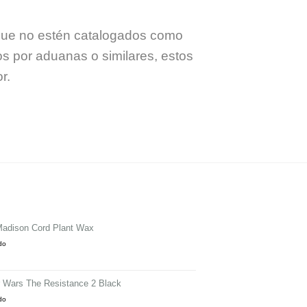
 que no estén catalogados como
os por aduanas o similares, estos
r.
Madison Cord Plant Wax
ido
r Wars The Resistance 2 Black
ido