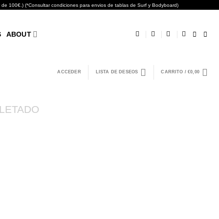
0€.) (*Consultar condiciones para envios de tablas de Surf y Bodyboard)
S
ABOUT
ACCEDER
LISTA DE DESEOS
CARRITO /
€
0,00
LETADO