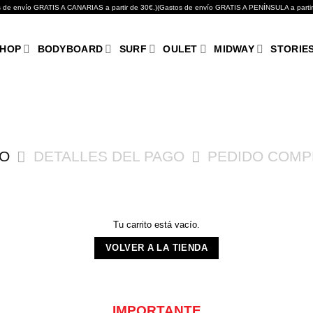
GRATIS A CANARIAS a partir de 30€.)(Gastos de envío GRATIS A PENÍNSULA a partir de 10
HOP
BODYBOARD
SURF
OULET
MIDWAY
STORIE
TO
DETALLES DEL PAGO
PEDIDO COMP
Tu carrito está vacío.
VOLVER A LA TIENDA
IMPORTANTE