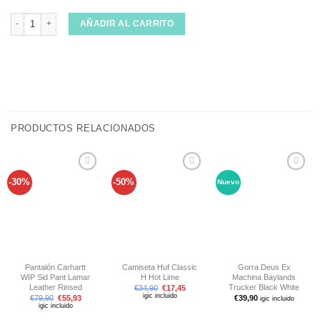
Camiseta Huf Set Box Black Lime Black cantidad
AÑADIR AL CARRITO
PRODUCTOS RELACIONADOS
-30%
-50%
Nuevo
Añadir
Añadir
Añadir
a tu
a tu
a tu
lista de
lista de
lista de
deseos
deseos
deseos
Pantalón Carhartt
Camiseta Huf Classic
Gorra Deus Ex
WIP Sid Pant Lamar
H Hot Lime
Machina Baylands
Leather Rinsed
Trucker Black White
€
34,90
€
17,45
igic incluido
€
79,90
€
55,93
€
39,90
igic incluido
igic incluido