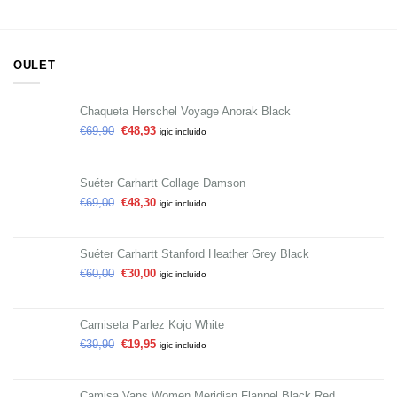
OULET
Chaqueta Herschel Voyage Anorak Black
€
69,90
€
48,93
igic incluido
Suéter Carhartt Collage Damson
€
69,00
€
48,30
igic incluido
Suéter Carhartt Stanford Heather Grey Black
€
60,00
€
30,00
igic incluido
Camiseta Parlez Kojo White
€
39,90
€
19,95
igic incluido
Camisa Vans Women Meridian Flannel Black Red