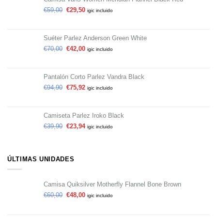
€
59,00
€
29,50
igic incluido
Suéter Parlez Anderson Green White
€
70,00
€
42,00
igic incluido
Pantalón Corto Parlez Vandra Black
€
94,90
€
75,92
igic incluido
Camiseta Parlez Iroko Black
€
39,90
€
23,94
igic incluido
ÚLTIMAS UNIDADES
Camisa Quiksilver Motherfly Flannel Bone Brown
€
60,00
€
48,00
igic incluido