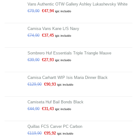
Vans Authentic OTW Gallery Ashley Lukashevsky White
€
79,90
€
47,94
igic incluido
Camisa Vans Kane L/S Navy
€
74,90
€
37,45
igic incluido
Sombrero Huf Essentials Triple Triangle Mauve
€
39,90
€
27,93
igic incluido
Camisa Carhartt WIP Isis Maria Dinner Black
€
129,90
€
90,93
igic incluido
Camiseta Huf Bail Bonds Black
€
44,90
€
31,43
igic incluido
Quillas FCS Carver PC Carbon
€
119,90
€
95,92
igic incluido