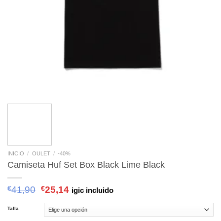
INICIO
/
OULET
/
-40%
Camiseta Huf Set Box Black Lime Black
€
41,90
€
25,14
igic incluido
Talla