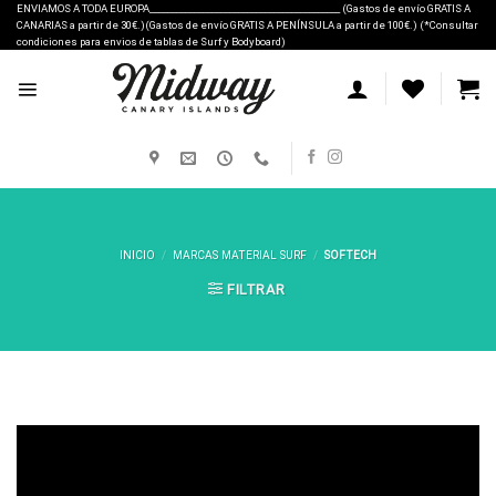
Skip
ENVIAMOS A TODA EUROPA___________________________________________ (Gastos de envío GRATIS A
CANARIAS a partir de 30€.)(Gastos de envío GRATIS A PENÍNSULA a partir de 100€.) (*Consultar
to
condiciones para envios de tablas de Surf y Bodyboard)
content
INICIO
/
MARCAS MATERIAL SURF
/
SOFTECH
FILTRAR