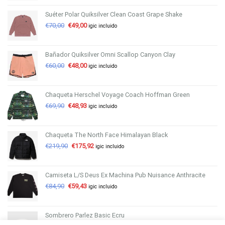
Suéter Polar Quiksilver Clean Coast Grape Shake
€
70,00
€
49,00
igic incluido
Bañador Quiksilver Omni Scallop Canyon Clay
€
60,00
€
48,00
igic incluido
Chaqueta Herschel Voyage Coach Hoffman Green
€
69,90
€
48,93
igic incluido
Chaqueta The North Face Himalayan Black
€
219,90
€
175,92
igic incluido
Camiseta L/S Deus Ex Machina Pub Nuisance Anthracite
€
84,90
€
59,43
igic incluido
Sombrero Parlez Basic Ecru