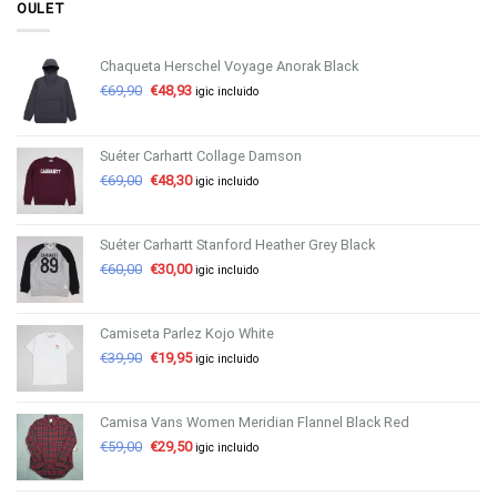
OULET
Chaqueta Herschel Voyage Anorak Black
€
69,90
€
48,93
igic incluido
Suéter Carhartt Collage Damson
€
69,00
€
48,30
igic incluido
Suéter Carhartt Stanford Heather Grey Black
€
60,00
€
30,00
igic incluido
Camiseta Parlez Kojo White
€
39,90
€
19,95
igic incluido
Camisa Vans Women Meridian Flannel Black Red
€
59,00
€
29,50
igic incluido