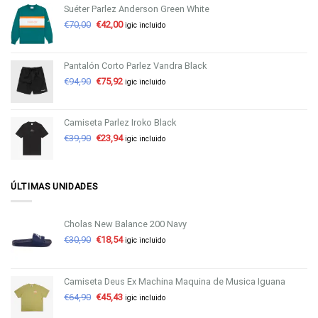
Suéter Parlez Anderson Green White
€
70,00
€
42,00
igic incluido
Pantalón Corto Parlez Vandra Black
€
94,90
€
75,92
igic incluido
Camiseta Parlez Iroko Black
€
39,90
€
23,94
igic incluido
ÚLTIMAS UNIDADES
Cholas New Balance 200 Navy
€
30,90
€
18,54
igic incluido
Camiseta Deus Ex Machina Maquina de Musica Iguana
€
64,90
€
45,43
igic incluido