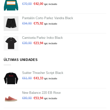
€
70,00
€
42,00
igic incluido
Pantalón Corto Parlez Vandra Black
€
94,90
€
75,92
igic incluido
Camiseta Parlez Iroko Black
€
39,90
€
23,94
igic incluido
ÚLTIMAS UNIDADES
Suéter Thrasher Script Black
€
61,90
€
43,33
igic incluido
New Balance 220 EB Rose
€
89,90
€
53,94
igic incluido