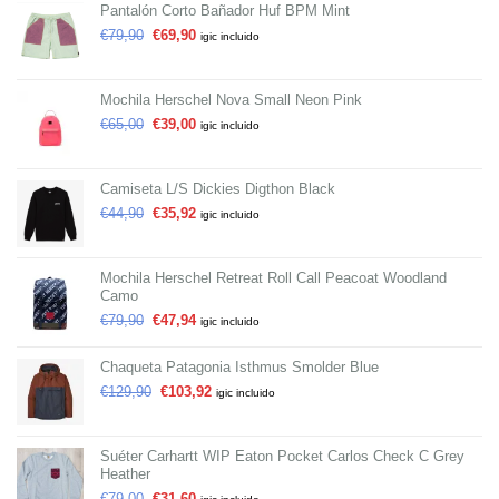
Pantalón Corto Bañador Huf BPM Mint
€
79,90
€
69,90
igic incluido
Mochila Herschel Nova Small Neon Pink
€
65,00
€
39,00
igic incluido
Camiseta L/S Dickies Digthon Black
€
44,90
€
35,92
igic incluido
Mochila Herschel Retreat Roll Call Peacoat Woodland
Camo
€
79,90
€
47,94
igic incluido
Chaqueta Patagonia Isthmus Smolder Blue
€
129,90
€
103,92
igic incluido
Suéter Carhartt WIP Eaton Pocket Carlos Check C Grey
Heather
€
79,00
€
31,60