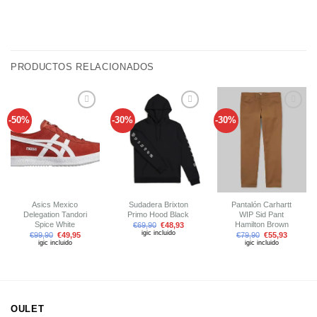
PRODUCTOS RELACIONADOS
-50%
-30%
-30%
Añadir
Añadir
Añadir
a tu
a tu
a tu
lista de
lista de
lista de
deseos
deseos
deseos
Asics Mexico
Sudadera Brixton
Pantalón Carhartt
Delegation Tandori
Primo Hood Black
WIP Sid Pant
Spice White
Hamilton Brown
€
69,90
€
48,93
igic incluido
€
99,90
€
49,95
€
79,90
€
55,93
igic incluido
igic incluido
OULET