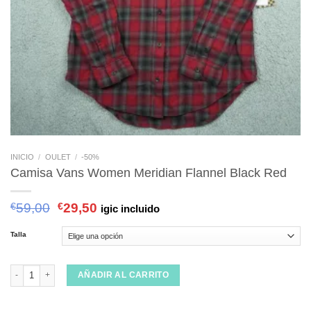
INICIO
/
OULET
/
-50%
Camisa Vans Women Meridian Flannel Black Red
€
59,00
€
29,50
igic incluido
Talla
Camisa Vans Women Meridian Flannel Black Red cantidad
AÑADIR AL CARRITO