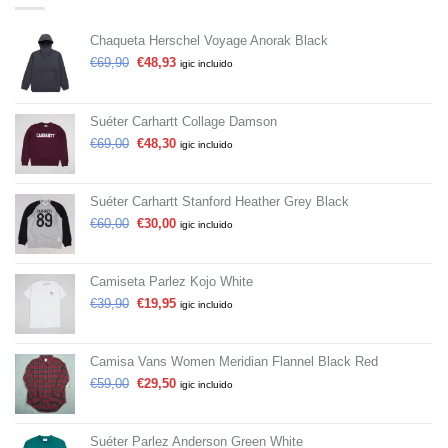
Chaqueta Herschel Voyage Anorak Black
€
69,90
€
48,93
igic incluido
Suéter Carhartt Collage Damson
€
69,00
€
48,30
igic incluido
Suéter Carhartt Stanford Heather Grey Black
€
60,00
€
30,00
igic incluido
Camiseta Parlez Kojo White
€
39,90
€
19,95
igic incluido
Camisa Vans Women Meridian Flannel Black Red
€
59,00
€
29,50
igic incluido
Suéter Parlez Anderson Green White