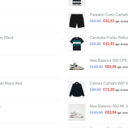
Pantalón Corto Carhar
€
59,90
€
41,93
igic inclu
ey Black
Camiseta Parlez Belto
€
59,90
€
41,93
igic inclu
New Balance 550 CPE
€
139,90
€
83,94
igic incl
el Black Red
Camisa Carhartt WIP 
€
89,00
€
71,20
igic inclu
e
New Balance 550 AK I
€
139,90
€
83,94
igic incl