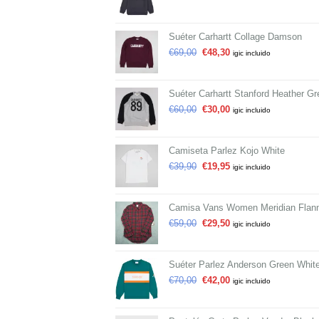
Suéter Carhartt Collage Damson
€
69,00
€
48,30
igic incluido
Suéter Carhartt Stanford Heather Gr
€
60,00
€
30,00
igic incluido
Camiseta Parlez Kojo White
€
39,90
€
19,95
igic incluido
Camisa Vans Women Meridian Flann
€
59,00
€
29,50
igic incluido
Suéter Parlez Anderson Green Whit
€
70,00
€
42,00
igic incluido