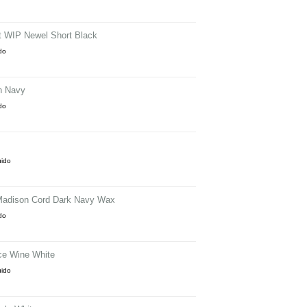
tt WIP Newel Short Black
ido
n Navy
ido
uido
Madison Cord Dark Navy Wax
ido
ce Wine White
uido