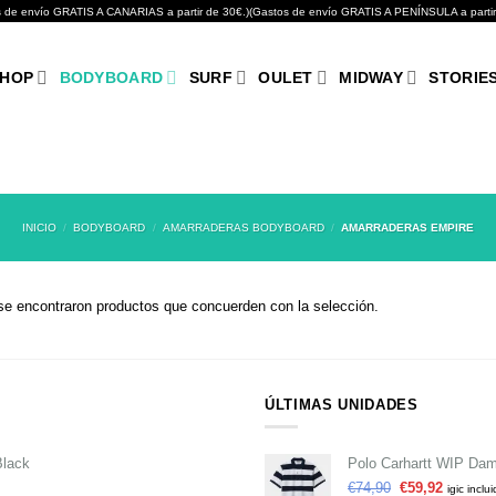
GRATIS A CANARIAS a partir de 30€.)(Gastos de envío GRATIS A PENÍNSULA a partir de 10
HOP
BODYBOARD
SURF
OULET
MIDWAY
STORIE
INICIO
/
BODYBOARD
/
AMARRADERAS BODYBOARD
/
AMARRADERAS EMPIRE
se encontraron productos que concuerden con la selección.
ÚLTIMAS UNIDADES
Black
Polo Carhartt WIP Dam
€
74,90
€
59,92
igic inclu