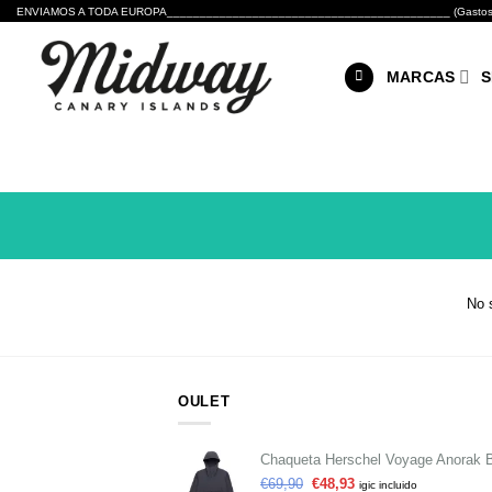
Skip
ENVIAMOS A TODA EUROPA___________________________________________ (Gastos de envío 
to
content
MARCAS
S
No 
OULET
Chaqueta Herschel Voyage Anorak 
€
69,90
€
48,93
igic incluido