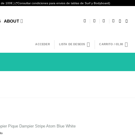
0€.) (*Consultar condiciones para envios de tablas de Surf y Bodyboard)
S
ABOUT
ACCEDER
LISTA DE DESEOS
CARRITO /
€
0,00
pier Pique Dampier Stripe Atom Blue White
ido