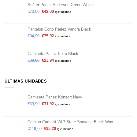
Suéter Parlez Anderson Green White
€
70,00
€
42,00
igic incluido
Pantalón Corto Parlez Vandra Black
€
94,90
€
75,92
igic incluido
Camiseta Parlez Iroko Black
€
39,90
€
23,94
igic incluido
ÚLTIMAS UNIDADES
Camiseta Parlez Konsort Navy
€
39,90
€
31,92
igic incluido
Camisa Carhartt WIP State Souvenir Black Wax
€
119,00
€
95,20
igic incluido