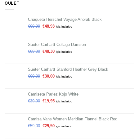
OULET
Chaqueta Herschel Voyage Anorak Black
€
69,90
€
48,93
igic incluido
Suéter Carhartt Collage Damson
€
69,00
€
48,30
igic incluido
Suéter Carhartt Stanford Heather Grey Black
€
60,00
€
30,00
igic incluido
Camiseta Parlez Kojo White
€
39,90
€
19,95
igic incluido
Camisa Vans Women Meridian Flannel Black Red
€
59,00
€
29,50
igic incluido