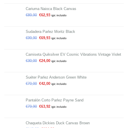
Cariuma Naioca Black Canvas
€
89,90
€
62,93
igic incluido
Sudadera Parlez Moritz Black
€
99,90
€
69,93
igic incluido
Camiseta Quiksilver EV Cosmic Vibrations Vintage Violet
€
30,00
€
24,00
igic incluido
Suéter Parlez Anderson Green White
€
70,00
€
42,00
igic incluido
Pantalón Corto Parlez Payne Sand
€
79,90
€
63,92
igic incluido
Chaqueta Dickies Duck Canvas Brown