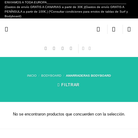
Skip
ENVIAMOS A TODA EUROPA___________________________________________
(Gastos de envío GRATIS A CANARIAS a partir de 30€.)(Gastos de envío GRATIS A
to
PENÍNSULA a partir de 100€.) (*Consultar condiciones para envios de tablas de Surf y
content
Bodyboard)
INICIO
/
BODYBOARD
/
AMARRADERAS BODYBOARD
FILTRAR
No se encontraron productos que concuerden con la selección.