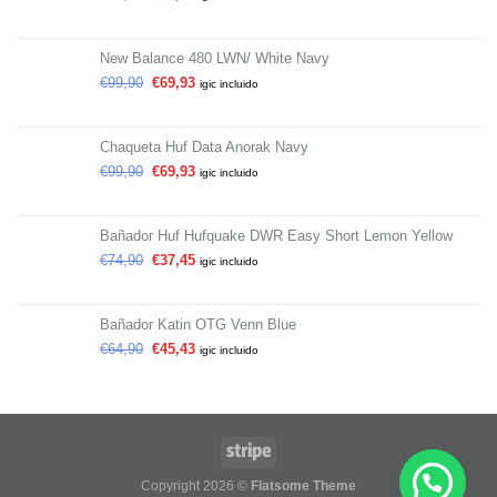
New Balance 480 LWN/ White Navy
€
99,90
€
69,93
igic incluido
Chaqueta Huf Data Anorak Navy
€
99,90
€
69,93
igic incluido
Bañador Huf Hufquake DWR Easy Short Lemon Yellow
€
74,90
€
37,45
igic incluido
Bañador Katin OTG Venn Blue
€
64,90
€
45,43
igic incluido
Copyright 2026 ©
Flatsome Theme