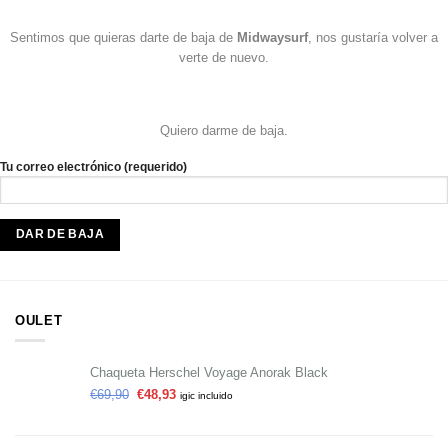
Sentimos que quieras darte de baja de
Midwaysurf
, nos gustaría volver a
verte de nuevo.
Quiero darme de baja.
Tu correo electrónico (requerido)
OULET
Chaqueta Herschel Voyage Anorak Black
€
69,90
€
48,93
igic incluido