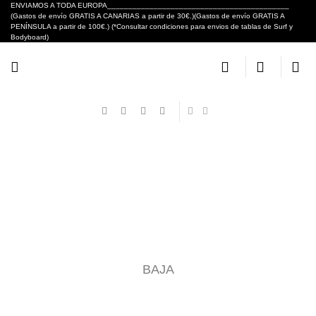
Skip
ENVIAMOS A TODA EUROPA___________________________________________
(Gastos de envío GRATIS A CANARIAS a partir de 30€.)(Gastos de envío GRATIS A
to
PENÍNSULA a partir de 100€.) (*Consultar condiciones para envios de tablas de Surf y
content
Bodyboard)
BAJA