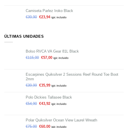
Camiseta Parlez Iroko Black
€
39,90
€
23,94
igic incluido
ÚLTIMAS UNIDADES
Bolso RVCA VA Gear 81L Black
€
115,00
€
57,00
igic incluido
Escarpines Quiksilver 2 Sessions Reef Round Toe Boot
2mm
€
39,99
€
35,99
igic incluido
Polo Dickies Tallasee Black
€
54,90
€
43,92
igic incluido
Polar Quiksilver Ocean View Laurel Wreath
€
75,00
€
60,00
igic incluido