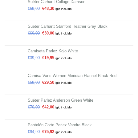
Suéter Carhartt Collage Damson
€
69,00
€
48,30
igic incluido
Suéter Carhartt Stanford Heather Grey Black
€
60,00
€
30,00
igic incluido
Camiseta Parlez Kojo White
€
39,90
€
19,95
igic incluido
Camisa Vans Women Meridian Flannel Black Red
€
59,00
€
29,50
igic incluido
Suéter Parlez Anderson Green White
€
70,00
€
42,00
igic incluido
Pantalón Corto Parlez Vandra Black
€
94,90
€
75,92
igic incluido