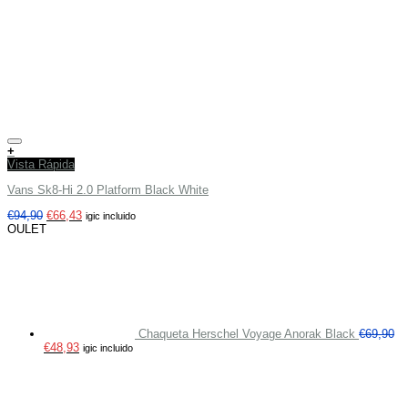
Añadir a tu lista de deseos
+
Vista Rápida
Vans Sk8-Hi 2.0 Platform Black White
€
94,90
€
66,43
igic incluido
OULET
Chaqueta Herschel Voyage Anorak Black
€
69,90
€
48,93
igic incluido