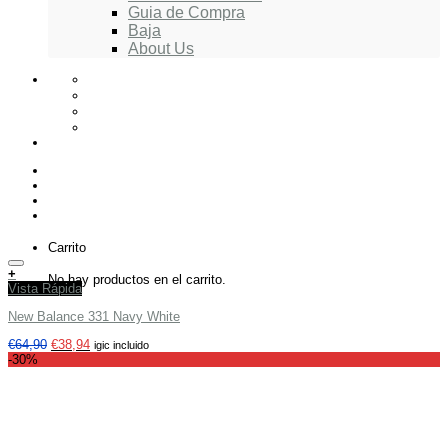
Guia de Compra
Baja
About Us
Carrito
Añadir a tu lista de deseos
+
No hay productos en el carrito.
Vista Rápida
New Balance 331 Navy White
€
64,90
€
38,94
igic incluido
-30%