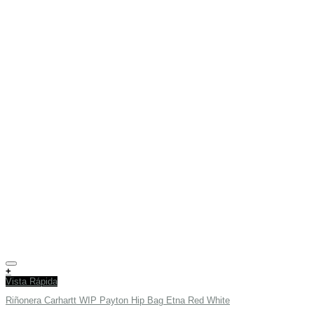
Añadir a tu lista de deseos
+
Vista Rápida
Riñonera Carhartt WIP Payton Hip Bag Etna Red White