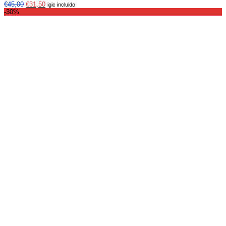
€
45,00
€
31,50
igic incluido
-30%