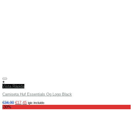
Añadir a tu lista de deseos
+
Vista Rápida
Camiseta Huf Essentials Og Logo Black
€
34,90
€
17,45
igic incluido
-30%