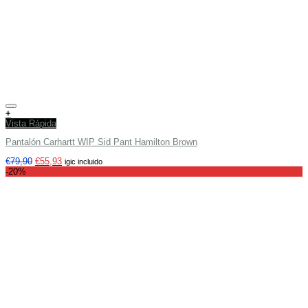
Añadir a tu lista de deseos
+
Vista Rápida
Pantalón Carhartt WIP Sid Pant Hamilton Brown
€
79,90
€
55,93
igic incluido
-20%