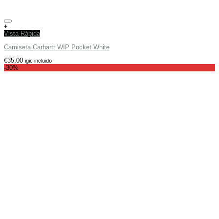
Añadir a tu lista de deseos
+
Vista Rápida
Camiseta Carhartt WIP Pocket White
€
35,00
igic incluido
-30%