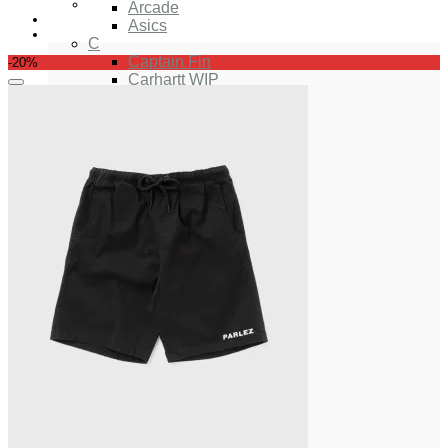
Arcade
Asics
C
Captain Fin
-20%
Carhartt WIP
Añadir a tu lista de deseos
Cariuma
Chris Christenson
Coolway
D
Deus Ex Machina
Dickies
E
Edmmond Studios
F
FCS
G
Gorilla
H
Herschel
Huf
I
Indio Surfboards
I-Sea
K
Katin