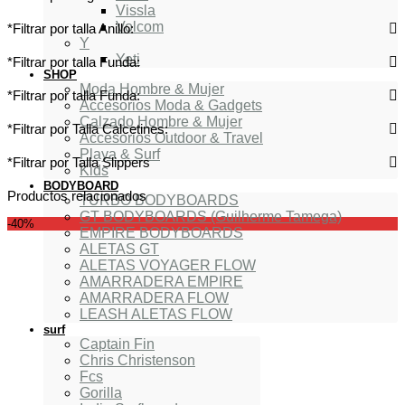
Vissla
Volcom
*Filtrar por talla Anillo:
Y
Yeti
*Filtrar por talla Funda:
SHOP
Moda Hombre & Mujer
*Filtrar por talla Funda:
Accesorios Moda & Gadgets
Calzado Hombre & Mujer
*Filtrar por Talla Calcetines:
Accesorios Outdoor & Travel
Playa & Surf
*Filtrar por Talla Slippers
Kids
BODYBOARD
Productos relacionados
TURBO BODYBOARDS
GT BODYBOARDS (Guilherme Tamega)
-40%
EMPIRE BODYBOARDS
ALETAS GT
ALETAS VOYAGER FLOW
AMARRADERA EMPIRE
AMARRADERA FLOW
LEASH ALETAS FLOW
surf
Captain Fin
Chris Christenson
Fcs
Gorilla