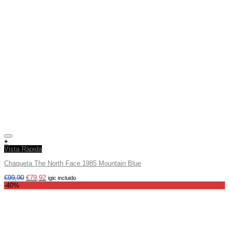
Añadir a tu lista de deseos
+
Vista Rápida
Chaqueta The North Face 1985 Mountain Blue
€
99,90
€
79,92
igic incluido
-40%