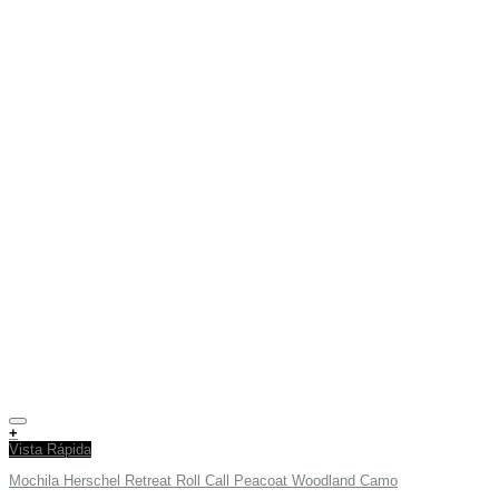
Añadir a tu lista de deseos
+
Vista Rápida
Mochila Herschel Retreat Roll Call Peacoat Woodland Camo