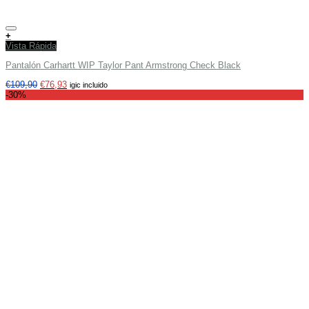
Añadir a tu lista de deseos
+
Vista Rápida
Pantalón Carhartt WIP Taylor Pant Armstrong Check Black
€
109,90
€
76,93
igic incluido
-30%