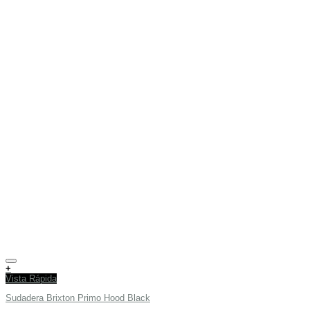
Añadir a tu lista de deseos
+
Vista Rápida
Sudadera Brixton Primo Hood Black