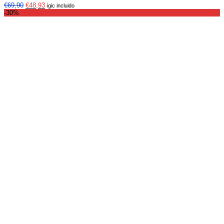
€
69,90
€
48,93
igic incluido
-30%