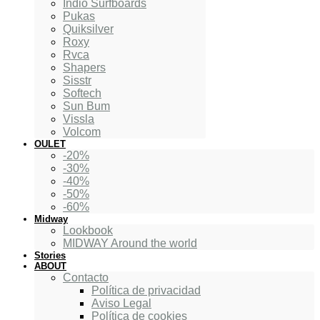
Indio Surfboards
Pukas
Quiksilver
Roxy
Rvca
Shapers
Sisstr
Softech
Sun Bum
Vissla
Volcom
OULET
-20%
-30%
-40%
-50%
-60%
Midway
Lookbook
MIDWAY Around the world
Stories
ABOUT
Contacto
Política de privacidad
Aviso Legal
Política de cookies