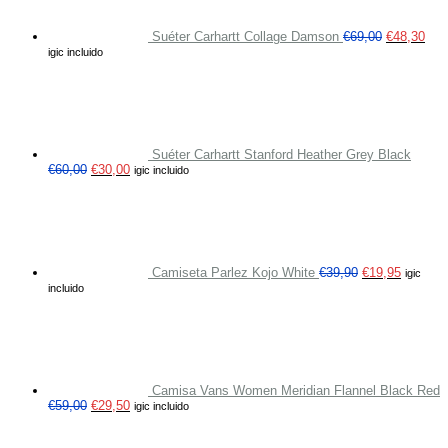
Suéter Carhartt Collage Damson
€
69,00
€
48,30
igic incluido
Suéter Carhartt Stanford Heather Grey Black
€
60,00
€
30,00
igic incluido
Camiseta Parlez Kojo White
€
39,90
€
19,95
igic
incluido
Camisa Vans Women Meridian Flannel Black Red
€
59,00
€
29,50
igic incluido