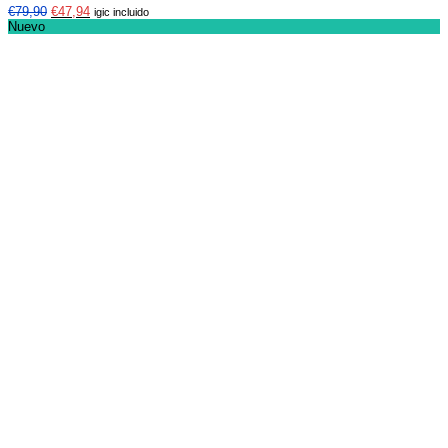
€
79,90
€
47,94
igic incluido
Nuevo