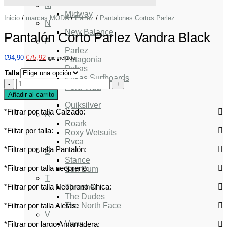
M
Midway
Inicio
/
marcas MODA
/
Parlez
/
Pantalones Cortos Parlez
N
New Balance
Pantalón Corto Parlez Vandra Black
P
Parlez
€
94,90
€
75,92
igic incluido
Patagonia
Pukas
Talla
Pukas Surfboards
Pantalón
Pura Vida
Corto
Añadir al carrito
Q
Parlez
Vandra
Quiksilver
*Filtrar por talla Calzado:
Black
R
cantidad
Roark
*Filtar por talla:
Roxy Wetsuits
Rvca
*Filtrar por talla Pantalón:
S
Stance
*Filtrar por talla neopreno:
Sun Bum
T
*Filtrar por talla Neopreno Chica:
Thrasher
The Dudes
*Filtrar por talla Aletas:
The North Face
V
Vans
*Filtrar por largo Amarradera: