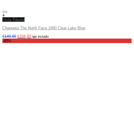
Añadir a tu lista de deseos
+
Vista Rápida
Chaqueta The North Face 1990 Clear Lake Blue
€
149,90
€
104,93
igic incluido
-40%