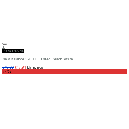
Añadir a tu lista de deseos
+
Vista Rápida
New Balance 520 TD Dusted Peach White
€
79,90
€
47,94
igic incluido
-50%