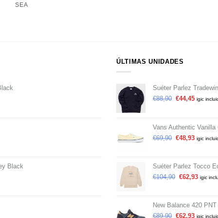
SEA
ÚLTIMAS UNIDADES
Black
Suéter Parlez Tradewi
€
88,90
€
44,45
igic inclu
Vans Authentic Vanilla
€
69,90
€
48,93
igic inclu
ey Black
Suéter Parlez Tocco E
€
104,90
€
62,93
igic incl
New Balance 420 PNT
€
89,90
€
62,93
igic inclu