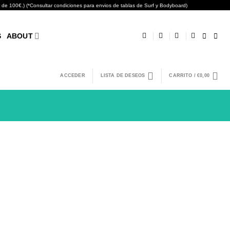
0€.) (*Consultar condiciones para envios de tablas de Surf y Bodyboard)
S
ABOUT
ACCEDER
LISTA DE DESEOS
CARRITO /
€
0,00