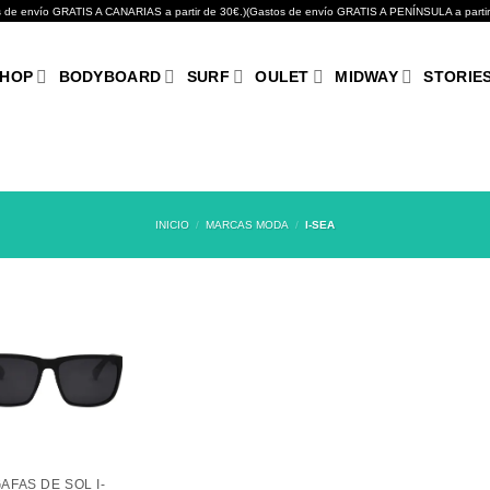
GRATIS A CANARIAS a partir de 30€.)(Gastos de envío GRATIS A PENÍNSULA a partir de 10
HOP
BODYBOARD
SURF
OULET
MIDWAY
STORIE
INICIO
/
MARCAS MODA
/
I-SEA
AFAS DE SOL I-