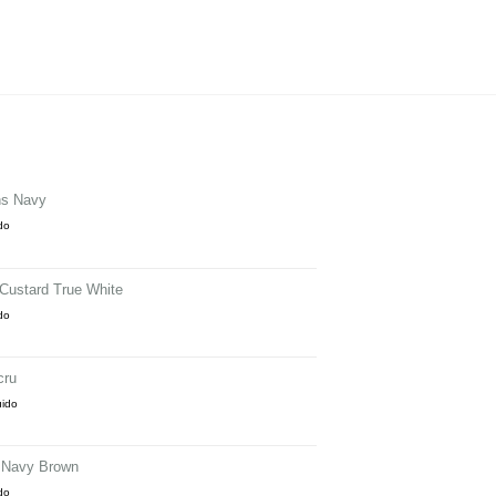
ns Navy
ido
 Custard True White
ido
cru
uido
 Navy Brown
ido