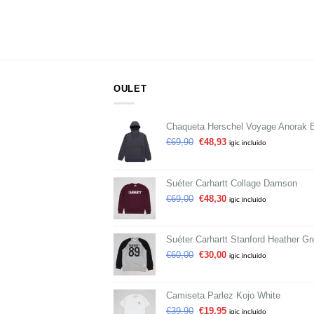
OULET
Chaqueta Herschel Voyage Anorak 
€
69,90
€
48,93
igic incluido
Suéter Carhartt Collage Damson
€
69,00
€
48,30
igic incluido
Suéter Carhartt Stanford Heather Gr
€
60,00
€
30,00
igic incluido
Camiseta Parlez Kojo White
€
39,90
€
19,95
igic incluido