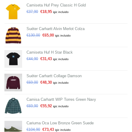
Camiseta Huf Prey Classic H Gold
€
37,90
€
18,95
igic incluido
Suéter Carhartt Alvin Merlot Colza
€
130,00
€
65,00
igic incluido
Camiseta Huf H Star Black
€
44,90
€
31,43
igic incluido
Suéter Carhartt Collage Damson
€
69,00
€
48,30
igic incluido
Camisa Carhartt WIP Torres Green Navy
€
69,90
€
55,92
igic incluido
Cariuma Oca Low Bronze Green Suede
€
104,90
€
73,43
igic incluido