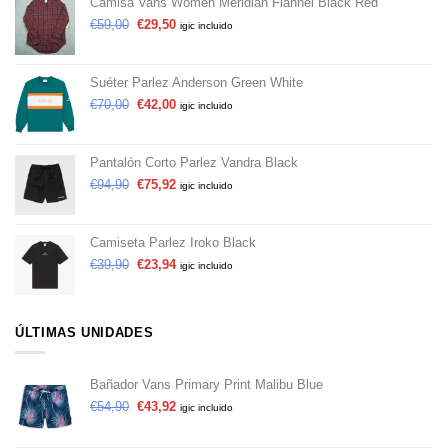
Camisa Vans Women Meridian Flannel Black Red
€
59,00
€
29,50
igic incluido
Suéter Parlez Anderson Green White
€
70,00
€
42,00
igic incluido
Pantalón Corto Parlez Vandra Black
€
94,90
€
75,92
igic incluido
Camiseta Parlez Iroko Black
€
39,90
€
23,94
igic incluido
ÚLTIMAS UNIDADES
Bañador Vans Primary Print Malibu Blue
€
54,90
€
43,92
igic incluido