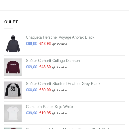
OULET
Chaqueta Herschel Voyage Anorak Black
€
69,90
€
48,93
igic incluido
Suéter Carhartt Collage Damson
€
69,00
€
48,30
igic incluido
Suéter Carhartt Stanford Heather Grey Black
€
60,00
€
30,00
igic incluido
Camiseta Parlez Kojo White
€
39,90
€
19,95
igic incluido