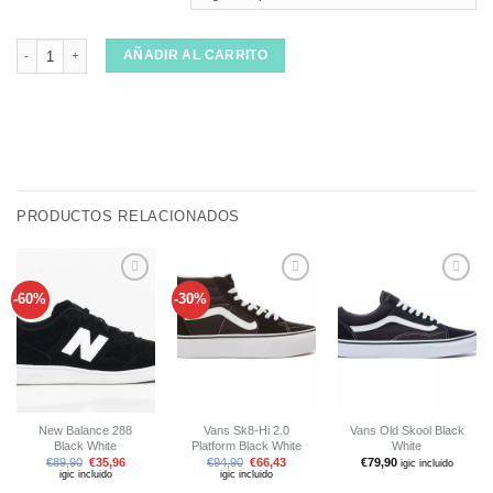
Vans MTE Ultrarange 2.0 Se Green Pink cantidad
AÑADIR AL CARRITO
PRODUCTOS RELACIONADOS
-60%
-30%
Añadir
Añadir
Añadir
a tu
a tu
a tu
lista de
lista de
lista de
deseos
deseos
deseos
New Balance 288
Vans Sk8-Hi 2.0
Vans Old Skool Black
Black White
Platform Black White
White
€
89,90
€
35,96
€
94,90
€
66,43
€
79,90
igic incluido
igic incluido
igic incluido