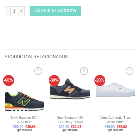
New Balance 1550 WB Black cantidad
AÑADIR AL CARRITO
PRODUCTOS RELACIONADOS
-60%
-30%
-20%
Añadir
Añadir
Añadir
a tu
a tu
a tu
lista de
lista de
lista de
deseos
deseos
deseos
New Balance 574
New Balance 420
Vans Authentic True
ALG Blue
PNT Navy Brown
White White
€
99,90
€
39,96
€
89,90
€
62,93
€
69,90
€
55,92
igic incluido
igic incluido
igic incluido