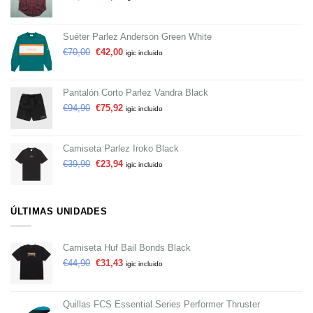
Suéter Parlez Anderson Green White
€
70,00
€
42,00
igic incluido
Pantalón Corto Parlez Vandra Black
€
94,90
€
75,92
igic incluido
Camiseta Parlez Iroko Black
€
39,90
€
23,94
igic incluido
ÚLTIMAS UNIDADES
Camiseta Huf Bail Bonds Black
€
44,90
€
31,43
igic incluido
Quillas FCS Essential Series Performer Thruster