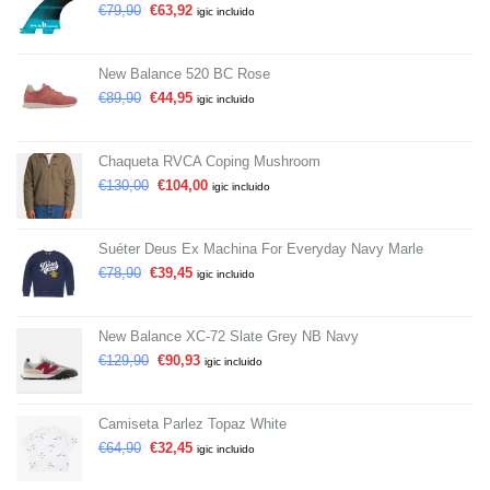
€
79,90
€
63,92
igic incluido
New Balance 520 BC Rose
€
89,90
€
44,95
igic incluido
Chaqueta RVCA Coping Mushroom
€
130,00
€
104,00
igic incluido
Suéter Deus Ex Machina For Everyday Navy Marle
€
78,90
€
39,45
igic incluido
New Balance XC-72 Slate Grey NB Navy
€
129,90
€
90,93
igic incluido
Camiseta Parlez Topaz White
€
64,90
€
32,45
igic incluido