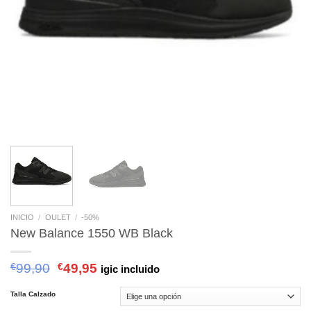
INICIO
/
OULET
/
-50%
New Balance 1550 WB Black
€
99,90
€
49,95
igic incluido
Talla Calzado