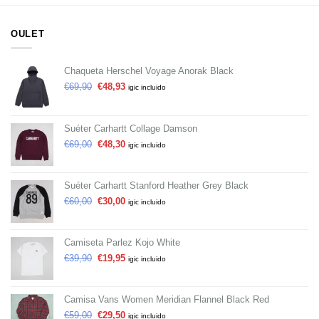
OULET
Chaqueta Herschel Voyage Anorak Black
€
69,90
€
48,93
igic incluido
Suéter Carhartt Collage Damson
€
69,00
€
48,30
igic incluido
Suéter Carhartt Stanford Heather Grey Black
€
60,00
€
30,00
igic incluido
Camiseta Parlez Kojo White
€
39,90
€
19,95
igic incluido
Camisa Vans Women Meridian Flannel Black Red
€
59,00
€
29,50
igic incluido