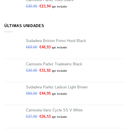
€
39,90
€
23,94
igic incluido
ÚLTIMAS UNIDADES
Sudadera Brixton Primo Hood Black
€
69,90
€
48,93
igic incluido
Camiseta Parlez Tradewins Black
€
39,90
€
31,92
igic incluido
Sudadera Parlez Ladsun Light Brown
€
89,90
€
44,95
igic incluido
Camiseta Vans Cycle SS V White
€
37,90
€
26,53
igic incluido