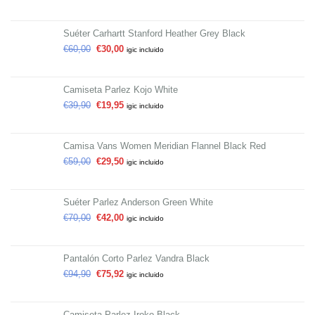
Suéter Carhartt Stanford Heather Grey Black
€
60,00
€
30,00
igic incluido
Camiseta Parlez Kojo White
€
39,90
€
19,95
igic incluido
Camisa Vans Women Meridian Flannel Black Red
€
59,00
€
29,50
igic incluido
Suéter Parlez Anderson Green White
€
70,00
€
42,00
igic incluido
Pantalón Corto Parlez Vandra Black
€
94,90
€
75,92
igic incluido
Camiseta Parlez Iroko Black