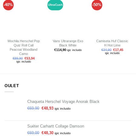
-40%
-50%
UltraCush
Añadir
Añadir
Añadir
a tu
a tu
a tu
lista de
lista de
lista de
deseos
deseos
deseos
Mochila Herschel Pop
Vans Ultrarange Exo
Camiseta Huf Classic
Quiz Roll Call
Black White
H Hot Lime
Peacoat Woodland
€
114,90
€
34,90
€
17,45
igic incluido
igic incluido
Camo
€
89,90
€
53,94
igic incluido
OULET
Chaqueta Herschel Voyage Anorak Black
€
69,90
€
48,93
igic incluido
Suéter Carhartt Collage Damson
€
69,00
€
48,30
igic incluido