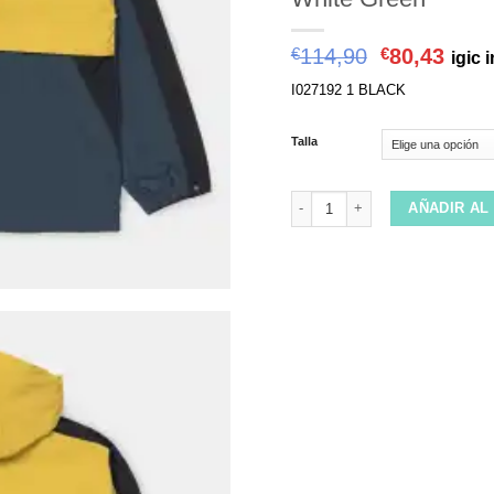
114,90
80,43
€
€
igic 
I027192 1 BLACK
Talla
Chaqueta Carhartt WIP Barnes D
AÑADIR AL