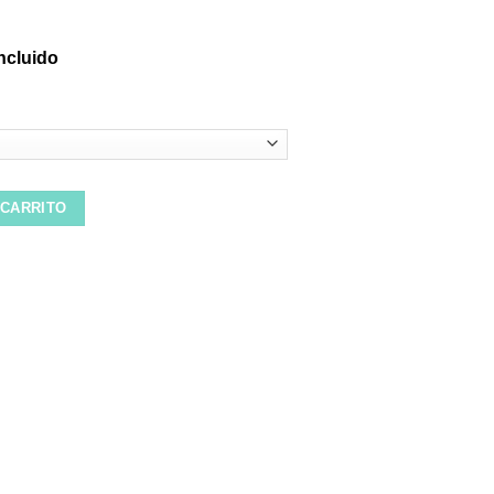
incluido
ark Colza White Green cantidad
 CARRITO