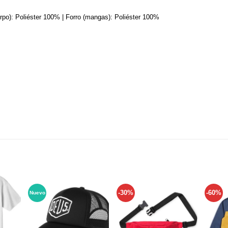
erpo): Poliéster 100% | Forro (mangas): Poliéster 100%
-30%
-60%
Nuevo
Añadir
Añadir
Añadir
a tu
a tu
a tu
ista de
lista de
lista de
deseos
deseos
deseos