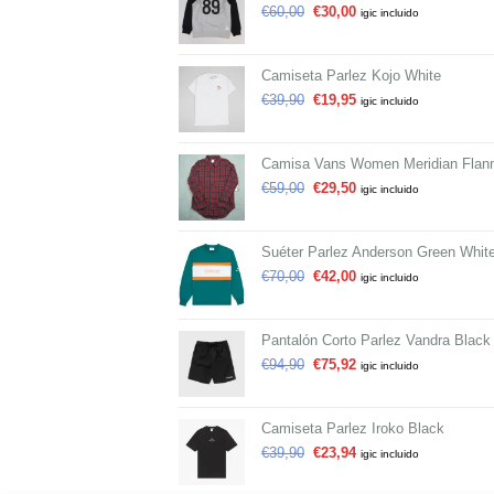
€
60,00
€
30,00
igic incluido
Camiseta Parlez Kojo White
€
39,90
€
19,95
igic incluido
Camisa Vans Women Meridian Flann
€
59,00
€
29,50
igic incluido
Suéter Parlez Anderson Green Whit
€
70,00
€
42,00
igic incluido
Pantalón Corto Parlez Vandra Black
€
94,90
€
75,92
igic incluido
Camiseta Parlez Iroko Black
€
39,90
€
23,94
igic incluido