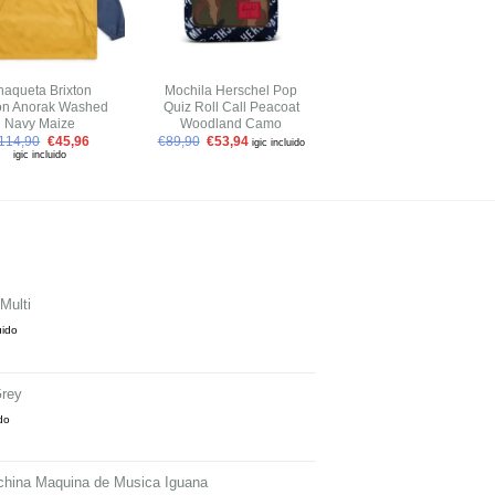
+
+
haqueta Brixton
Mochila Herschel Pop
Pantalón Carhartt WIP
on Anorak Washed
Quiz Roll Call Peacoat
Taylor Pant Armstrong
Navy Maize
Woodland Camo
Check Black
114,90
€
45,96
€
89,90
€
53,94
€
109,90
€
76,93
igic incluido
igic incluido
igic incluido
Multi
uido
rey
ido
hina Maquina de Musica Iguana