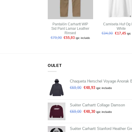
+
+
Pantalón Carhartt WIP
Camiseta Huf Og
Sid Pant Lamar Leather
White
Rinsed
€
34,90
€
17,45
igic
€
79,90
€
55,93
igic incluido
OULET
Chaqueta Herschel Voyage Anorak 
€
69,90
€
48,93
igic incluido
Suéter Carhartt Collage Damson
€
69,00
€
48,30
igic incluido
Suéter Carhartt Stanford Heather Gr