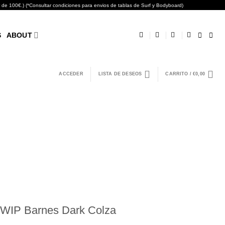
0€.) (*Consultar condiciones para envios de tablas de Surf y Bodyboard)
S
ABOUT
ACCEDER
LISTA DE DESEOS
CARRITO /
€
0,00
 WIP Barnes Dark Colza