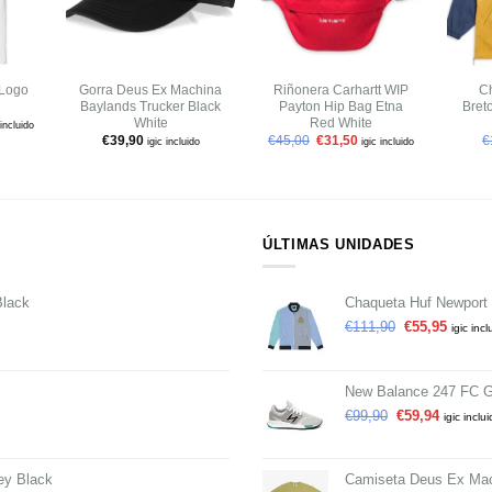
+
+
+
 Logo
Gorra Deus Ex Machina
Riñonera Carhartt WIP
C
Baylands Trucker Black
Payton Hip Bag Etna
Bret
White
Red White
 incluido
€
39,90
€
45,00
€
31,50
€
igic incluido
igic incluido
ÚLTIMAS UNIDADES
Black
Chaqueta Huf Newport 
€
111,90
€
55,95
igic incl
New Balance 247 FC G
€
99,90
€
59,94
igic inclu
ey Black
Camiseta Deus Ex Mac