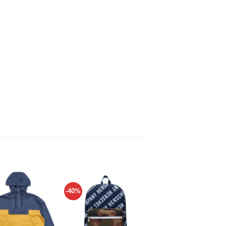
-40%
-30%
Añadir
Añadir
Añadir
a tu
a tu
a tu
lista de
lista de
lista de
deseos
deseos
deseos