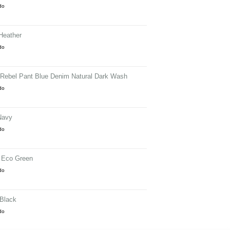
ido
Heather
ido
 Rebel Pant Blue Denim Natural Dark Wash
ido
Navy
ido
 Eco Green
ido
 Black
ido