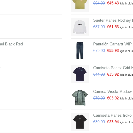
€
64,90
€
45,43
igic inclu
Suéter Parlez Rodney 
€
87,90
€
61,53
igic inclu
el Black Red
Pantalón Carhartt WIP
€
79,90
€
55,93
igic inclu
e
Camiseta Parlez Grid 
€
44,90
€
35,92
igic inclu
Camisa Vissla Medewi
€
79,90
€
63,92
igic inclu
Camiseta Parlez Iroko
€
39,90
€
23,94
igic inclu