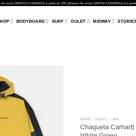
GRATIS A CANARIAS a partir de 30€.)(Gastos de envío GRATIS A PENÍNSULA a partir de 10
HOP
BODYBOARD
SURF
OULET
MIDWAY
STORIE
Añadir
a tu
lista de
deseos
INICIO
/
OULET
/
-30%
Chaqueta Carhartt
White Green