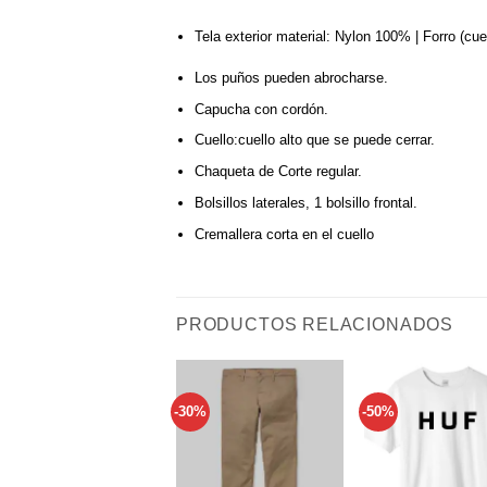
Tela exterior material: Nylon 100% | Forro (cu
Los puños
pueden abrocharse.
Capucha
con cordón.
Cuello:
cuello alto que se puede cerrar.
Chaqueta de Corte
regular.
Bolsillos laterales, 1 bolsillo frontal.
Cremallera corta en el cuello
PRODUCTOS RELACIONADOS
-30%
-50%
Añadir
a tu
lista de
l
deseos