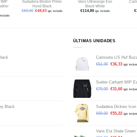
t WIP
Sudadera Brixton Primo
Vans Ultrarange Exo
Cami
ather
Hood Black
Black White
€
69,90
€
48,93
€
114,90
€
igic incluido
igic incluido
 incluido
ÚLTIMAS UNIDADES
Black
Camiseta L/S Huf Buzz
€
51,90
€
36,33
igic inclu
Suéter Carhartt WIP E
€
79,00
€
31,60
igic inclu
ey Black
Sudadera Dickies Icon
€
69,00
€
55,22
igic inclu
Vans Era Shale Green 