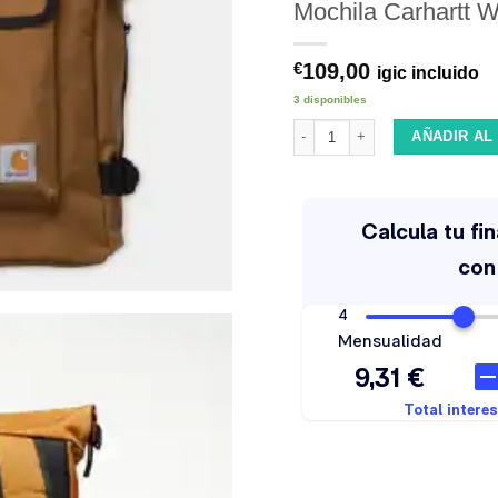
Mochila Carhartt W
109,00
€
igic incluido
3 disponibles
Mochila Carhartt WIP Philis Ham
AÑADIR AL