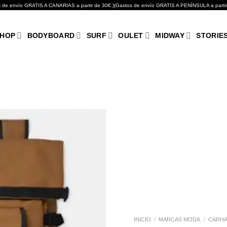
GRATIS A CANARIAS a partir de 30€.)(Gastos de envío GRATIS A PENÍNSULA a partir de 10
HOP
BODYBOARD
SURF
OULET
MIDWAY
STORIE
Añadir
a tu
lista de
deseos
INICIO
/
MARCAS MODA
/
CARHA