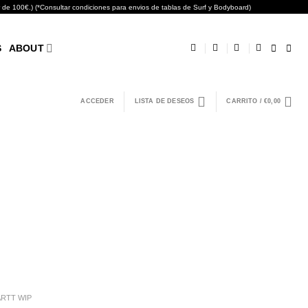
0€.) (*Consultar condiciones para envios de tablas de Surf y Bodyboard)
S
ABOUT
ACCEDER
LISTA DE DESEOS
CARRITO /
€
0,00
RTT WIP