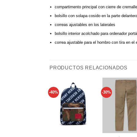
compartimento principal con cierre de cremall
bolsillo con solapa cosido en la parte delantera
correas ajustables en los laterales
bolsillo interior acolchado para ordenador portát
correa ajustable para el hombro con tira en el
PRODUCTOS RELACIONADOS
-40%
-30%
Añadir
a tu
lista de
l
deseos
+
+