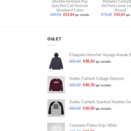
Mochila Herschel Pop
Pantalón Carhart
Quiz Roll Call Peacoat
Sid Pant Lamar Le
Woodland Camo
Rinsed
€
89,90
€
53,94
€
79,90
€
55,93
igic incluido
igic
OULET
Chaqueta Herschel Voyage Anorak 
€
69,90
€
48,93
igic incluido
Suéter Carhartt Collage Damson
€
69,00
€
48,30
igic incluido
Suéter Carhartt Stanford Heather Gr
€
60,00
€
30,00
igic incluido
Camiseta Parlez Kojo White