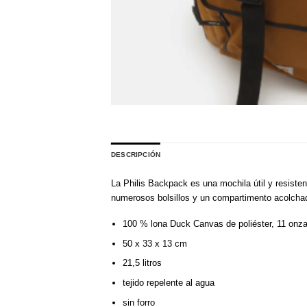
DESCRIPCIÓN
La Philis Backpack es una mochila útil y resiste
numerosos bolsillos y un compartimento acolchado
100 % lona Duck Canvas de poliéster, 11 onz
50 x 33 x 13 cm
21,5 litros
tejido repelente al agua
sin forro