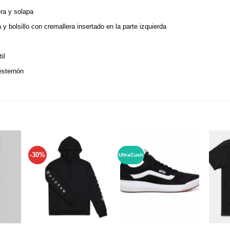
era y solapa
 y bolsillo con cremallera insertado en la parte izquierda
il
 esternón
-30%
UltraCush
Añadir
Añadir
Añadir
a tu
a tu
a tu
ista de
lista de
lista de
deseos
deseos
deseos
+
+
+