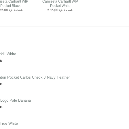
seta Carhartt WIP
Camiseta Carhartt WIP
Suéter Deus Ex
Pocket Black
Pocket White
Machina For Everyday
Navy Marle
35,00
€
35,00
igic incluido
igic incluido
€
78,90
€
39,45
igic incluid
kill White
ido
aton Pocket Carlos Check J Navy Heather
ido
 Logo Pale Banana
ido
True White