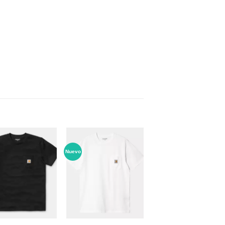
-50%
Nuevo
Añadir
Añadir
Añadir
a tu
a tu
a tu
lista de
lista de
lista de
deseos
deseos
deseos
+
+