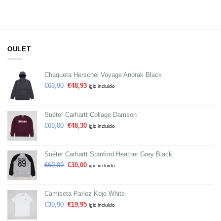
OULET
Chaqueta Herschel Voyage Anorak Black
€
69,90
€
48,93
igic incluido
Suéter Carhartt Collage Damson
€
69,00
€
48,30
igic incluido
Suéter Carhartt Stanford Heather Grey Black
€
60,00
€
30,00
igic incluido
Camiseta Parlez Kojo White
€
39,90
€
19,95
igic incluido