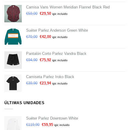
Camisa Vans Women Meridian Flannel Black Red
€
59,00
€
29,50
igic incluido
Suéter Parlez Anderson Green White
€
70,00
€
42,00
igic incluido
Pantalón Corto Parlez Vandra Black
€
94,90
€
75,92
igic incluido
Camiseta Parlez Iroko Black
€
39,90
€
23,94
igic incluido
ÚLTIMAS UNIDADES
Suéter Parlez Downtown White
€
119,90
€
59,95
igic incluido