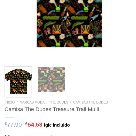
INICIO
/
MARCAS MODA
/
THE DUDES
/
CAMISAS THE DUDES
Camisa The Dudes Treasure Trail Multi
€
77,90
€
54,53
igic incluido