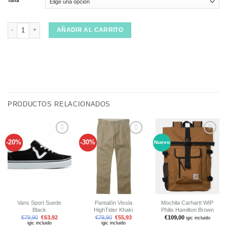
Talla
Camisa The Dudes Treasure Trail Multi cantidad
AÑADIR AL CARRITO
PRODUCTOS RELACIONADOS
-20%
-30%
Nuevo
Añadir
Añadir
Añadir
a tu
a tu
a tu
lista de
lista de
lista de
deseos
deseos
deseos
Vans Sport Suede
Pantalón Vissla
Mochila Carhartt WIP
Black
HighTider Khaki
Philis Hamilton Brown
€
79,90
€
63,92
€
79,90
€
55,93
€
109,00
igic incluido
igic incluido
igic incluido