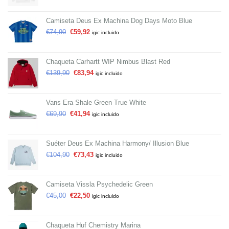
Camiseta Deus Ex Machina Dog Days Moto Blue
€
74,90
€
59,92
igic incluido
Chaqueta Carhartt WIP Nimbus Blast Red
€
139,90
€
83,94
igic incluido
Vans Era Shale Green True White
€
69,90
€
41,94
igic incluido
Suéter Deus Ex Machina Harmony/ Illusion Blue
€
104,90
€
73,43
igic incluido
Camiseta Vissla Psychedelic Green
€
45,00
€
22,50
igic incluido
Chaqueta Huf Chemistry Marina