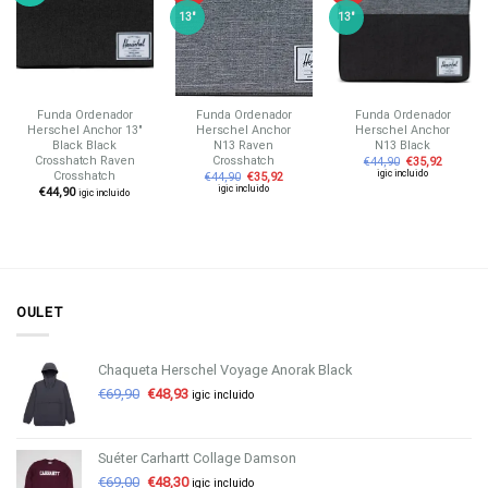
a tu
a tu
a tu
lista de
lista de
lista de
13"
13"
deseos
deseos
deseos
Funda Ordenador
Funda Ordenador
Funda Ordenador
Herschel Anchor 13″
Herschel Anchor
Herschel Anchor
Black Black
N13 Raven
N13 Black
Crosshatch Raven
Crosshatch
€
44,90
€
35,92
igic incluido
Crosshatch
€
44,90
€
35,92
igic incluido
€
44,90
igic incluido
OULET
Chaqueta Herschel Voyage Anorak Black
€
69,90
€
48,93
igic incluido
Suéter Carhartt Collage Damson
€
69,00
€
48,30
igic incluido