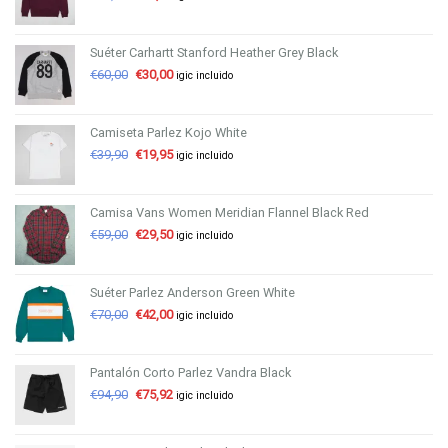
Suéter Carhartt Stanford Heather Grey Black
€
60,00
€
30,00
igic incluido
Camiseta Parlez Kojo White
€
39,90
€
19,95
igic incluido
Camisa Vans Women Meridian Flannel Black Red
€
59,00
€
29,50
igic incluido
Suéter Parlez Anderson Green White
€
70,00
€
42,00
igic incluido
Pantalón Corto Parlez Vandra Black
€
94,90
€
75,92
igic incluido