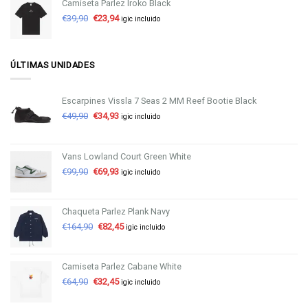
Camiseta Parlez Iroko Black
€
39,90
€
23,94
igic incluido
ÚLTIMAS UNIDADES
Escarpines Vissla 7 Seas 2 MM Reef Bootie Black
€
49,90
€
34,93
igic incluido
Vans Lowland Court Green White
€
99,90
€
69,93
igic incluido
Chaqueta Parlez Plank Navy
€
164,90
€
82,45
igic incluido
Camiseta Parlez Cabane White
€
64,90
€
32,45
igic incluido