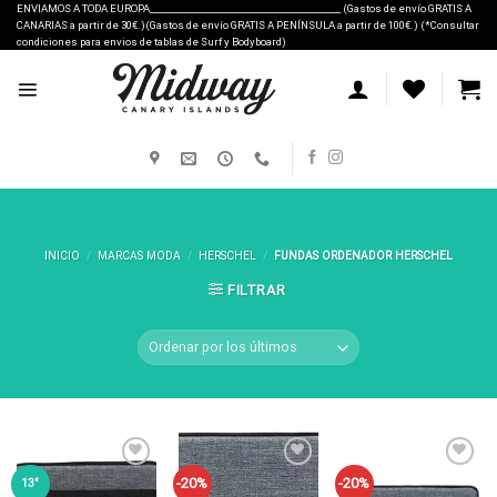
Skip
ENVIAMOS A TODA EUROPA___________________________________________ (Gastos de envío GRATIS A
CANARIAS a partir de 30€.)(Gastos de envío GRATIS A PENÍNSULA a partir de 100€.) (*Consultar
to
condiciones para envios de tablas de Surf y Bodyboard)
content
INICIO
/
MARCAS MODA
/
HERSCHEL
/
FUNDAS ORDENADOR HERSCHEL
FILTRAR
-20%
-20%
13"
Añadir
Añadir
Añadir