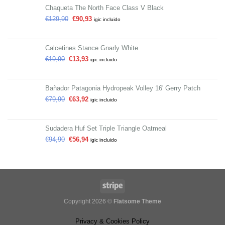
Chaqueta The North Face Class V Black
€
129,90
€
90,93
igic incluido
Calcetines Stance Gnarly White
€
19,90
€
13,93
igic incluido
Bañador Patagonia Hydropeak Volley 16' Gerry Patch
€
79,90
€
63,92
igic incluido
Sudadera Huf Set Triple Triangle Oatmeal
€
94,90
€
56,94
igic incluido
Copyright 2026 ©
Flatsome Theme
Privacy & Cookies Policy