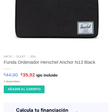
INICIO
/
OULET
/
-20%
Funda Ordenador Herschel Anchor N13 Black
€
44,90
€
35,92
igic incluido
1 disponibles
AÑADIR AL CARRITO