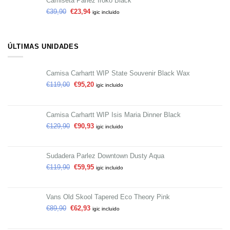
Camiseta Parlez Iroko Black
€
39,90
€
23,94
igic incluido
ÚLTIMAS UNIDADES
Camisa Carhartt WIP State Souvenir Black Wax
€
119,00
€
95,20
igic incluido
Camisa Carhartt WIP Isis Maria Dinner Black
€
129,90
€
90,93
igic incluido
Sudadera Parlez Downtown Dusty Aqua
€
119,90
€
59,95
igic incluido
Vans Old Skool Tapered Eco Theory Pink
€
89,90
€
62,93
igic incluido