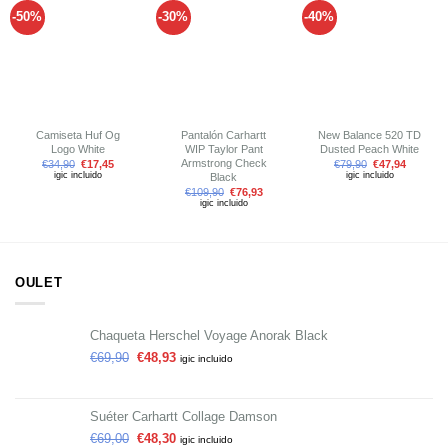
-50%
-30%
-40%
Añadir
Añadir
Añadir
a tu
a tu
a tu
lista de
lista de
lista de
deseos
deseos
deseos
Camiseta Huf Og
Pantalón Carhartt
New Balance 520 TD
Logo White
WIP Taylor Pant
Dusted Peach White
Armstrong Check
€
34,90
€
17,45
€
79,90
€
47,94
igic incluido
igic incluido
Black
€
109,90
€
76,93
igic incluido
OULET
Chaqueta Herschel Voyage Anorak Black
€
69,90
€
48,93
igic incluido
Suéter Carhartt Collage Damson
€
69,00
€
48,30
igic incluido