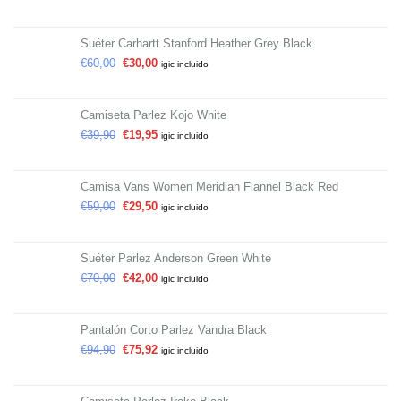
Suéter Carhartt Stanford Heather Grey Black
€
60,00
€
30,00
igic incluido
Camiseta Parlez Kojo White
€
39,90
€
19,95
igic incluido
Camisa Vans Women Meridian Flannel Black Red
€
59,00
€
29,50
igic incluido
Suéter Parlez Anderson Green White
€
70,00
€
42,00
igic incluido
Pantalón Corto Parlez Vandra Black
€
94,90
€
75,92
igic incluido