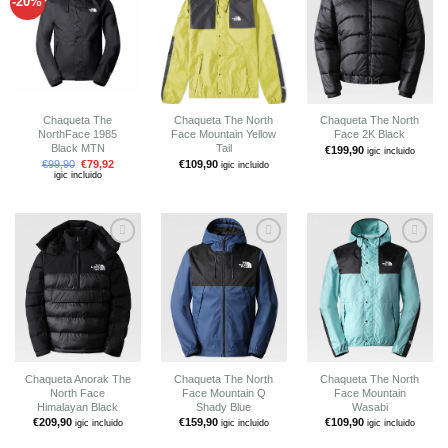
-20%
Añadir
Añadir
Añadir
a tu
a tu
a tu
lista de
lista de
lista de
deseos
deseos
deseos
Chaqueta The
Chaqueta The North
Chaqueta The North
NorthFace 1985
Face Mountain Yellow
Face 2K Black
Black MTN
Tail
€
199,90
igic incluido
€
99,90
€
79,92
€
109,90
igic incluido
igic incluido
Añadir
Añadir
Añadir
a tu
a tu
a tu
lista de
lista de
lista de
deseos
deseos
deseos
Chaqueta Anorak The
Chaqueta The North
Chaqueta The North
North Face
Face Mountain Q
Face Mountain
Himalayan Black
Shady Blue
Wasabi
€
209,90
€
159,90
€
109,90
igic incluido
igic incluido
igic incluido