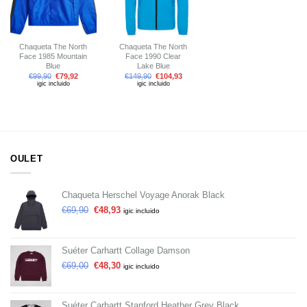
Chaqueta The North
Chaqueta The North
Face 1985 Mountain
Face 1990 Clear
Blue
Lake Blue
€
99,90
€
79,92
€
149,90
€
104,93
igic incluido
igic incluido
OULET
Chaqueta Herschel Voyage Anorak Black
€
69,90
€
48,93
igic incluido
Suéter Carhartt Collage Damson
€
69,00
€
48,30
igic incluido
Suéter Carhartt Stanford Heather Grey Black