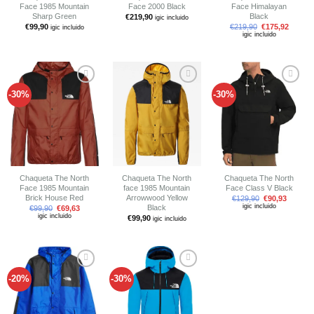
Face 1985 Mountain
Face 2000 Black
Face Himalayan
Sharp Green
Black
€
219,90
igic incluido
€
99,90
€
219,90
€
175,92
igic incluido
igic incluido
-30%
-30%
Añadir
Añadir
Añadir
a tu
a tu
a tu
lista de
lista de
lista de
deseos
deseos
deseos
Chaqueta The North
Chaqueta The North
Chaqueta The North
Face 1985 Mountain
face 1985 Mountain
Face Class V Black
Brick House Red
Arrowwood Yellow
€
129,90
€
90,93
igic incluido
Black
€
99,90
€
69,63
igic incluido
€
99,90
igic incluido
-20%
-30%
Añadir
Añadir
a tu
a tu
lista de
lista de
deseos
deseos