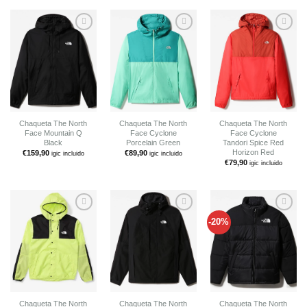
Añadir
Añadir
Añadir
a tu
a tu
a tu
lista de
lista de
lista de
deseos
deseos
deseos
Chaqueta The North
Chaqueta The North
Chaqueta The North
Face Mountain Q
Face Cyclone
Face Cyclone
Black
Porcelain Green
Tandori Spice Red
Horizon Red
€
159,90
€
89,90
igic incluido
igic incluido
€
79,90
igic incluido
-20%
Añadir
Añadir
Añadir
a tu
a tu
a tu
lista de
lista de
lista de
deseos
deseos
deseos
Chaqueta The North
Chaqueta The North
Chaqueta The North