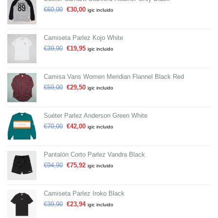
€
60,00
€
30,00
igic incluido
Camiseta Parlez Kojo White
€
39,90
€
19,95
igic incluido
Camisa Vans Women Meridian Flannel Black Red
€
59,00
€
29,50
igic incluido
Suéter Parlez Anderson Green White
€
70,00
€
42,00
igic incluido
Pantalón Corto Parlez Vandra Black
€
94,90
€
75,92
igic incluido
Camiseta Parlez Iroko Black
€
39,90
€
23,94
igic incluido