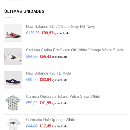
ÚLTIMAS UNIDADES
New Balance XC-72 Slate Grey NB Navy
€
129,90
€
90,93
igic incluido
Cariuma Catiba Pro Skate Off White Vintage White Suede
€
94,90
€
66,43
igic incluido
New Balance 420 TB Viola
€
89,90
€
53,94
igic incluido
Camisa Quiksilver Island Pulse Snow White
€
59,99
€
41,99
igic incluido
Camiseta Huf Og Logo White
€
34,90
€
17,45
igic incluido