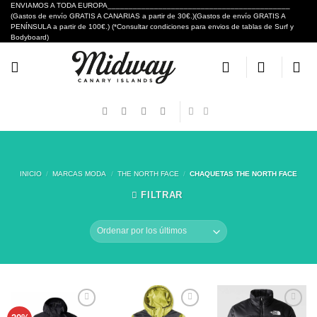
Skip
ENVIAMOS A TODA EUROPA___________________________________________
(Gastos de envío GRATIS A CANARIAS a partir de 30€.)(Gastos de envío GRATIS A
to
PENÍNSULA a partir de 100€.) (*Consultar condiciones para envios de tablas de Surf y
content
Bodyboard)
INICIO
/
MARCAS MODA
/
THE NORTH FACE
/
CHAQUETAS THE NORTH FACE
FILTRAR