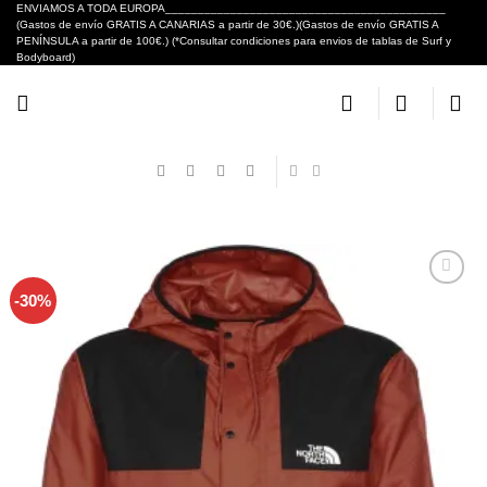
Skip
ENVIAMOS A TODA EUROPA___________________________________________
(Gastos de envío GRATIS A CANARIAS a partir de 30€.)(Gastos de envío GRATIS A
to
PENÍNSULA a partir de 100€.) (*Consultar condiciones para envios de tablas de Surf y
content
Bodyboard)
-30%
Añadir
a tu
lista de
deseos