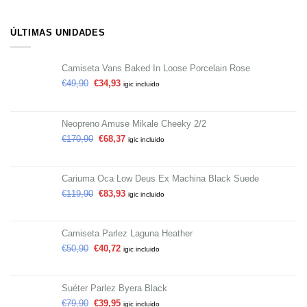
ÚLTIMAS UNIDADES
Camiseta Vans Baked In Loose Porcelain Rose
€
49,90
€
34,93
igic incluido
Neopreno Amuse Mikale Cheeky 2/2
€
170,90
€
68,37
igic incluido
Cariuma Oca Low Deus Ex Machina Black Suede
€
119,90
€
83,93
igic incluido
Camiseta Parlez Laguna Heather
€
50,90
€
40,72
igic incluido
Suéter Parlez Byera Black
€
79,90
€
39,95
igic incluido