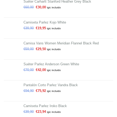
Suéter Carhartt Stanford Heather Grey Black
€
60,00
€
30,00
igic incluido
Camiseta Parlez Kojo White
€
39,90
€
19,95
igic incluido
Camisa Vans Women Meridian Flannel Black Red
€
59,00
€
29,50
igic incluido
Suéter Parlez Anderson Green White
€
70,00
€
42,00
igic incluido
Pantalón Corto Parlez Vandra Black
€
94,90
€
75,92
igic incluido
Camiseta Parlez Iroko Black
€
39,90
€
23,94
igic incluido