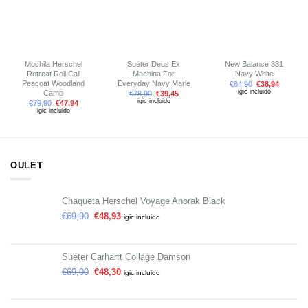
deseos
deseos
deseos
Mochila Herschel
Suéter Deus Ex
New Balance 331
Retreat Roll Call
Machina For
Navy White
Peacoat Woodland
Everyday Navy Marle
€
64,90
€
38,94
igic incluido
Camo
€
78,90
€
39,45
igic incluido
€
79,90
€
47,94
igic incluido
OULET
Chaqueta Herschel Voyage Anorak Black
€
69,90
€
48,93
igic incluido
Suéter Carhartt Collage Damson
€
69,00
€
48,30
igic incluido