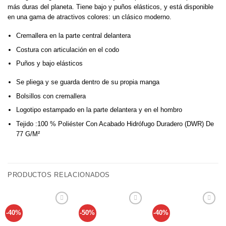
más duras del planeta. Tiene bajo y puños elásticos, y está disponible
en una gama de atractivos colores: un clásico moderno.
Cremallera en la parte central delantera
Costura con articulación en el codo
Puños y bajo elásticos
Se pliega y se guarda dentro de su propia manga
Bolsillos con cremallera
Logotipo estampado en la parte delantera y en el hombro
Tejido :100 % Poliéster Con Acabado Hidrófugo Duradero (DWR) De
77 G/M²
PRODUCTOS RELACIONADOS
-40%
-50%
-40%
Añadir
Añadir
Añadir
a tu
a tu
a tu
lista de
lista de
lista de