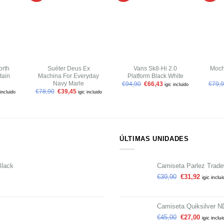
a tu
a tu
a tu
ista de
lista de
lista de
deseos
deseos
deseos
+
+
+
orth
Suéter Deus Ex
Vans Sk8-Hi 2.0
Moch
tain
Machina For Everyday
Platform Black White
Navy Marle
€
94,90
€
66,43
€
79,
igic incluido
€
78,90
€
39,45
 incluido
igic incluido
ÚLTIMAS UNIDADES
Black
Camiseta Parlez Trad
€
39,90
€
31,92
igic inclu
Camiseta Quiksilver 
€
45,00
€
27,00
igic inclu