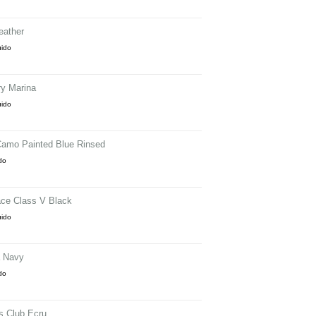
eather
uido
y Marina
uido
Camo Painted Blue Rinsed
ido
ce Class V Black
uido
a Navy
ido
s Club Ecru