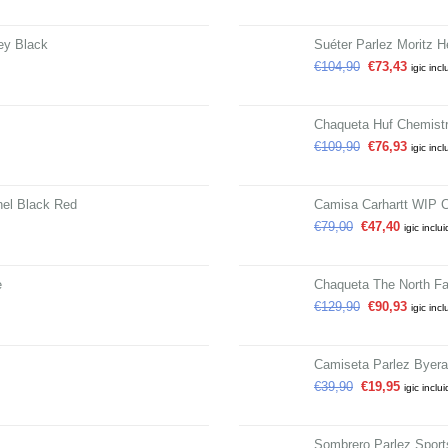
ey Black
Suéter Parlez Moritz H
€
104,90
€
73,43
igic incl
Chaqueta Huf Chemistr
€
109,90
€
76,93
igic incl
el Black Red
Camisa Carhartt WIP 
€
79,00
€
47,40
igic inclu
e
Chaqueta The North Fa
€
129,90
€
90,93
igic incl
Camiseta Parlez Byer
€
39,90
€
19,95
igic inclu
Sombrero Parlez Sport