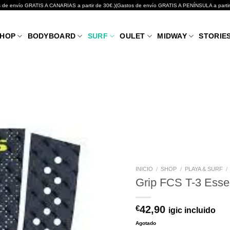
GRATIS A CANARIAS a partir de 30€.)(Gastos de envío GRATIS A PENÍNSULA a partir de 10
HOP
BODYBOARD
SURF
OULET
MIDWAY
STORIE
Añadir
a tu
lista de
INICIO
/
SHOP
/
PLAYA & SURF
/
deseos
Grip FCS T-3 Essen
42,90
€
igic incluido
Agotado