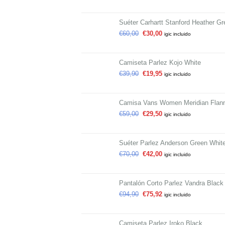
Suéter Carhartt Stanford Heather Gr
€
60,00
€
30,00
igic incluido
Camiseta Parlez Kojo White
€
39,90
€
19,95
igic incluido
Camisa Vans Women Meridian Flann
€
59,00
€
29,50
igic incluido
Suéter Parlez Anderson Green Whit
€
70,00
€
42,00
igic incluido
Pantalón Corto Parlez Vandra Black
€
94,90
€
75,92
igic incluido
Camiseta Parlez Iroko Black