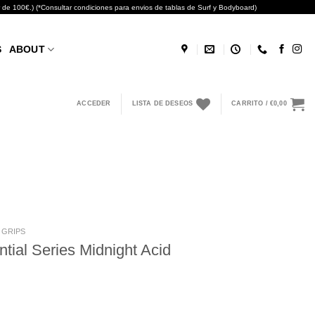
0€.) (*Consultar condiciones para envios de tablas de Surf y Bodyboard)
S
ABOUT
ACCEDER
LISTA DE DESEOS
CARRITO /
€
0,00
GRIPS
tial Series Midnight Acid