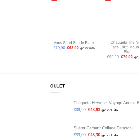
a tu
lista de
l
deseos
+
+
Chaqueta The N
Vans Sport Suede Black
Face 1985 Moun
€
79,90
€
63,92
igic incluido
Blue
€
99,90
€
79,92
igic
OULET
Chaqueta Herschel Voyage Anorak 
€
69,90
€
48,93
igic incluido
Suéter Carhartt Collage Damson
€
69,00
€
48,30
igic incluido