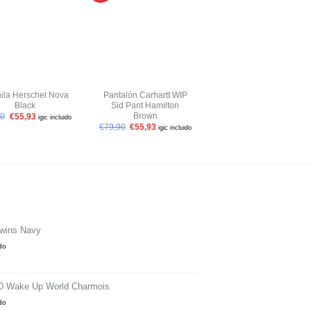
a tu
a tu
a tu
lista de
lista de
lista de
deseos
deseos
deseos
+
+
ila Herschel Nova
Pantalón Carhartt WIP
Pantalón Carhartt WIP
Black
Sid Pant Hamilton
Taylor Pant Armstrong
Brown
Check Black
90
€
55,93
igic incluido
€
79,90
€
55,93
€
109,90
€
76,93
igic incluido
igic incluido
ewins Navy
ido
ND Wake Up World Charmois
ido