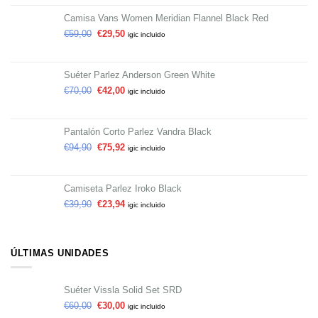
Camisa Vans Women Meridian Flannel Black Red
€
59,00
€
29,50
igic incluido
Suéter Parlez Anderson Green White
€
70,00
€
42,00
igic incluido
Pantalón Corto Parlez Vandra Black
€
94,90
€
75,92
igic incluido
Camiseta Parlez Iroko Black
€
39,90
€
23,94
igic incluido
ÚLTIMAS UNIDADES
Suéter Vissla Solid Set SRD
€
60,00
€
30,00
igic incluido