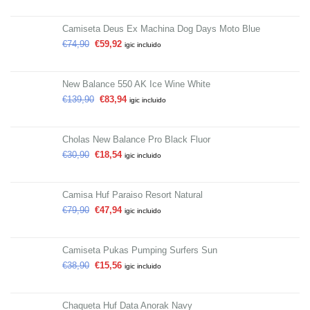
Camiseta Deus Ex Machina Dog Days Moto Blue
€
74,90
€
59,92
igic incluido
New Balance 550 AK Ice Wine White
€
139,90
€
83,94
igic incluido
Cholas New Balance Pro Black Fluor
€
30,90
€
18,54
igic incluido
Camisa Huf Paraiso Resort Natural
€
79,90
€
47,94
igic incluido
Camiseta Pukas Pumping Surfers Sun
€
38,90
€
15,56
igic incluido
Chaqueta Huf Data Anorak Navy