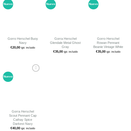
Nuevo
Nuevo
Nuevo
Añadir
Añadir
Añadir
a tu
a tu
a tu
lista de
lista de
lista de
deseos
deseos
deseos
Gorro Herschel Buoy
Gorra Herschel
Gorro Herschel
Navy
Glendale Metal Ghost
Rowan Pennant
Gray
Beanie Vintage White
€
20,00
igic incluido
€
35,00
€
35,00
igic incluido
igic incluido
Nuevo
Añadir
a tu
lista de
deseos
Gorra Herschel
Scout Pennant Cap
Cathay Spice
Darkest Navy
€
40,00
igic incluido