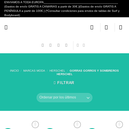
Skip
ENVIAMOS A TODA EUROPA___________________________________________
(Gastos de envío GRATIS A CANARIAS a partir de 30€.)(Gastos de envío GRATIS A
to
PENÍNSULA a partir de 100€.) (*Consultar condiciones para envios de tablas de Surf y
content
Bodyboard)
INICIO
/
MARCAS MODA
/
HERSCHEL
/
GORRAS GORROS Y SOMBREROS
HERSCHEL
FILTRAR