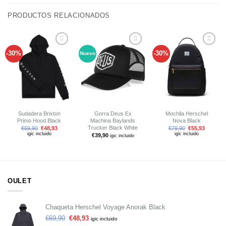
PRODUCTOS RELACIONADOS
-30%
-30%
Nuevo
Añadir
Añadir
Añadir
a tu
a tu
a tu
lista de
lista de
lista de
deseos
deseos
deseos
Sudadera Brixton
Gorra Deus Ex
Mochila Herschel
Primo Hood Black
Machina Baylands
Nova Black
Trucker Black White
€
69,90
€
48,93
€
79,90
€
55,93
igic incluido
igic incluido
€
39,90
igic incluido
OULET
Chaqueta Herschel Voyage Anorak Black
€
69,90
€
48,93
igic incluido