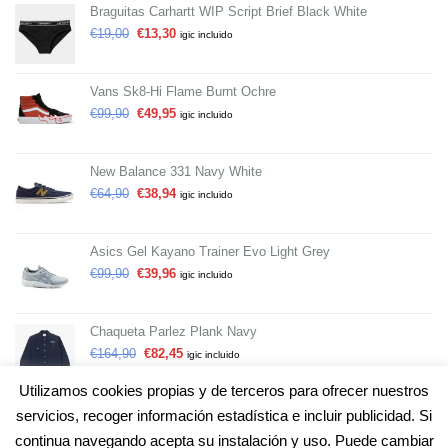
Braguitas Carhartt WIP Script Brief Black White
€
19,00
€
13,30
igic incluido
Vans Sk8-Hi Flame Burnt Ochre
€
99,90
€
49,95
igic incluido
New Balance 331 Navy White
€
64,90
€
38,94
igic incluido
Asics Gel Kayano Trainer Evo Light Grey
€
99,90
€
39,96
igic incluido
Chaqueta Parlez Plank Navy
€
164,90
€
82,45
igic incluido
Utilizamos cookies propias y de terceros para ofrecer nuestros
servicios, recoger información estadística e incluir publicidad. Si
continua navegando acepta su instalación y uso. Puede cambiar