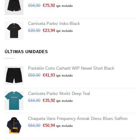
€
94,90
€
75,92
igic incluido
Camiseta Parlez Iroko Black
€
39,90
€
23,94
igic incluido
ÚLTIMAS UNIDADES
Pantalón Corto Carhartt WIP Newel Short Black
€
59,90
€
41,93
igic incluido
Camiseta Parlez Moritz Deep Teal
€
44,90
€
35,92
igic incluido
Chaqueta Vans Frequency Anorak Dress Blues Saffron
€
84,90
€
50,94
igic incluido