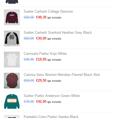
Suéter Carhartt Collage Damson
€
69,00
€
48,30
igic incluido
Suéter Carhartt Stanford Heather Grey Black
€
60,00
€
30,00
igic incluido
Camiseta Parlez Kojo White
€
39,90
€
19,95
igic incluido
Camisa Vans Women Meridian Flannel Black Red
€
59,00
€
29,50
igic incluido
Suéter Parlez Anderson Green White
€
70,00
€
42,00
igic incluido
Pantalón Corto Parlez Vandra Black