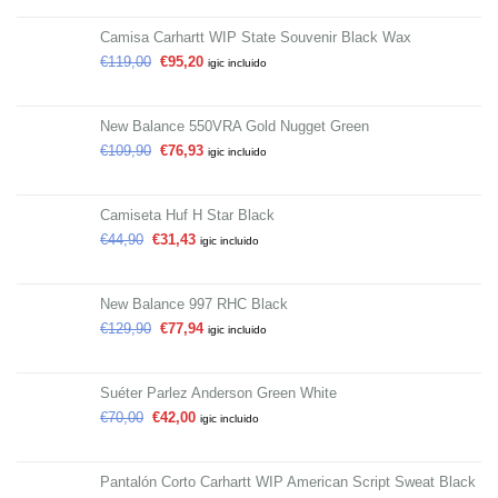
Camisa Carhartt WIP State Souvenir Black Wax
€
119,00
€
95,20
igic incluido
New Balance 550VRA Gold Nugget Green
€
109,90
€
76,93
igic incluido
Camiseta Huf H Star Black
€
44,90
€
31,43
igic incluido
New Balance 997 RHC Black
€
129,90
€
77,94
igic incluido
Suéter Parlez Anderson Green White
€
70,00
€
42,00
igic incluido
Pantalón Corto Carhartt WIP American Script Sweat Black