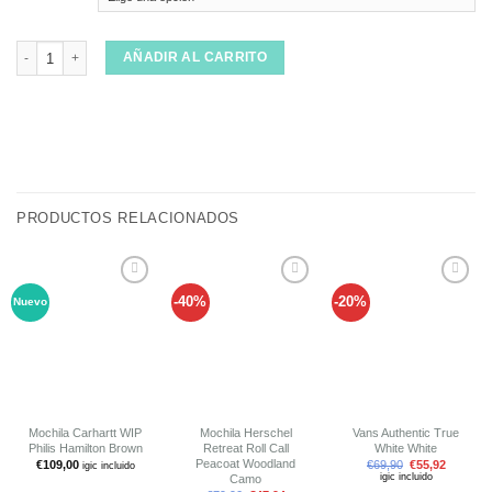
Camiseta Deus Ex Machina Single Fin Black cantidad
AÑADIR AL CARRITO
PRODUCTOS RELACIONADOS
-40%
-20%
Nuevo
Añadir
Añadir
Añadir
a tu
a tu
a tu
lista de
lista de
lista de
deseos
deseos
deseos
Mochila Carhartt WIP
Mochila Herschel
Vans Authentic True
Philis Hamilton Brown
Retreat Roll Call
White White
Peacoat Woodland
€
109,00
€
69,90
€
55,92
igic incluido
igic incluido
Camo