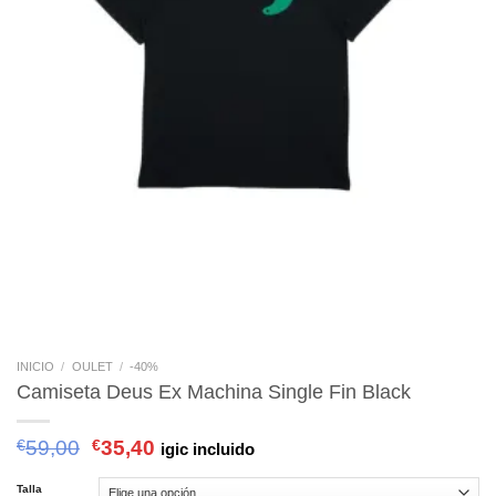
INICIO
/
OULET
/
-40%
Camiseta Deus Ex Machina Single Fin Black
€
59,00
€
35,40
igic incluido
Talla