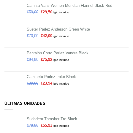
Camisa Vans Women Meridian Flannel Black Red
€
59,00
€
29,50
igic incluido
Suéter Parlez Anderson Green White
€
70,00
€
42,00
igic incluido
Pantalón Corto Parlez Vandra Black
€
94,90
€
75,92
igic incluido
Camiseta Parlez Iroko Black
€
39,90
€
23,94
igic incluido
ÚLTIMAS UNIDADES
Sudadera Thrasher Tre Black
€
79,90
€
55,93
igic incluido