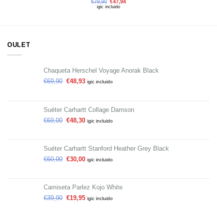
€
79,90
€
47,94
igic incluido
OULET
Chaqueta Herschel Voyage Anorak Black
€
69,90
€
48,93
igic incluido
Suéter Carhartt Collage Damson
€
69,00
€
48,30
igic incluido
Suéter Carhartt Stanford Heather Grey Black
€
60,00
€
30,00
igic incluido
Camiseta Parlez Kojo White
€
39,90
€
19,95
igic incluido