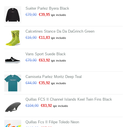
Suéter Parlez Byera Black
€
79,90
€
39,95
igic incluido
Calcetines Stance Da Da DaGrinch Green
€
16,90
€
11,83
igic incluido
Vans Sport Suede Black
€
79,90
€
63,92
igic incluido
Camiseta Parlez Moritz Deep Teal
€
44,90
€
35,92
igic incluido
Quillas FCS II Channel Islands Keel Twin Fins Black
€
104,90
€
83,92
igic incluido
Quillas Fcs II Filipe Toledo Neon