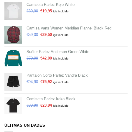
Camiseta Parlez Kojo White
€
39,90
€
19,95
igic incluido
Camisa Vans Women Meridian Flannel Black Red
€
59,00
€
29,50
igic incluido
Suéter Parlez Anderson Green White
€
70,00
€
42,00
igic incluido
Pantalón Corto Parlez Vandra Black
€
94,90
€
75,92
igic incluido
Camiseta Parlez Iroko Black
€
39,90
€
23,94
igic incluido
ÚLTIMAS UNIDADES