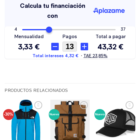
PRODUCTOS RELACIONADOS
-30%
Nuevo
Nuevo
Añadir
Añadir
Añadir
a tu
a tu
a tu
lista de
lista de
lista de
deseos
deseos
deseos