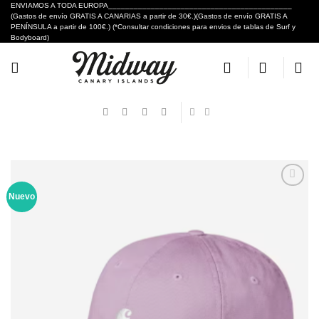
Skip
ENVIAMOS A TODA EUROPA___________________________________________
(Gastos de envío GRATIS A CANARIAS a partir de 30€.)(Gastos de envío GRATIS A
to
PENÍNSULA a partir de 100€.) (*Consultar condiciones para envios de tablas de Surf y
content
Bodyboard)
Nuevo
Añadir
a tu
lista de
deseos