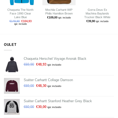
Chaqueta The North
Mochila Carhartt WIP
Gorra Deus Ex
Face 1990 Clear
Philis Hamilton Brown
Machina Baylands
Lake Blue
Trucker Black White
€
109,00
igic incluido
€
149,90
€
104,93
€
39,90
igic incluido
igic incluido
OULET
Chaqueta Herschel Voyage Anorak Black
€
69,90
€
48,93
igic incluido
Suéter Carhartt Collage Damson
€
69,00
€
48,30
igic incluido
Suéter Carhartt Stanford Heather Grey Black
€
60,00
€
30,00
igic incluido