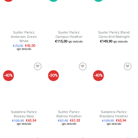
a tu
a tu
a tu
lista de
lista de
lista de
deseos
deseos
deseos
Suéter Parlez
Sueter Parlez
Sueter Parlez Blend
Anderson Green
Campus Heather
Camo Knit Midnight
White
€
115,00
€
149,90
igic incluido
igic incluido
€
70,00
€
42,00
igic incluido
-40%
-30%
-40%
Añadir
Añadir
Añadir
a tu
a tu
a tu
lista de
lista de
lista de
deseos
deseos
deseos
Sudadera Parlez
Suéter Parlez
Sudadera Parlez
Roseau Navy
Rodney Heather
Brandons Heather
€
105,90
€
63,54
€
87,90
€
61,53
€
109,90
€
65,94
igic incluido
igic incluido
igic incluido