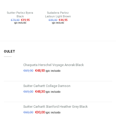
Suéter Parlez Byera
Sudadera Parlez
Black
Ladsun Light Brown
€
79,90
€
39,95
€
89,90
€
44,95
igic incluido
igic incluido
OULET
Chaqueta Herschel Voyage Anorak Black
€
69,90
€
48,93
igic incluido
Suéter Carhartt Collage Damson
€
69,00
€
48,30
igic incluido
Suéter Carhartt Stanford Heather Grey Black
€
60,00
€
30,00
igic incluido