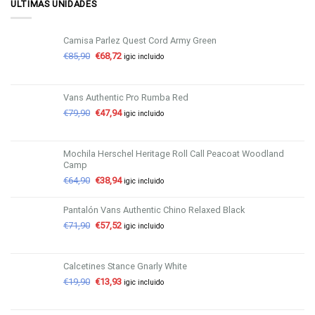
ÚLTIMAS UNIDADES
Camisa Parlez Quest Cord Army Green
€
85,90
€
68,72
igic incluido
Vans Authentic Pro Rumba Red
€
79,90
€
47,94
igic incluido
Mochila Herschel Heritage Roll Call Peacoat Woodland
Camp
€
64,90
€
38,94
igic incluido
Pantalón Vans Authentic Chino Relaxed Black
€
71,90
€
57,52
igic incluido
Calcetines Stance Gnarly White
€
19,90
€
13,93
igic incluido