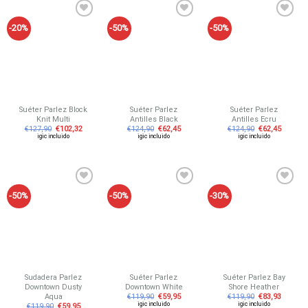
-20%
-50%
-50%
Añadir
Añadir
Añadir
a tu
a tu
a tu
lista de
lista de
lista de
deseos
deseos
deseos
Suéter Parlez Block
Suéter Parlez
Suéter Parlez
Knit Multi
Antilles Black
Antilles Ecru
€
127,90
€
102,32
€
124,90
€
62,45
€
124,90
€
62,45
igic incluido
igic incluido
igic incluido
-50%
-50%
-30%
Añadir
Añadir
Añadir
a tu
a tu
a tu
lista de
lista de
lista de
deseos
deseos
deseos
Sudadera Parlez
Suéter Parlez
Suéter Parlez Bay
Downtown Dusty
Downtown White
Shore Heather
Aqua
€
119,90
€
59,95
€
119,90
€
83,93
igic incluido
igic incluido
€
119,90
€
59,95