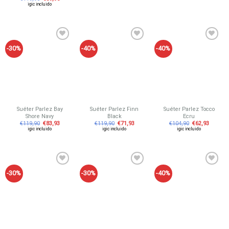
igic incluido
-30%
-40%
-40%
Añadir
Añadir
Añadir
a tu
a tu
a tu
lista de
lista de
lista de
deseos
deseos
deseos
Suéter Parlez Bay
Suéter Parlez Finn
Suéter Parlez Tocco
Shore Navy
Black
Ecru
€
119,90
€
83,93
€
119,90
€
71,93
€
104,90
€
62,93
igic incluido
igic incluido
igic incluido
-30%
-30%
-40%
Añadir
Añadir
Añadir
a tu
a tu
a tu
lista de
lista de
lista de
deseos
deseos
deseos