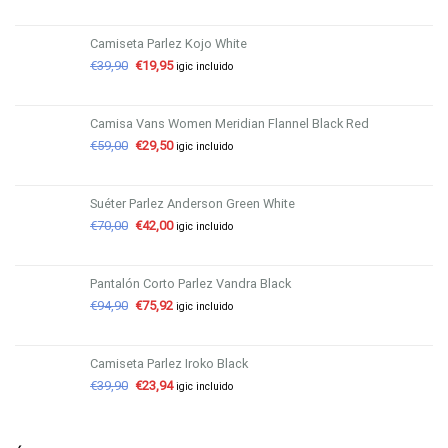
Camiseta Parlez Kojo White
€
39,90
€
19,95
igic incluido
Camisa Vans Women Meridian Flannel Black Red
€
59,00
€
29,50
igic incluido
Suéter Parlez Anderson Green White
€
70,00
€
42,00
igic incluido
Pantalón Corto Parlez Vandra Black
€
94,90
€
75,92
igic incluido
Camiseta Parlez Iroko Black
€
39,90
€
23,94
igic incluido