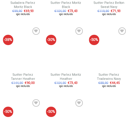
Sudadera Parlez
Suéter Parlez Moritz
Suéter Parlez Belton
Moritz Black
Black
Sweat Navy
€
99,90
€
69,93
€
104,90
€
73,43
€
119,90
€
71,93
igic incluido
igic incluido
igic incluido
-38%
-30%
-50%
Añadir
Añadir
Añadir
a tu
a tu
a tu
lista de
lista de
lista de
deseos
deseos
deseos
Suéter Parlez
Suéter Parlez Moritz
Suéter Parlez
Tanner Heather
Heather
Tradewins Navy
€
144,90
€
90,00
€
104,90
€
73,43
€
88,90
€
44,45
igic incluido
igic incluido
igic incluido
-50%
-50%
Añadir
Añadir
a tu
a tu
lista de
lista de
deseos
deseos