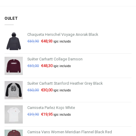
OULET
Chaqueta Herschel Voyage Anorak Black
€
69,90
€
48,93
igic incluido
Suéter Carhartt Collage Damson
€
69,00
€
48,30
igic incluido
Suéter Carhartt Stanford Heather Grey Black
€
60,00
€
30,00
igic incluido
Camiseta Parlez Kojo White
€
39,90
€
19,95
igic incluido
Camisa Vans Women Meridian Flannel Black Red