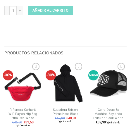
Suéter Parlez Bay Shore Heather cantidad
AÑADIR AL CARRITO
PRODUCTOS RELACIONADOS
-30%
-30%
Nuevo
Añadir
Añadir
Añadir
a tu
a tu
a tu
lista de
lista de
lista de
deseos
deseos
deseos
Riñonera Carhartt
Sudadera Brixton
Gorra Deus Ex
WIP Payton Hip Bag
Primo Hood Black
Machina Baylands
Etna Red White
Trucker Black White
€
69,90
€
48,93
igic incluido
€
45,00
€
31,50
€
39,90
igic incluido
igic incluido