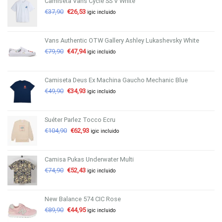
Camiseta Vans Cycle SS V White
€
37,90
€
26,53
igic incluido
Vans Authentic OTW Gallery Ashley Lukashevsky White
€
79,90
€
47,94
igic incluido
Camiseta Deus Ex Machina Gaucho Mechanic Blue
€
49,90
€
34,93
igic incluido
Suéter Parlez Tocco Ecru
€
104,90
€
62,93
igic incluido
Camisa Pukas Underwater Multi
€
74,90
€
52,43
igic incluido
New Balance 574 CIC Rose
€
89,90
€
44,95
igic incluido