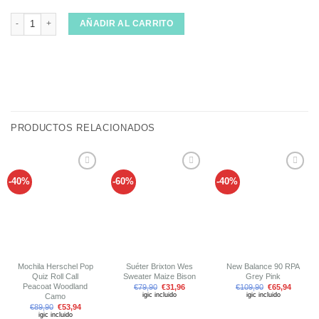
Suéter Parlez Tocco Ecru cantidad
AÑADIR AL CARRITO
PRODUCTOS RELACIONADOS
-40%
-60%
-40%
Añadir
Añadir
Añadir
a tu
a tu
a tu
lista de
lista de
lista de
deseos
deseos
deseos
Mochila Herschel Pop
Suéter Brixton Wes
New Balance 90 RPA
Quiz Roll Call
Sweater Maize Bison
Grey Pink
Peacoat Woodland
€
79,90
€
31,96
€
109,90
€
65,94
igic incluido
igic incluido
Camo
€
89,90
€
53,94
igic incluido