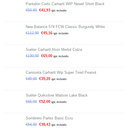
Pantalón Corto Carhartt WIP Newel Short Black
€
59,90
€
41,93
igic incluido
New Balance 574 FCW Classic Burgundy White
€
112,90
€
45,16
igic incluido
Suéter Carhartt Alvin Merlot Colza
€
130,00
€
65,00
igic incluido
Camiseta Carhartt Wip Super Tired Peanut
€
49,00
€
39,20
igic incluido
Suéter Quiksilver Watson Lake Black
€
65,00
€
52,00
igic incluido
Sombrero Parlez Basic Ecru
€
54,90
€
38,43
igic incluido