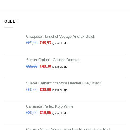
OULET
Chaqueta Herschel Voyage Anorak Black
€
69,90
€
48,93
igic incluido
Suéter Carhartt Collage Damson
€
69,00
€
48,30
igic incluido
Suéter Carhartt Stanford Heather Grey Black
€
60,00
€
30,00
igic incluido
Camiseta Parlez Kojo White
€
39,90
€
19,95
igic incluido
Camisa Vans Women Meridian Flannel Black Red