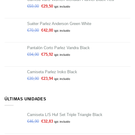
€
59,00
€
29,50
igic incluido
Suéter Parlez Anderson Green White
€
70,00
€
42,00
igic incluido
Pantalón Corto Parlez Vandra Black
€
94,90
€
75,92
igic incluido
Camiseta Parlez Iroko Black
€
39,90
€
23,94
igic incluido
ÚLTIMAS UNIDADES
Camiseta L/S Huf Set Triple Triangle Black
€
46,90
€
32,83
igic incluido