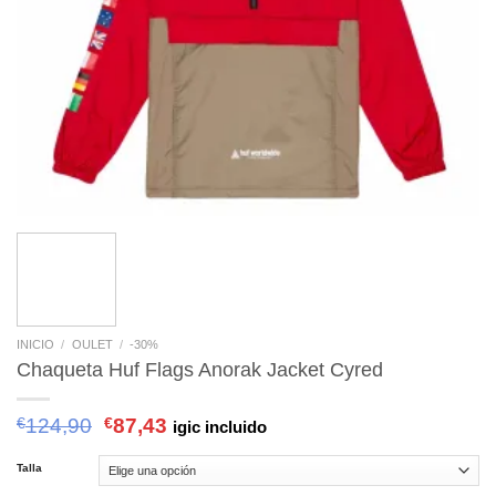
INICIO
/
OULET
/
-30%
Chaqueta Huf Flags Anorak Jacket Cyred
€
124,90
€
87,43
igic incluido
Talla