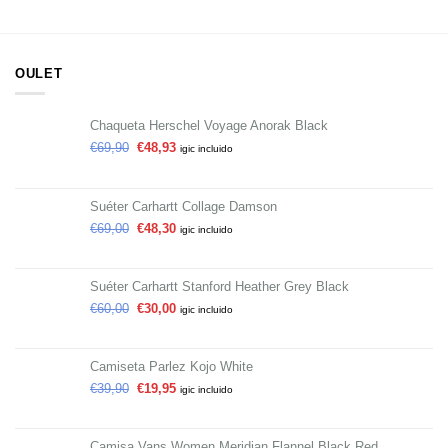
OULET
Chaqueta Herschel Voyage Anorak Black
€
69,90
€
48,93
igic incluido
Suéter Carhartt Collage Damson
€
69,00
€
48,30
igic incluido
Suéter Carhartt Stanford Heather Grey Black
€
60,00
€
30,00
igic incluido
Camiseta Parlez Kojo White
€
39,90
€
19,95
igic incluido
Camisa Vans Women Meridian Flannel Black Red