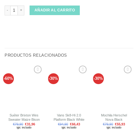
Chaqueta Huf Flags Anorak Jacket Cyred cantidad
AÑADIR AL CARRITO
PRODUCTOS RELACIONADOS
-60%
-30%
-30%
Añadir
Añadir
Añadir
a tu
a tu
a tu
lista de
lista de
lista de
deseos
deseos
deseos
Suéter Brixton Wes
Vans Sk8-Hi 2.0
Mochila Herschel
Sweater Maize Bison
Platform Black White
Nova Black
€
79,90
€
31,96
€
94,90
€
66,43
€
79,90
€
55,93
igic incluido
igic incluido
igic incluido