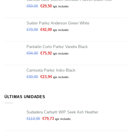
€
59,00
€
29,50
igic incluido
Suéter Parlez Anderson Green White
€
70,00
€
42,00
igic incluido
Pantalón Corto Parlez Vandra Black
€
94,90
€
75,92
igic incluido
Camiseta Parlez Iroko Black
€
39,90
€
23,94
igic incluido
ÚLTIMAS UNIDADES
Sudadera Carhartt WIP Seek Ash Heather
€
113,90
€
79,73
igic incluido