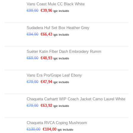
Vans Coast Mule CC Black White
€
99,90
€
39,96
igic incluido
Sudadera Huf Set Box Heather Grey
€
94,90
€
66,43
igic incluido
Suéter Katin Flber Dash Embroidery Rumm
€
69,90
€
48,93
igic incluido
Vans Era Pro/Grape Leaf Ebony
€
79,90
€
47,94
igic incluido
Chaqueta Carhartt WIP Coach Jacket Camo Laurel White
€
79,90
€
63,92
igic incluido
Chaqueta RVCA Coping Mushroom
€
130,00
€
104,00
igic incluido