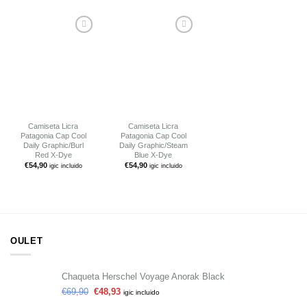
Añadir
Añadir
a tu
a tu
lista de
lista de
deseos
deseos
Camiseta Licra
Camiseta Licra
Patagonia Cap Cool
Patagonia Cap Cool
Daily Graphic/Burl
Daily Graphic/Steam
Red X-Dye
Blue X-Dye
€
54,90
€
54,90
igic incluido
igic incluido
OULET
Chaqueta Herschel Voyage Anorak Black
€
69,90
€
48,93
igic incluido