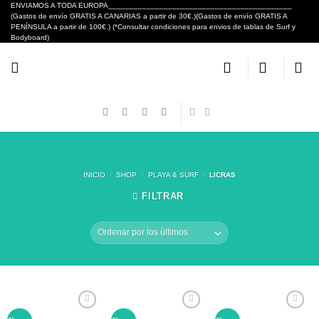
Skip
ENVIAMOS A TODA EUROPA___________________________________________
(Gastos de envío GRATIS A CANARIAS a partir de 30€.)(Gastos de envío GRATIS A
to
PENÍNSULA a partir de 100€.) (*Consultar condiciones para envios de tablas de Surf y
content
Bodyboard)
INICIO
/
SHOP
/
PLAYA & SURF
/
LICRAS
FILTRAR