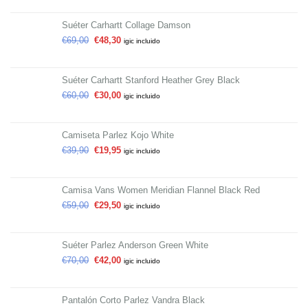
Suéter Carhartt Collage Damson
€
69,00
€
48,30
igic incluido
Suéter Carhartt Stanford Heather Grey Black
€
60,00
€
30,00
igic incluido
Camiseta Parlez Kojo White
€
39,90
€
19,95
igic incluido
Camisa Vans Women Meridian Flannel Black Red
€
59,00
€
29,50
igic incluido
Suéter Parlez Anderson Green White
€
70,00
€
42,00
igic incluido
Pantalón Corto Parlez Vandra Black