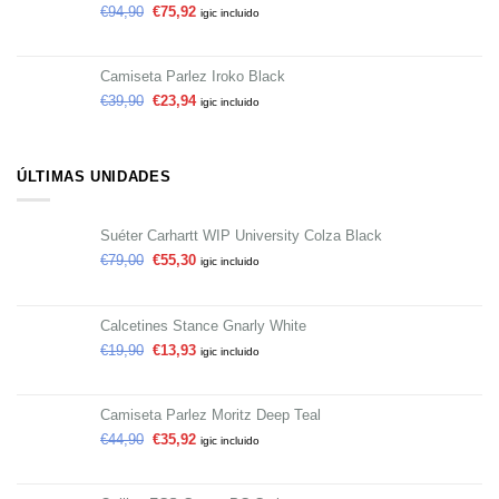
€
94,90
€
75,92
igic incluido
Camiseta Parlez Iroko Black
€
39,90
€
23,94
igic incluido
ÚLTIMAS UNIDADES
Suéter Carhartt WIP University Colza Black
€
79,00
€
55,30
igic incluido
Calcetines Stance Gnarly White
€
19,90
€
13,93
igic incluido
Camiseta Parlez Moritz Deep Teal
€
44,90
€
35,92
igic incluido