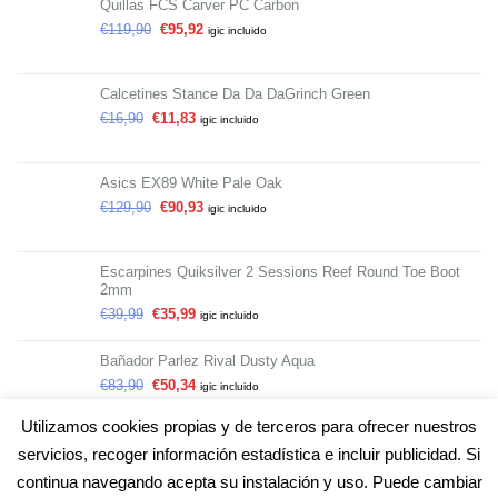
Quillas FCS Carver PC Carbon
€
119,90
€
95,92
igic incluido
Calcetines Stance Da Da DaGrinch Green
€
16,90
€
11,83
igic incluido
Asics EX89 White Pale Oak
€
129,90
€
90,93
igic incluido
Escarpines Quiksilver 2 Sessions Reef Round Toe Boot
2mm
€
39,99
€
35,99
igic incluido
Bañador Parlez Rival Dusty Aqua
€
83,90
€
50,34
igic incluido
Utilizamos cookies propias y de terceros para ofrecer nuestros
servicios, recoger información estadística e incluir publicidad. Si
continua navegando acepta su instalación y uso. Puede cambiar