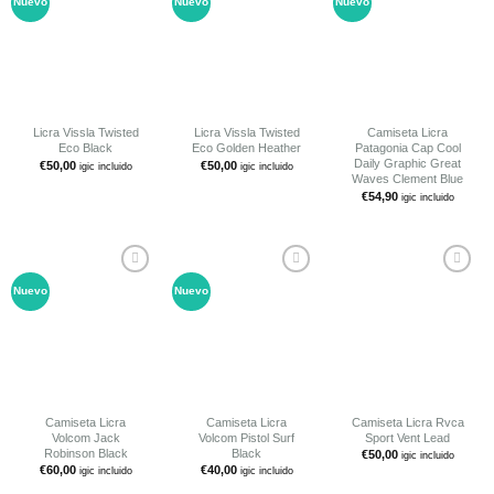
Nuevo
Nuevo
Nuevo
Añadir
Añadir
Añadir
a tu
a tu
a tu
lista de
lista de
lista de
deseos
deseos
deseos
Licra Vissla Twisted
Licra Vissla Twisted
Camiseta Licra
Eco Black
Eco Golden Heather
Patagonia Cap Cool
Daily Graphic Great
€
50,00
€
50,00
igic incluido
igic incluido
Waves Clement Blue
€
54,90
igic incluido
Nuevo
Nuevo
Añadir
Añadir
Añadir
a tu
a tu
a tu
lista de
lista de
lista de
deseos
deseos
deseos
Camiseta Licra
Camiseta Licra
Camiseta Licra Rvca
Volcom Jack
Volcom Pistol Surf
Sport Vent Lead
Robinson Black
Black
€
50,00
igic incluido
€
60,00
€
40,00
igic incluido
igic incluido