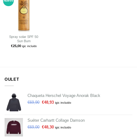
Nuevo
Añadir
a tu
lista de
deseos
Spray solar SPF 50
Sun Bum
€
25,00
igic incluido
OULET
Chaqueta Herschel Voyage Anorak Black
€
69,90
€
48,93
igic incluido
Suéter Carhartt Collage Damson
€
69,00
€
48,30
igic incluido