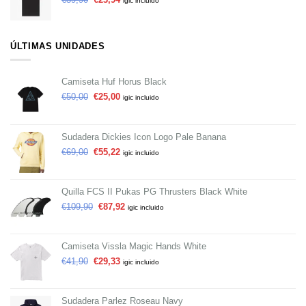
igic incluido
ÚLTIMAS UNIDADES
Camiseta Huf Horus Black
€
50,00
€
25,00
igic incluido
Sudadera Dickies Icon Logo Pale Banana
€
69,00
€
55,22
igic incluido
Quilla FCS II Pukas PG Thrusters Black White
€
109,90
€
87,92
igic incluido
Camiseta Vissla Magic Hands White
€
41,90
€
29,33
igic incluido
Sudadera Parlez Roseau Navy