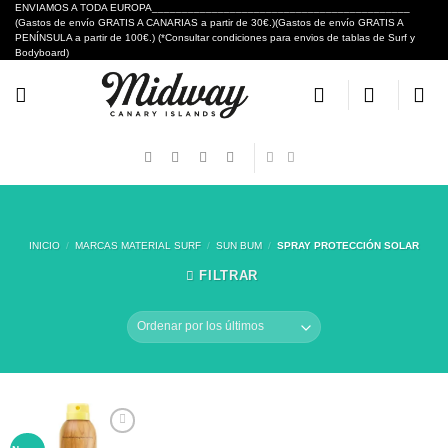
Skip
ENVIAMOS A TODA EUROPA___________________________________________
(Gastos de envío GRATIS A CANARIAS a partir de 30€.)(Gastos de envío GRATIS A
to
PENÍNSULA a partir de 100€.) (*Consultar condiciones para envios de tablas de Surf y
content
Bodyboard)
INICIO
/
MARCAS MATERIAL SURF
/
SUN BUM
/
SPRAY PROTECCIÓN SOLAR
FILTRAR