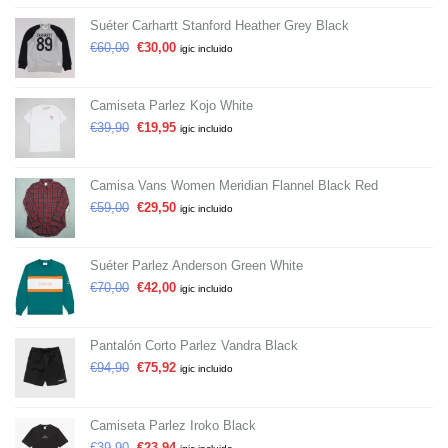
Suéter Carhartt Stanford Heather Grey Black
€
60,00
€
30,00
igic incluido
Camiseta Parlez Kojo White
€
39,90
€
19,95
igic incluido
Camisa Vans Women Meridian Flannel Black Red
€
59,00
€
29,50
igic incluido
Suéter Parlez Anderson Green White
€
70,00
€
42,00
igic incluido
Pantalón Corto Parlez Vandra Black
€
94,90
€
75,92
igic incluido
Camiseta Parlez Iroko Black
€
39,90
€
23,94