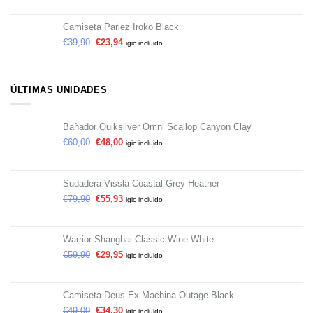
Camiseta Parlez Iroko Black
€
39,90
€
23,94
igic incluido
ÚLTIMAS UNIDADES
Bañador Quiksilver Omni Scallop Canyon Clay
€
60,00
€
48,00
igic incluido
Sudadera Vissla Coastal Grey Heather
€
79,90
€
55,93
igic incluido
Warrior Shanghai Classic Wine White
€
59,90
€
29,95
igic incluido
Camiseta Deus Ex Machina Outage Black
€
49,00
€
34,30
igic incluido