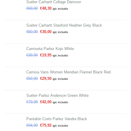
Suéter Carhartt Collage Damson
€
69,00
€
48,30
igic incluido
Suéter Carhartt Stanford Heather Grey Black
€
60,00
€
30,00
igic incluido
Camiseta Parlez Kojo White
€
39,90
€
19,95
igic incluido
Camisa Vans Women Meridian Flannel Black Red
€
59,00
€
29,50
igic incluido
Suéter Parlez Anderson Green White
€
70,00
€
42,00
igic incluido
Pantalón Corto Parlez Vandra Black
€
94,90
€
75,92
igic incluido