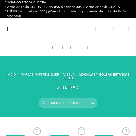
Skip
ENVIAMOS A TODA EUROPA___________________________________________
(Gastos de envío GRATIS A CANARIAS a partir de 30€.)(Gastos de envío GRATIS A
to
PENÍNSULA a partir de 100€.) (*Consultar condiciones para envios de tablas de Surf y
content
Bodyboard)
INICIO
/
MARCAS MATERIAL SURF
/
VISSLA
/
MOCHILAS Y BOLSAS ESTANCAS
VISSLA
FILTRAR