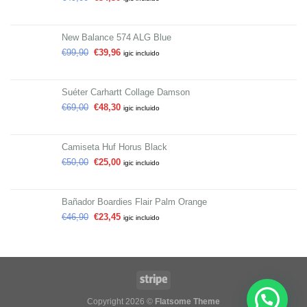
New Balance 574 ALG Blue
€
99,90
€
39,96
igic incluido
Suéter Carhartt Collage Damson
€
69,00
€
48,30
igic incluido
Camiseta Huf Horus Black
€
50,00
€
25,00
igic incluido
Bañador Boardies Flair Palm Orange
€
46,90
€
23,45
igic incluido
Copyright 2026 ©
Flatsome Theme