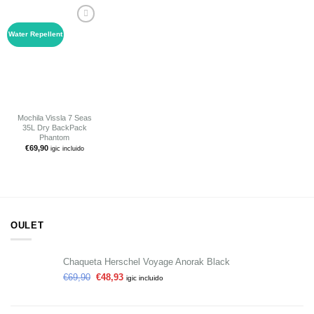
Water Repellent
Añadir
a tu
lista de
deseos
Mochila Vissla 7 Seas
35L Dry BackPack
Phantom
€
69,90
igic incluido
OULET
Chaqueta Herschel Voyage Anorak Black
€
69,90
€
48,93
igic incluido