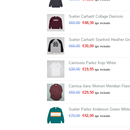
Suéter Carhartt Collage Damson
€
69,00
€
48,30
igic incluido
Suéter Carhartt Stanford Heather Gr
€
60,00
€
30,00
igic incluido
Camiseta Parlez Kojo White
€
39,90
€
19,95
igic incluido
Camisa Vans Women Meridian Flann
€
59,00
€
29,50
igic incluido
Suéter Parlez Anderson Green Whit
€
70,00
€
42,00
igic incluido