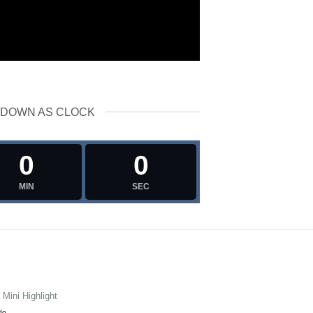
DOWN AS CLOCK
0
0
MIN
SEC
Mini Highlight
ido