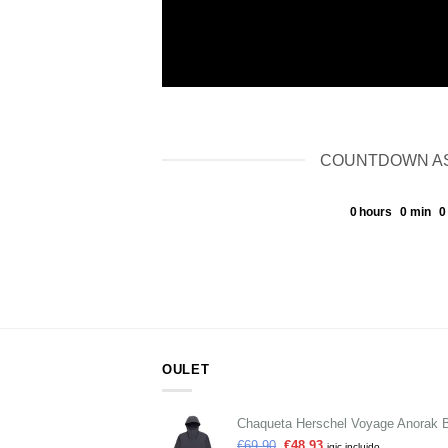
COUNTDOWN AS
0
hours
0
min
0
OULET
Chaqueta Herschel Voyage Anorak 
€
69,90
€
48,93
igic incluido