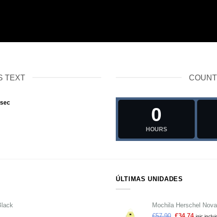
 TEXT
COUNT
sec
0
HOURS
ÚLTIMAS UNIDADES
Black
Mochila Herschel Nova 
€
57,90
€
34,74
igic inclu