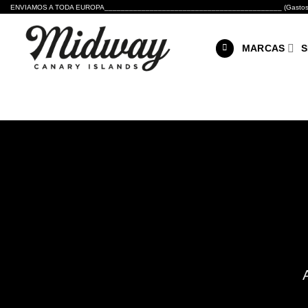
Skip
ENVIAMOS A TODA EUROPA___________________________________________ (Gastos de envío 
to
content
MARCAS
S