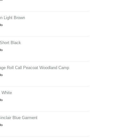
n Light Brown
ido
Short Black
ido
tage Roll Call Peacoat Woodland Camp
ido
 White
ido
inclair Blue Garment
ido