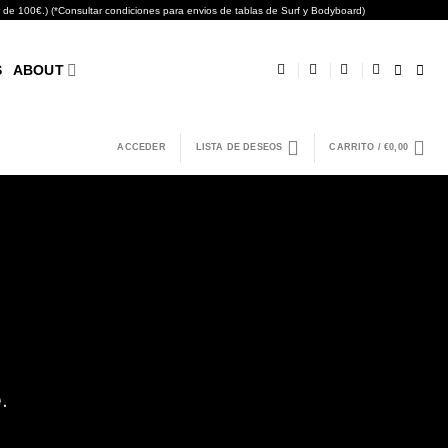
0€.) (*Consultar condiciones para envios de tablas de Surf y Bodyboard)
S
ABOUT
ACCEDER
LISTA DE DESEOS
CARRITO /
€
0,00
.