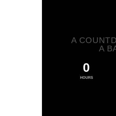
A COUNTD
A B
0
HOURS