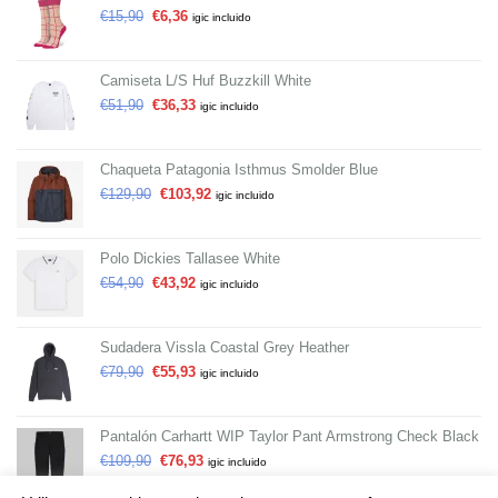
€
15,90
€
6,36
igic incluido
Camiseta L/S Huf Buzzkill White
€
51,90
€
36,33
igic incluido
Chaqueta Patagonia Isthmus Smolder Blue
€
129,90
€
103,92
igic incluido
Polo Dickies Tallasee White
€
54,90
€
43,92
igic incluido
Sudadera Vissla Coastal Grey Heather
€
79,90
€
55,93
igic incluido
Pantalón Carhartt WIP Taylor Pant Armstrong Check Black
€
109,90
€
76,93
igic incluido