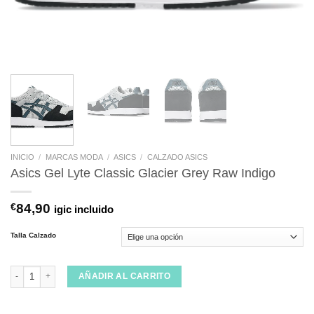
INICIO
/
MARCAS MODA
/
ASICS
/
CALZADO ASICS
Asics Gel Lyte Classic Glacier Grey Raw Indigo
€
84,90
igic incluido
Talla Calzado
Asics Gel Lyte Classic Glacier Grey Raw Indigo cantidad
AÑADIR AL CARRITO