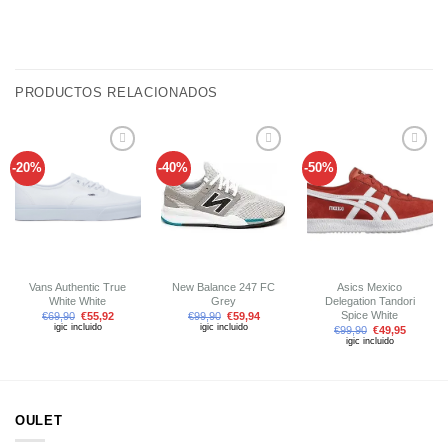
PRODUCTOS RELACIONADOS
-20%
-40%
-50%
Añadir
Añadir
Añadir
a tu
a tu
a tu
lista de
lista de
lista de
deseos
deseos
deseos
Vans Authentic True
New Balance 247 FC
Asics Mexico
White White
Grey
Delegation Tandori
Spice White
€
69,90
€
55,92
€
99,90
€
59,94
igic incluido
igic incluido
€
99,90
€
49,95
igic incluido
OULET