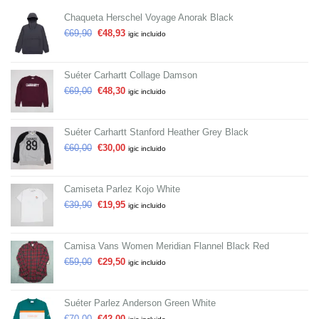
Chaqueta Herschel Voyage Anorak Black
€
69,90
€
48,93
igic incluido
Suéter Carhartt Collage Damson
€
69,00
€
48,30
igic incluido
Suéter Carhartt Stanford Heather Grey Black
€
60,00
€
30,00
igic incluido
Camiseta Parlez Kojo White
€
39,90
€
19,95
igic incluido
Camisa Vans Women Meridian Flannel Black Red
€
59,00
€
29,50
igic incluido
Suéter Parlez Anderson Green White
€
70,00
€
42,00