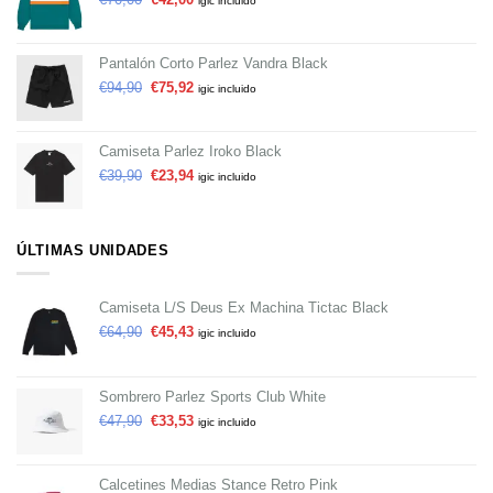
igic incluido
Pantalón Corto Parlez Vandra Black
€
94,90
€
75,92
igic incluido
Camiseta Parlez Iroko Black
€
39,90
€
23,94
igic incluido
ÚLTIMAS UNIDADES
Camiseta L/S Deus Ex Machina Tictac Black
€
64,90
€
45,43
igic incluido
Sombrero Parlez Sports Club White
€
47,90
€
33,53
igic incluido
Calcetines Medias Stance Retro Pink