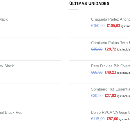
ÚLTIMAS UNIDADES
Black
Chaqueta Parlez Anch
€
150,90
€
105,63
igic in
Camiseta Pukas Twin 
€
35,90
€
28,72
igic inclu
ey Black
Peto Dickies Bib Overa
€
68,90
€
48,23
igic inclu
Sombrero Huf Essential
€
39,90
€
27,93
igic inclu
el Black Red
Bolso RVCA VA Gear 8
€
115,00
€
57,00
igic incl