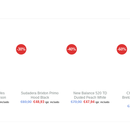
-30%
-40%
-60%
Añadir
Añadir
Añadir
a tu
a tu
a tu
ista de
lista de
lista de
deseos
deseos
deseos
+
+
+
Wes
Sudadera Brixton Primo
New Balance 520 TD
C
ison
Hood Black
Dusted Peach White
Bret
€
69,90
€
48,93
€
79,90
€
47,94
 incluido
igic incluido
igic incluido
€