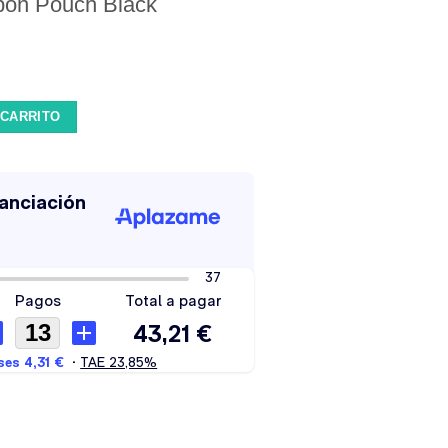
sbon Pouch Black
ack cantidad
 CARRITO