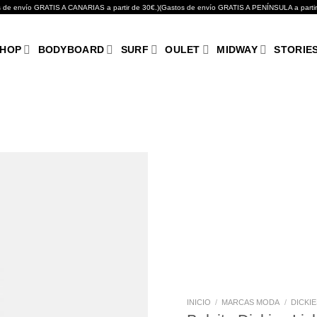
GRATIS A CANARIAS a partir de 30€.)(Gastos de envío GRATIS A PENÍNSULA a partir de 10
HOP
BODYBOARD
SURF
OULET
MIDWAY
STORIE
Añadir
a tu
lista de
deseos
INICIO
/
MARCAS MODA
/
DICKIE