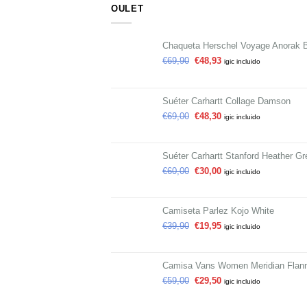
OULET
Chaqueta Herschel Voyage Anorak 
€
69,90
€
48,93
igic incluido
Suéter Carhartt Collage Damson
€
69,00
€
48,30
igic incluido
Suéter Carhartt Stanford Heather Gr
€
60,00
€
30,00
igic incluido
Camiseta Parlez Kojo White
€
39,90
€
19,95
igic incluido
Camisa Vans Women Meridian Flann
€
59,00
€
29,50
igic incluido