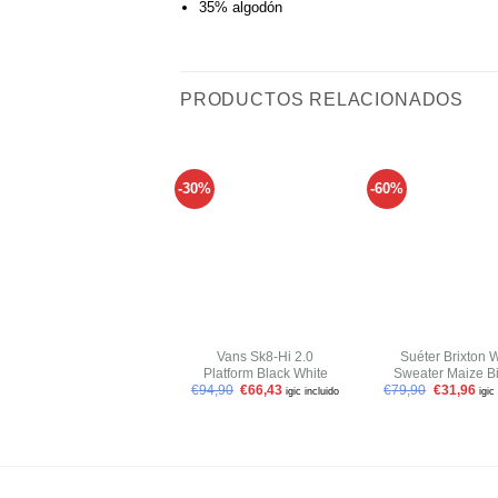
35% algodón
PRODUCTOS RELACIONADOS
-30%
-60%
Añadir
a tu
lista de
l
deseos
+
+
Vans Sk8-Hi 2.0
Suéter Brixton 
Platform Black White
Sweater Maize B
€
94,90
€
66,43
€
79,90
€
31,96
igic incluido
igic