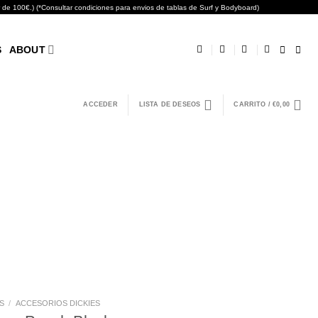
0€.) (*Consultar condiciones para envios de tablas de Surf y Bodyboard)
S
ABOUT
ACCEDER
LISTA DE DESEOS
CARRITO /
€
0,00
S
/
ACCESORIOS DICKIES