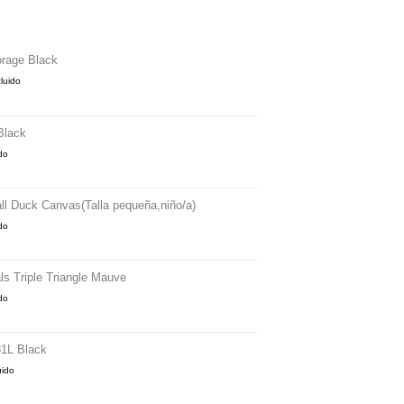
orage Black
cluido
Black
ido
ll Duck Canvas(Talla pequeña,niño/a)
ido
s Triple Triangle Mauve
ido
1L Black
uido