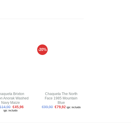
-20%
-30%
Añadir
Añadir
Añadir
a tu
a tu
a tu
lista de
lista de
lista de
deseos
deseos
deseos
+
+
haqueta Brixton
Chaqueta The North
Pantalón Carhartt WIP
on Anorak Washed
Face 1985 Mountain
Sid Pant Hamilton
Navy Maize
Blue
Brown
114,90
€
45,96
€
99,90
€
79,92
€
79,90
€
55,93
igic incluido
igic incluid
igic incluido