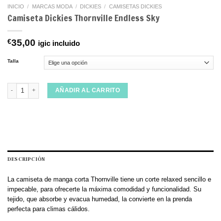
INICIO
/
MARCAS MODA
/
DICKIES
/
CAMISETAS DICKIES
Camiseta Dickies Thornville Endless Sky
€
35,00
igic incluido
Talla
Camiseta Dickies Thornville Endless Sky cantidad
AÑADIR AL CARRITO
DESCRIPCIÓN
La camiseta de manga corta Thornville tiene un corte relaxed sencillo e
impecable, para ofrecerte la máxima comodidad y funcionalidad. Su
tejido, que absorbe y evacua humedad, la convierte en la prenda
perfecta para climas cálidos.