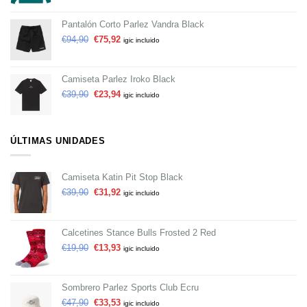
Pantalón Corto Parlez Vandra Black
€
94,90
€
75,92
igic incluido
Camiseta Parlez Iroko Black
€
39,90
€
23,94
igic incluido
ÚLTIMAS UNIDADES
Camiseta Katin Pit Stop Black
€
39,90
€
31,92
igic incluido
Calcetines Stance Bulls Frosted 2 Red
€
19,90
€
13,93
igic incluido
Sombrero Parlez Sports Club Ecru
€
47,90
€
33,53
igic incluido