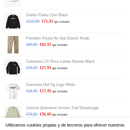
Suéter Parlez Finn Black
€
119,90
€
71,93
igic incluido
Pantalón Vissla No See Elastic Khaki
€
89,90
€
62,93
igic incluido
Camiseta L/S Rvca Leines Banner Black
€
39,90
€
27,93
igic incluido
Camiseta Huf Og Logo White
€
34,90
€
17,45
igic incluido
Camisa Quiksilver Smoke Trail Desertsage
€
70,00
€
56,00
igic incluido
Utilizamos cookies propias y de terceros para ofrecer nuestros