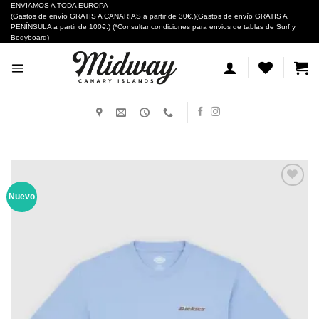
Skip
ENVIAMOS A TODA EUROPA___________________________________________
(Gastos de envío GRATIS A CANARIAS a partir de 30€.)(Gastos de envío GRATIS A
to
PENÍNSULA a partir de 100€.) (*Consultar condiciones para envios de tablas de Surf y
content
Bodyboard)
Nuevo
Añadir
a tu
lista de
deseos