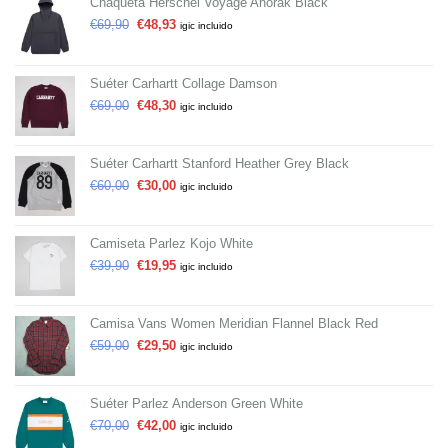
Chaqueta Herschel Voyage Anorak Black
€
69,90
€
48,93
igic incluido
Suéter Carhartt Collage Damson
€
69,00
€
48,30
igic incluido
Suéter Carhartt Stanford Heather Grey Black
€
60,00
€
30,00
igic incluido
Camiseta Parlez Kojo White
€
39,90
€
19,95
igic incluido
Camisa Vans Women Meridian Flannel Black Red
€
59,00
€
29,50
igic incluido
Suéter Parlez Anderson Green White
€
70,00
€
42,00
igic incluido