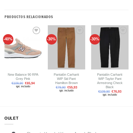
PRODUCTOS RELACIONADOS
-40%
-30%
-30%
Añadir
Añadir
Añadir
a tu
a tu
a tu
lista de
lista de
lista de
deseos
deseos
deseos
New Balance 90 RPA
Pantalón Carhartt
Pantalón Carhartt
Grey Pink
WIP Sid Pant
WIP Taylor Pant
Hamilton Brown
Armstrong Check
€
109,90
€
65,94
igic incluido
Black
€
79,90
€
55,93
igic incluido
€
109,90
€
76,93
igic incluido
OULET