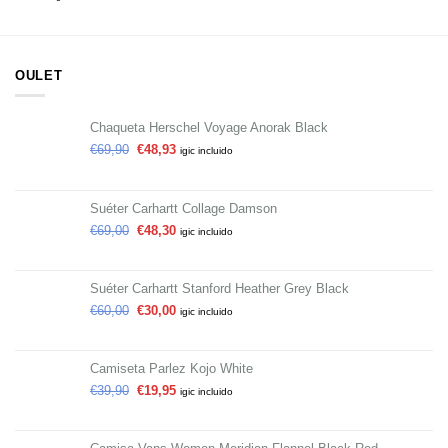
OULET
Chaqueta Herschel Voyage Anorak Black
€
69,90
€
48,93
igic incluido
Suéter Carhartt Collage Damson
€
69,00
€
48,30
igic incluido
Suéter Carhartt Stanford Heather Grey Black
€
60,00
€
30,00
igic incluido
Camiseta Parlez Kojo White
€
39,90
€
19,95
igic incluido