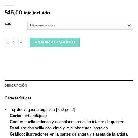
€
45,00
igic incluido
Talla
Camiseta RVCA Amaze Snake Monument cantidad
AÑADIR AL CARRITO
DESCRIPCIÓN
Características
Tejido:
Algodón orgánico [250 g/m2]
Corte:
corte relajado
Cuello:
cuello redondo y acanalado con cinta interior de grogrén
Detalles:
dobladillo con cinta y mini aberturas laterales
Gráfico:
ilustraciones en la partes delantera y trasera de la artista