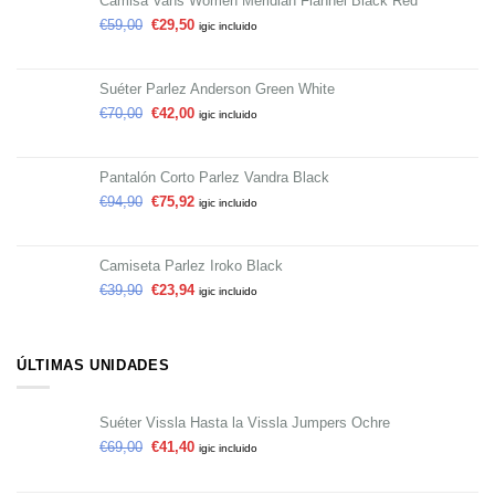
Camisa Vans Women Meridian Flannel Black Red
€
59,00
€
29,50
igic incluido
Suéter Parlez Anderson Green White
€
70,00
€
42,00
igic incluido
Pantalón Corto Parlez Vandra Black
€
94,90
€
75,92
igic incluido
Camiseta Parlez Iroko Black
€
39,90
€
23,94
igic incluido
ÚLTIMAS UNIDADES
Suéter Vissla Hasta la Vissla Jumpers Ochre
€
69,00
€
41,40
igic incluido