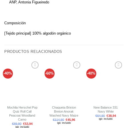
ANP, Antonia Figueiredo
Composición
[Tejido principal] 100% algodón orgánico
PRODUCTOS RELACIONADOS
-40%
-60%
-40%
Añadir
Añadir
Añadir
a tu
a tu
a tu
lista de
lista de
lista de
deseos
deseos
deseos
Mochila Herschel Pop
Chaqueta Brixton
New Balance 331
Quiz Roll Call
Breton Anorak
Navy White
Peacoat Woodland
Washed Navy Maize
€
64,90
€
38,94
igic incluido
Camo
€
114,90
€
45,96
igic incluido
€
89,90
€
53,94
igic incluido