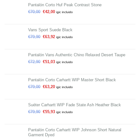
Pantalón Corto Huf Peak Contrast Stone
€
70,00
€
42,00
igic incluido
Vans Sport Suede Black
€
79,90
€
63,92
igic incluido
Pantalón Vans Authentic Chino Relaxed Desert Taupe
€
72,90
€
51,03
igic incluido
Pantalón Corto Carhartt WIP Master Short Black
€
79,00
€
63,20
igic incluido
Suéter Carhartt WIP Fade State Ash Heather Black
€
79,90
€
55,93
igic incluido
Pantalón Corto Carhartt WIP Johnson Short Natural
Garment Dyed