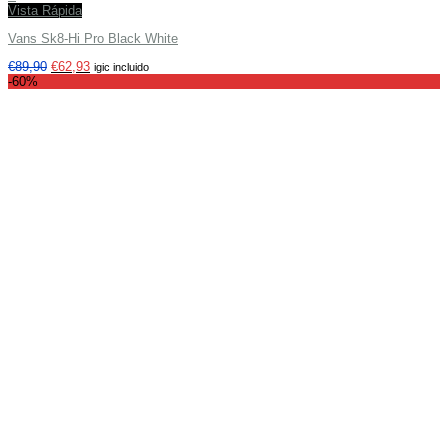
Vista Rápida
Vans Sk8-Hi Pro Black White
€
89,90
€
62,93
igic incluido
-60%