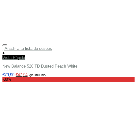
Añadir a tu lista de deseos
+
Vista Rápida
New Balance 520 TD Dusted Peach White
€
79,90
€
47,94
igic incluido
-30%