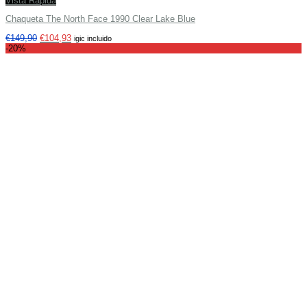
Vista Rápida
Chaqueta The North Face 1990 Clear Lake Blue
€
149,90
€
104,93
igic incluido
-20%