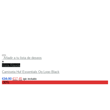
Añadir a tu lista de deseos
+
Vista Rápida
Camiseta Huf Essentials Og Logo Black
€
34,90
€
17,45
igic incluido
-30%