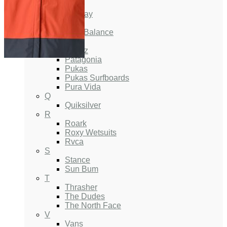
M
Midway
N
New Balance
P
Parlez
Patagonia
Pukas
Pukas Surfboards
Pura Vida
Q
Quiksilver
R
Roark
Roxy Wetsuits
Rvca
S
Stance
Sun Bum
T
Thrasher
The Dudes
The North Face
V
Vans