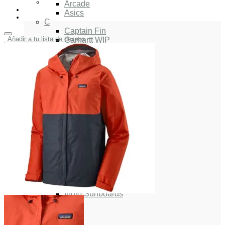
Arcade
Asics
C
Captain Fin
Añadir a tu lista de deseos
Carhartt WIP
Cariuma
Chris Christenson
Coolway
D
Deus Ex Machina
Dickies
E
Edmmond Studios
F
FCS
G
Gorilla
H
Herschel
Huf
I
Indio Surfboards
I-Sea
K
Katin