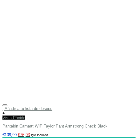
Añadir a tu lista de deseos
+
Vista Rápida
Pantalón Carhartt WIP Taylor Pant Armstrong Check Black
€
109,90
€
76,93
igic incluido