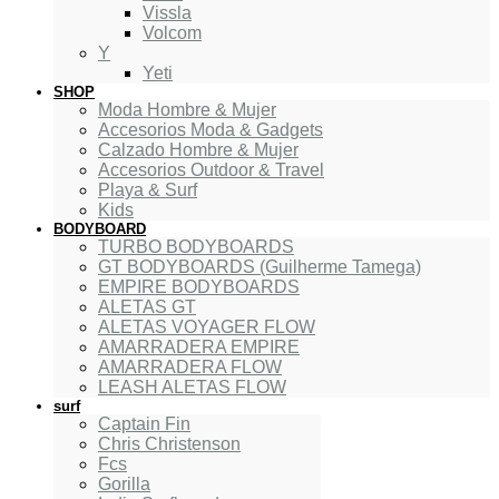
Vissla
Volcom
Y
Yeti
SHOP
Moda Hombre & Mujer
Accesorios Moda & Gadgets
Calzado Hombre & Mujer
Accesorios Outdoor & Travel
Playa & Surf
Kids
BODYBOARD
TURBO BODYBOARDS
GT BODYBOARDS (Guilherme Tamega)
EMPIRE BODYBOARDS
ALETAS GT
ALETAS VOYAGER FLOW
AMARRADERA EMPIRE
AMARRADERA FLOW
LEASH ALETAS FLOW
surf
Captain Fin
Chris Christenson
Fcs
Gorilla