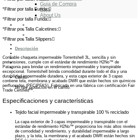
Guia de Compra
*Filtrar por talla Funda:
Baja
About Us
*Filtrar por talla Funda:
*Filtrar por Talla Calcetines:
*Filtrar por Talla Slippers
Descripción
Confiable chaqueta impermeable Torrentshell 3L, sencilla y sin
pretensiones, cumple con el estándar de rendimiento H2No™ de
Patagonia para brindar un rendimiento impermeable y transpirable
excepcional. Torrentshell brinda comodidad durante todo el día y una
durabilidad impermeable duradera, y esta capa exterior de 3 capas
Carrito
contiene tela, membrana y acabado DWR que están hechos sin químicos
perfluorados (PFC/PFAS). Fabricada en una fábrica con certificación Fair
No hay productos en el carrito.
Trade Certified™.
Especificaciones y características
Tejido facial impermeable y transpirable 100 % reciclado
La capa exterior de 3 capas impermeable y transpirable con el
estándar de rendimiento H2No™ proporciona los más altos niveles
de comodidad y rendimiento, y durabilidad impermeable a largo
plazo, y la tela, la membrana y el acabado DWR están hechos sin