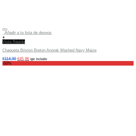
Añadir a tu lista de deseos
+
Vista Rápida
Chaqueta Brixton Breton Anorak Washed Navy Maize
€
114,90
€
45,96
igic incluido
-50%