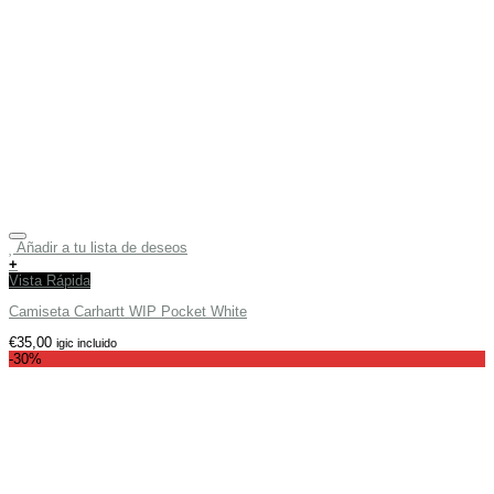
Añadir a tu lista de deseos
+
Vista Rápida
Camiseta Carhartt WIP Pocket White
€
35,00
igic incluido
-30%