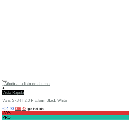
Añadir a tu lista de deseos
+
Vista Rápida
Vans Sk8-Hi 2.0 Platform Black White
€
94,90
€
66,43
igic incluido
-30%
PRO