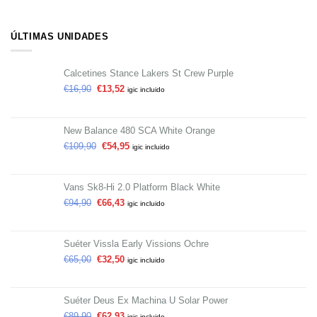
ÚLTIMAS UNIDADES
Calcetines Stance Lakers St Crew Purple
€
16,90
€
13,52
igic incluido
New Balance 480 SCA White Orange
€
109,90
€
54,95
igic incluido
Vans Sk8-Hi 2.0 Platform Black White
€
94,90
€
66,43
igic incluido
Suéter Vissla Early Vissions Ochre
€
65,00
€
32,50
igic incluido
Suéter Deus Ex Machina U Solar Power
€
89,90
€
62,93
igic incluido