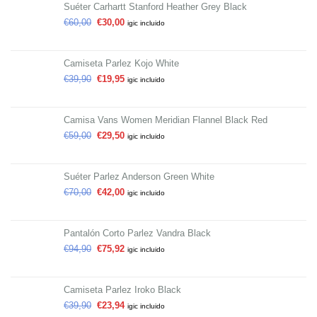
Suéter Carhartt Stanford Heather Grey Black
€
60,00
€
30,00
igic incluido
Camiseta Parlez Kojo White
€
39,90
€
19,95
igic incluido
Camisa Vans Women Meridian Flannel Black Red
€
59,00
€
29,50
igic incluido
Suéter Parlez Anderson Green White
€
70,00
€
42,00
igic incluido
Pantalón Corto Parlez Vandra Black
€
94,90
€
75,92
igic incluido
Camiseta Parlez Iroko Black
€
39,90
€
23,94
igic incluido