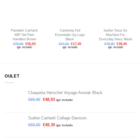
lista de
lista de
lista de
deseos
deseos
deseos
Pantalón Carhartt
Camiseta Huf
Suéter Deus Ex
WIP Sid Pant
Essentials Og Logo
Machina For
Hamilton Brown
Black
Everyday Navy Marle
€
79,90
€
55,93
€
34,90
€
17,45
€
78,90
€
39,45
igic incluido
igic incluido
igic incluido
OULET
Chaqueta Herschel Voyage Anorak Black
€
69,90
€
48,93
igic incluido
Suéter Carhartt Collage Damson
€
69,00
€
48,30
igic incluido