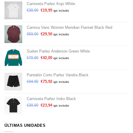
Camiseta Parlez Kojo White
€
39,90
€
19,95
igic incluido
Camisa Vans Women Meridian Flannel Black Red
€
59,00
€
29,50
igic incluido
Suéter Parlez Anderson Green White
€
70,00
€
42,00
igic incluido
Pantalón Corto Parlez Vandra Black
€
94,90
€
75,92
igic incluido
Camiseta Parlez Iroko Black
€
39,90
€
23,94
igic incluido
ÚLTIMAS UNIDADES