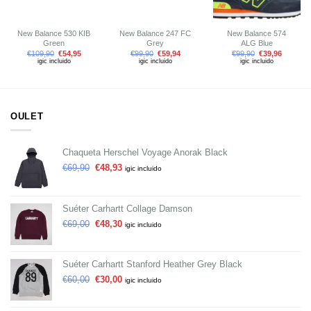
New Balance 530 KIB
New Balance 247 FC
New Balance 574
Green
Grey
ALG Blue
€
109,90
€
54,95
€
99,90
€
59,94
€
99,90
€
39,96
igic incluido
igic incluido
igic incluido
OULET
Chaqueta Herschel Voyage Anorak Black
€
69,90
€
48,93
igic incluido
Suéter Carhartt Collage Damson
€
69,00
€
48,30
igic incluido
Suéter Carhartt Stanford Heather Grey Black
€
60,00
€
30,00
igic incluido