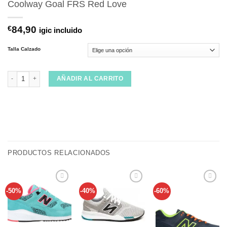
Coolway Goal FRS Red Love
€
84,90
igic incluido
Talla Calzado
Coolway Goal FRS Red Love cantidad
AÑADIR AL CARRITO
PRODUCTOS RELACIONADOS
-50%
-40%
-60%
Añadir
Añadir
Añadir
a tu
a tu
a tu
lista de
lista de
lista de
deseos
deseos
deseos