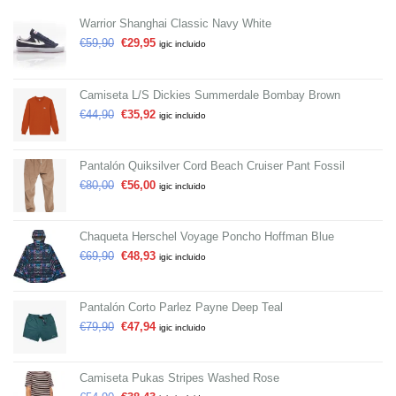
Warrior Shanghai Classic Navy White
€
59,90
€
29,95
igic incluido
Camiseta L/S Dickies Summerdale Bombay Brown
€
44,90
€
35,92
igic incluido
Pantalón Quiksilver Cord Beach Cruiser Pant Fossil
€
80,00
€
56,00
igic incluido
Chaqueta Herschel Voyage Poncho Hoffman Blue
€
69,90
€
48,93
igic incluido
Pantalón Corto Parlez Payne Deep Teal
€
79,90
€
47,94
igic incluido
Camiseta Pukas Stripes Washed Rose