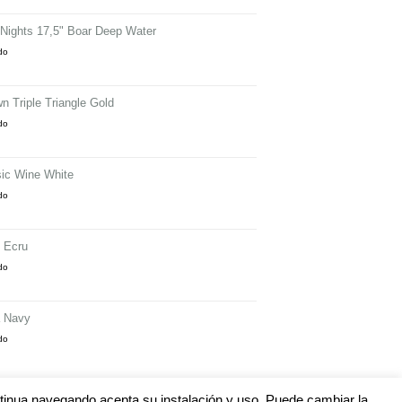
 Nights 17,5" Boar Deep Water
ido
 Triple Triangle Gold
ido
sic Wine White
ido
 Ecru
ido
a Navy
ido
continua navegando acepta su instalación y uso. Puede cambiar la