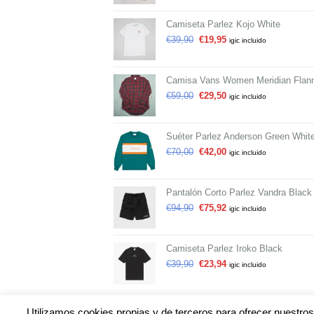
Camiseta Parlez Kojo White
€
39,90
€
19,95
igic incluido
Camisa Vans Women Meridian Flann
€
59,00
€
29,50
igic incluido
Suéter Parlez Anderson Green Whit
€
70,00
€
42,00
igic incluido
Pantalón Corto Parlez Vandra Black
€
94,90
€
75,92
igic incluido
Camiseta Parlez Iroko Black
€
39,90
€
23,94
igic incluido
Utilizamos cookies propias y de terceros para ofrecer nuestros 