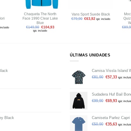
+
+
+
Chaqueta The North
Moch
Vans Sport Suede Black
ori
Face 1990 Clear Lake
Quiz
€
79,90
€
63,92
igic incluido
Blue
W
€
149,90
€
104,93
€
89,
 incluido
igic incluido
ÚLTIMAS UNIDADES
Black
Camisa Vissla Island 
€
81,90
€
57,33
igic inclu
Sudadera Huf Bail Bon
€
99,90
€
69,93
igic inclu
ey Black
Camiseta Parlez Capri 
€
50,90
€
35,63
igic inclu