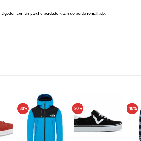
 algodón con un parche bordado Katin de borde remallado.
-30%
-20%
-40%
Añadir
Añadir
Añadir
a tu
a tu
a tu
ista de
lista de
lista de
deseos
deseos
deseos