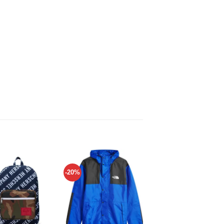
-20%
UltraCush
Añadir
Añadir
Añadir
a tu
a tu
a tu
lista de
lista de
lista de
deseos
deseos
deseos