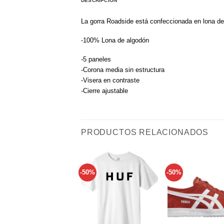
DESCRIPCIÓN
La gorra Roadside está confeccionada en lona de
-100% Lona de algodón
-5 paneles
-Corona media sin estructura
-Visera en contraste
-Cierre ajustable
PRODUCTOS RELACIONADOS
-50%
-50%
Añadir
a tu
lista de
l
deseos