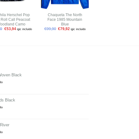
+
+
ila Herschel Pop
Chaqueta The North
Vans Ultrarange Exo
 Roll Call Peacoat
Face 1985 Mountain
Black White
oodland Camo
Blue
€
114,90
igic incluido
90
€
53,94
€
99,90
€
79,92
igic incluido
igic incluido
Woven Black
ido
ds Black
ido
River
ido