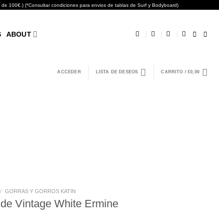
0€.) (*Consultar condiciones para envios de tablas de Surf y Bodyboard)
S
ABOUT
ACCEDER
LISTA DE DESEOS
CARRITO /
€
0,00
/
GORRAS Y GORROS KATIN
ide Vintage White Ermine