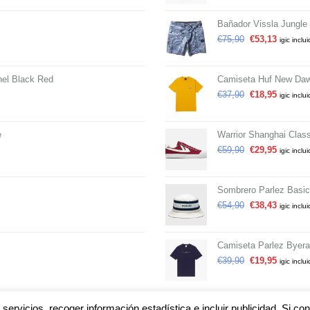
Bañador Vissla Jungle
€
75,90
€
53,13
igic inclu
el Black Red
Camiseta Huf New Dawn
€
37,90
€
18,95
igic inclu
e
Warrior Shanghai Clas
€
59,90
€
29,95
igic inclu
Sombrero Parlez Basic
€
54,90
€
38,43
igic inclu
Camiseta Parlez Byer
€
39,90
€
19,95
igic inclu
servicios, recoger información estadística e incluir publicidad. Si 