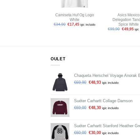
+
+
Camiseta Huf Og Logo
Asics Mexico
White
Delegation Tand
Spice White
€
34,90
€
17,45
igic incluido
€
99,90
€
49,95
igic
OULET
Chaqueta Herschel Voyage Anorak 
€
69,90
€
48,93
igic incluido
Suéter Carhartt Collage Damson
€
69,00
€
48,30
igic incluido
Suéter Carhartt Stanford Heather Gr
€
60,00
€
30,00
igic incluido