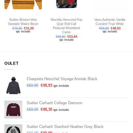
Suéter Brixton Wes
Mochila Herschel Pop
Vans Authentic Vanilla
Sweater Maize Bison
Quiz Roll Call
Custard True White
Peacoat Woodland
€
79,90
€
31,96
€
69,90
€
48,93
igic incluido
igic incluido
Camo
€
89,90
€
53,94
igic incluido
OULET
Chaqueta Herschel Voyage Anorak Black
€
69,90
€
48,93
igic incluido
Suéter Carhartt Collage Damson
€
69,00
€
48,30
igic incluido
Suéter Carhartt Stanford Heather Grey Black