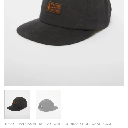
INICIO
/
MARCAS MODA
/
VOLCOM
/
GORRAS Y GORROS VOLCOM