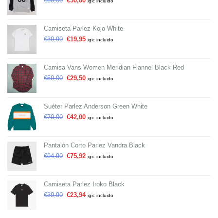
€
60,00
€
30,00
igic incluido
Camiseta Parlez Kojo White
€
39,90
€
19,95
igic incluido
Camisa Vans Women Meridian Flannel Black Red
€
59,00
€
29,50
igic incluido
Suéter Parlez Anderson Green White
€
70,00
€
42,00
igic incluido
Pantalón Corto Parlez Vandra Black
€
94,90
€
75,92
igic incluido
Camiseta Parlez Iroko Black
€
39,90
€
23,94
igic incluido