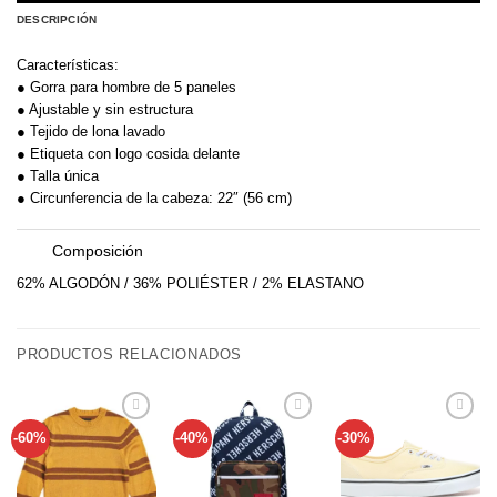
DESCRIPCIÓN
Características:
● Gorra para hombre de 5 paneles
● Ajustable y sin estructura
● Tejido de lona lavado
● Etiqueta con logo cosida delante
● Talla única
● Circunferencia de la cabeza: 22″ (56 cm)
Composición
plus
minus
62% ALGODÓN / 36% POLIÉSTER / 2% ELASTANO
PRODUCTOS RELACIONADOS
-60%
-40%
-30%
Añadir
Añadir
Añadir
a tu
a tu
a tu
lista de
lista de
lista de
deseos
deseos
deseos