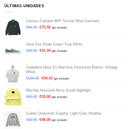
ÚLTIMAS UNIDADES
Camisa Carhartt WIP Sinclair Blue Garment
€
94,90
€
75,92
igic incluido
Vans Era Shale Green True White
€
69,90
€
41,94
igic incluido
Sudadera Deus Ex Machina Oversized Biarritz Vintage
White
€
134,90
€
94,43
igic incluido
Mochila Herschel Nova Small Highlight
€
65,00
€
39,00
igic incluido
Suéter Quiksilver Graphic Light Grey Heather
€
60,00
€
48,00
igic incluido