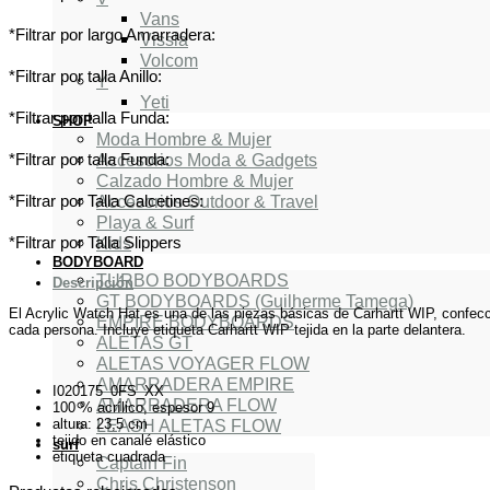
Vans
*Filtrar por largo Amarradera:
Vissla
Volcom
*Filtrar por talla Anillo:
Y
Yeti
*Filtrar por talla Funda:
SHOP
Moda Hombre & Mujer
Accesorios Moda & Gadgets
*Filtrar por talla Funda:
Calzado Hombre & Mujer
Accesorios Outdoor & Travel
*Filtrar por Talla Calcetines:
Playa & Surf
Kids
*Filtrar por Talla Slippers
BODYBOARD
TURBO BODYBOARDS
Descripción
GT BODYBOARDS (Guilherme Tamega)
El Acrylic Watch Hat es una de las piezas básicas de Carhartt WIP, confecc
EMPIRE BODYBOARDS
cada persona. Incluye etiqueta Carhartt WIP tejida en la parte delantera.
ALETAS GT
ALETAS VOYAGER FLOW
AMARRADERA EMPIRE
I020175_0FS_XX
AMARRADERA FLOW
100 % acrílico, espesor 9
LEASH ALETAS FLOW
altura: 23,5 cm
tejido en canalé elástico
surf
etiqueta cuadrada
Captain Fin
Chris Christenson