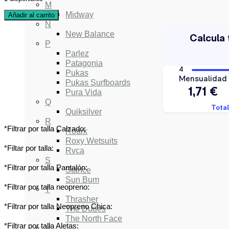
M
Midway
Añadir al carrito
N
New Balance
P
Parlez
Patagonia
Pukas
Pukas Surfboards
Pura Vida
Q
Quiksilver
R
*Filtrar por talla Calzado:
Roark
Roxy Wetsuits
*Filtar por talla:
Rvca
S
*Filtrar por talla Pantalón:
Stance
Sun Bum
*Filtrar por talla neopreno:
T
Thrasher
*Filtrar por talla Neopreno Chica:
The Dudes
The North Face
*Filtrar por talla Aletas:
V