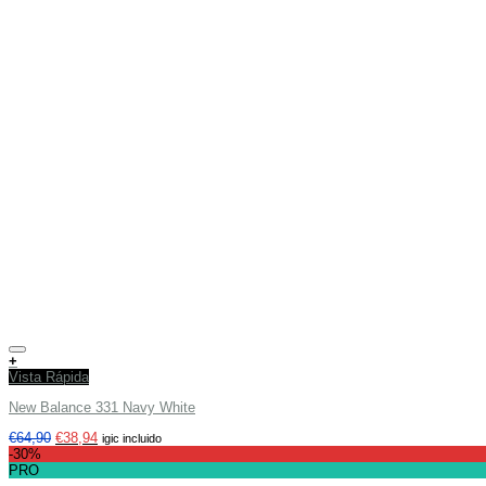
+
Vista Rápida
New Balance 331 Navy White
€
64,90
€
38,94
igic incluido
-30%
PRO