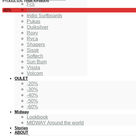
Productos relacionados
Fcs
Gorilla
-40%
Indio Surfboards
Pukas
Quiksilver
Roxy
Rvca
Shapers
Sisstr
Softech
Sun Bum
Vissla
Volcom
OULET
-20%
-30%
-40%
-50%
-60%
Midway
Lookbook
MIDWAY Around the world
Stories
ABOUT