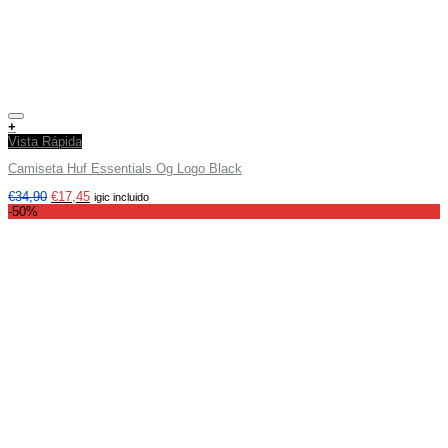
Añadir a tu lista de deseos
+
Vista Rápida
Camiseta Huf Essentials Og Logo Black
€
34,90
€
17,45
igic incluido
-50%