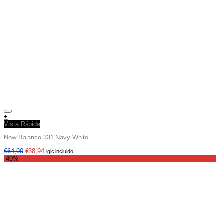
Añadir a tu lista de deseos
+
Vista Rápida
New Balance 331 Navy White
€
64,90
€
38,94
igic incluido
-40%