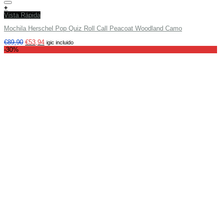
Añadir a tu lista de deseos
+
Vista Rápida
Mochila Herschel Pop Quiz Roll Call Peacoat Woodland Camo
€
89,90
€
53,94
igic incluido
-30%