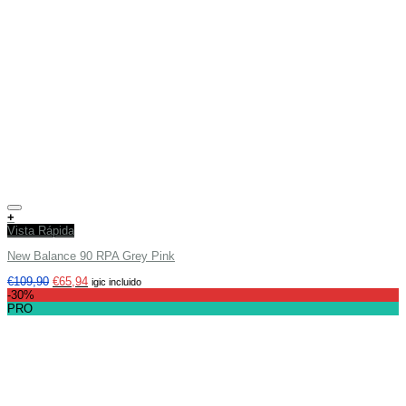
Añadir a tu lista de deseos
+
Vista Rápida
New Balance 90 RPA Grey Pink
€
109,90
€
65,94
igic incluido
-30%
PRO