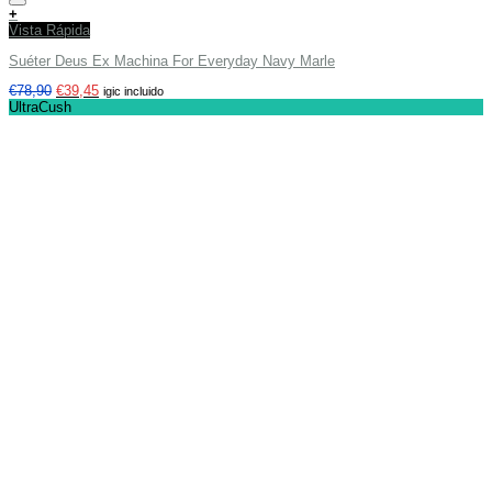
Añadir a tu lista de deseos
+
Vista Rápida
Suéter Deus Ex Machina For Everyday Navy Marle
€
78,90
€
39,45
igic incluido
UltraCush