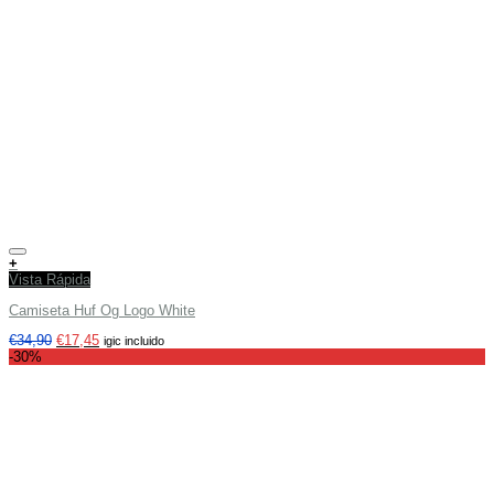
Añadir a tu lista de deseos
+
Vista Rápida
Camiseta Huf Og Logo White
€
34,90
€
17,45
igic incluido
-30%