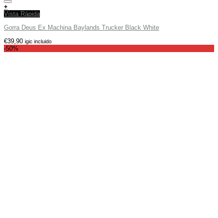
Añadir a tu lista de deseos
+
Vista Rápida
Gorra Deus Ex Machina Baylands Trucker Black White
€
39,90
igic incluido
-50%