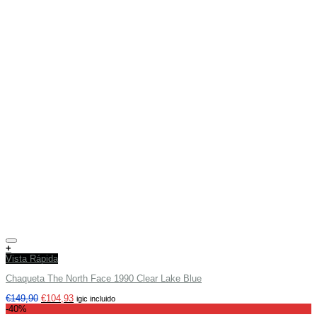
Añadir a tu lista de deseos
+
Vista Rápida
Chaqueta The North Face 1990 Clear Lake Blue
€
149,90
€
104,93
igic incluido
-40%