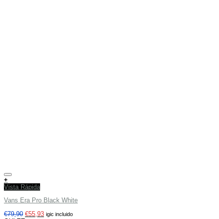
Añadir a tu lista de deseos
+
Vista Rápida
Vans Era Pro Black White
€
79,90
€
55,93
igic incluido