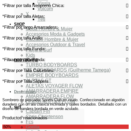
Vissla
*Filtrar por talla Neopreno Chica:
Volcom
Y
*Filtrar por talla Aletas:
Yeti
SHOP
*Filtrar por largo Amarradera:
Moda Hombre & Mujer
Accesorios Moda & Gadgets
*Filtrar por talla Anillo:
Calzado Hombre & Mujer
Accesorios Outdoor & Travel
*Filtrar por talla Funda:
Playa & Surf
Kids
*Filtrar por talla Funda:
BODYBOARD
TURBO BODYBOARDS
GT BODYBOARDS (Guilherme Tamega)
*Filtrar por Talla Calcetines:
EMPIRE BODYBOARDS
ALETAS GT
*Filtrar por Talla Slippers
ALETAS VOYAGER FLOW
AMARRADERA EMPIRE
Descripción
AMARRADERA FLOW
Sombrero de pescador Sports Club en crudo. Confeccionado en algodón
LEASH ALETAS FLOW
duradero con un ala clásica inclinada y ojales bordados. Detallado con un
surf
diseño de bandera bordada en verde azulado.
Captain Fin
Chris Christenson
Productos relacionados
Fcs
Gorilla
-50%