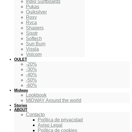
Indio Surfboards
Pukas
Quiksilver
Roxy
Rvca
Shapers
Sisstr
Softech
Sun Bum
Vissla
Volcom
OULET
-20%
-30%
-40%
-50%
-60%
Midway
Lookbook
MIDWAY Around the world
Stories
ABOUT
Contacto
Política de privacidad
Aviso Legal
Política de cookies