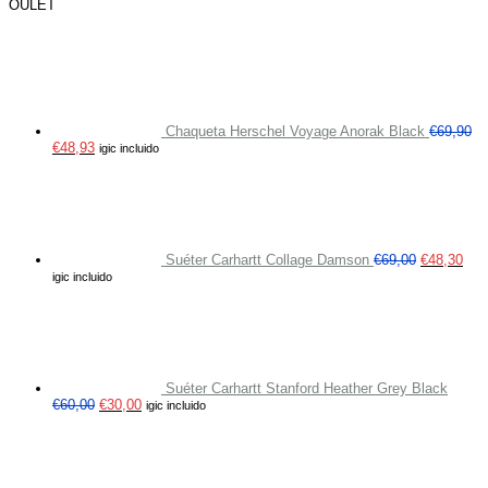
OULET
Chaqueta Herschel Voyage Anorak Black
€
69,90
€
48,93
igic incluido
Suéter Carhartt Collage Damson
€
69,00
€
48,30
igic incluido
Suéter Carhartt Stanford Heather Grey Black
€
60,00
€
30,00
igic incluido