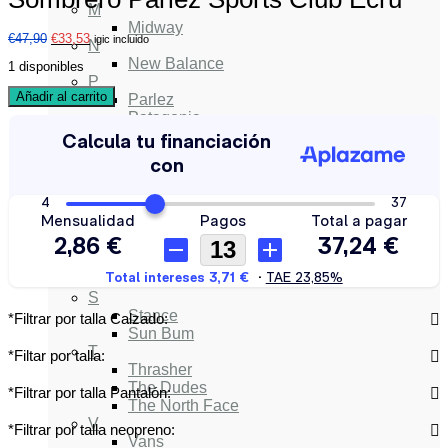
M
Midway
€
47,90
€
33,53
igic incluido
N
New Balance
1 disponibles
P
Añadir al carrito
Parlez
Patagonia
Pukas
Pukas Surfboards
Pura Vida
Q
Quiksilver
R
Roark
Roxy Wetsuits
Rvca
S
Stance
*Filtrar por talla Calzado:
Sun Bum
T
*Filtar por talla:
Thrasher
The Dudes
*Filtrar por talla Pantalón:
The North Face
V
*Filtrar por talla neopreno:
Vans