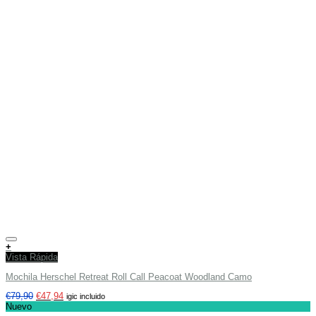
Añadir a tu lista de deseos
+
Vista Rápida
Mochila Herschel Retreat Roll Call Peacoat Woodland Camo
€
79,90
€
47,94
igic incluido
Nuevo