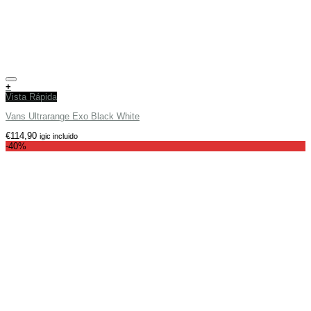
Añadir a tu lista de deseos
+
Vista Rápida
Vans Ultrarange Exo Black White
€
114,90
igic incluido
-40%