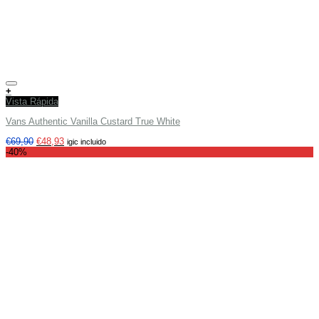
Añadir a tu lista de deseos
+
Vista Rápida
Vans Authentic Vanilla Custard True White
€
69,90
€
48,93
igic incluido
-40%