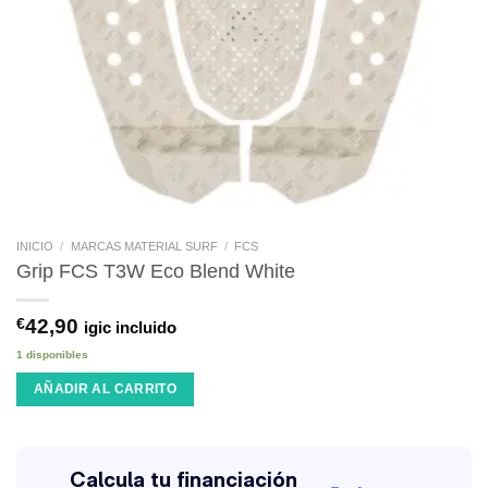
INICIO
/
MARCAS MATERIAL SURF
/
FCS
Grip FCS T3W Eco Blend White
€
42,90
igic incluido
1 disponibles
AÑADIR AL CARRITO