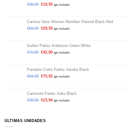
€
39,90
€
19,95
igic incluido
Camisa Vans Women Meridian Flannel Black Red
€
59,00
€
29,50
igic incluido
Suéter Parlez Anderson Green White
€
70,00
€
42,00
igic incluido
Pantalón Corto Parlez Vandra Black
€
94,90
€
75,92
igic incluido
Camiseta Parlez Iroko Black
€
39,90
€
23,94
igic incluido
ÚLTIMAS UNIDADES