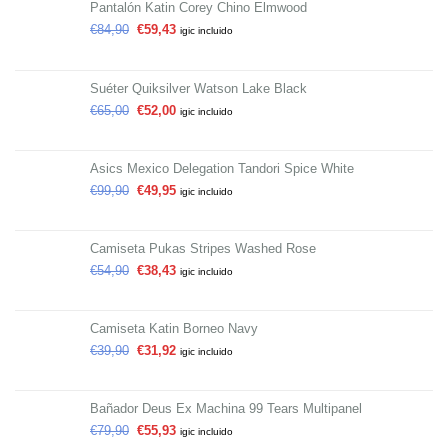
Pantalón Katin Corey Chino Elmwood
€
84,90
€
59,43
igic incluido
Suéter Quiksilver Watson Lake Black
€
65,00
€
52,00
igic incluido
Asics Mexico Delegation Tandori Spice White
€
99,90
€
49,95
igic incluido
Camiseta Pukas Stripes Washed Rose
€
54,90
€
38,43
igic incluido
Camiseta Katin Borneo Navy
€
39,90
€
31,92
igic incluido
Bañador Deus Ex Machina 99 Tears Multipanel
€
79,90
€
55,93
igic incluido