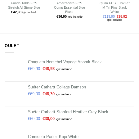
Funda Tabla FCS
Amarradera FCS
Quilla FCS II JW PC
Stretch All Stone Blue
Comp Essential Blue
M Tri Fins Black
Black
White
€
42,90
igic incluido
€
36,90
€
119,90
€
95,92
igic incluido
igic incluido
OULET
Chaqueta Herschel Voyage Anorak Black
€
69,90
€
48,93
igic incluido
Suéter Carhartt Collage Damson
€
69,00
€
48,30
igic incluido
Suéter Carhartt Stanford Heather Grey Black
€
60,00
€
30,00
igic incluido
Camiseta Parlez Kojo White