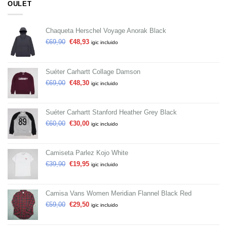
OULET
Chaqueta Herschel Voyage Anorak Black
€
69,90
€
48,93
igic incluido
Suéter Carhartt Collage Damson
€
69,00
€
48,30
igic incluido
Suéter Carhartt Stanford Heather Grey Black
€
60,00
€
30,00
igic incluido
Camiseta Parlez Kojo White
€
39,90
€
19,95
igic incluido
Camisa Vans Women Meridian Flannel Black Red
€
59,00
€
29,50
igic incluido