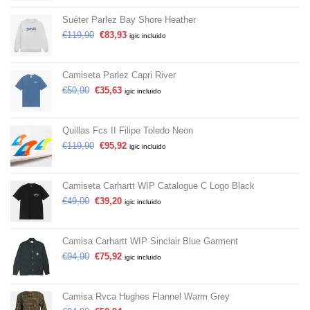
Suéter Parlez Bay Shore Heather
€
119,90
€
83,93
igic incluido
Camiseta Parlez Capri River
€
50,90
€
35,63
igic incluido
Quillas Fcs II Filipe Toledo Neon
€
119,90
€
95,92
igic incluido
Camiseta Carhartt WIP Catalogue C Logo Black
€
49,00
€
39,20
igic incluido
Camisa Carhartt WIP Sinclair Blue Garment
€
94,90
€
75,92
igic incluido
Camisa Rvca Hughes Flannel Warm Grey