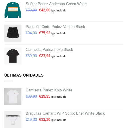
Suéter Parlez Anderson Green White
€
70,00
€
42,00
igic incluido
Pantalón Corto Parlez Vandra Black
€
94,90
€
75,92
igic incluido
Camiseta Parlez Iroko Black
€
39,90
€
23,94
igic incluido
ÚLTIMAS UNIDADES
Camiseta Parlez Kojo White
€
39,90
€
19,95
igic incluido
Braguitas Carhartt WIP Script Brief White Black
€
19,00
€
13,30
igic incluido