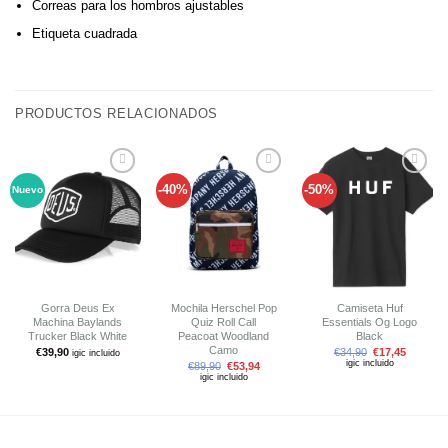
Correas para los hombros ajustables
Etiqueta cuadrada
PRODUCTOS RELACIONADOS
-40%
-50%
Nuevo
Añadir
Añadir
Añadir
a tu
a tu
a tu
lista de
lista de
lista de
deseos
deseos
deseos
Gorra Deus Ex
Mochila Herschel Pop
Camiseta Huf
Machina Baylands
Quiz Roll Call
Essentials Og Logo
Trucker Black White
Peacoat Woodland
Black
Camo
€
39,90
€
34,90
€
17,45
igic incluido
igic incluido
€
89,90
€
53,94
igic incluido