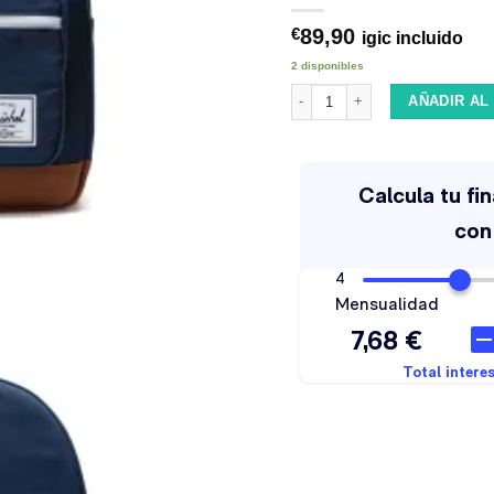
89,90
€
igic incluido
2 disponibles
Mochila Herschel Pop Quiz Navy
AÑADIR AL