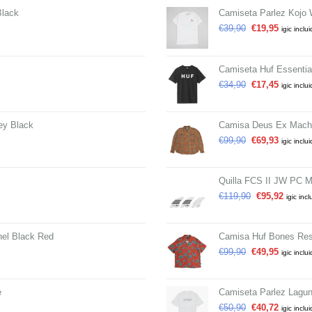
Black
Camiseta Parlez Kojo 
€
39,90
€
19,95
igic inclu
Camiseta Huf Essentia
€
34,90
€
17,45
igic inclu
ey Black
Camisa Deus Ex Mach
€
99,90
€
69,93
igic inclu
Quilla FCS II JW PC M
€
119,90
€
95,92
igic incl
el Black Red
Camisa Huf Bones Res
€
99,90
€
49,95
igic inclu
e
Camiseta Parlez Lagun
€
50,90
€
40,72
igic inclu