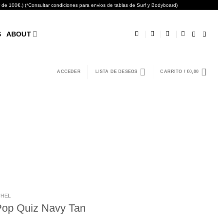
0€.) (*Consultar condiciones para envios de tablas de Surf y Bodyboard)
S
ABOUT
ACCEDER
LISTA DE DESEOS
CARRITO /
€
0,00
HEL
Pop Quiz Navy Tan