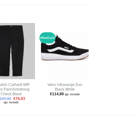
-30%
UltraCush
Añadir
Añadir
Añadir
a tu
a tu
a tu
PRO
lista de
lista de
lista de
deseos
deseos
deseos
+
+
alón Carhartt WIP
Vans Ultrarange Exo
Vans Era Pro Black
or Pant Armstrong
Black White
White
Check Black
€
114,90
€
79,90
€
55,93
igic incluido
igic incluid
109,90
€
76,93
igic incluido