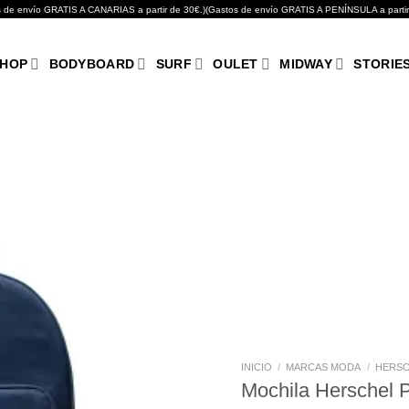
GRATIS A CANARIAS a partir de 30€.)(Gastos de envío GRATIS A PENÍNSULA a partir de 10
HOP
BODYBOARD
SURF
OULET
MIDWAY
STORIE
Añadir
a tu
lista de
deseos
INICIO
/
MARCAS MODA
/
HERSC
Mochila Herschel 