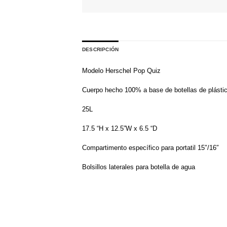
DESCRIPCIÓN
Modelo Herschel Pop Quiz
Cuerpo hecho 100% a base de botellas de plástic
25L
17.5 “H x 12.5”W x 6.5 “D
Compartimento específico para portatil 15″/16″
Bolsillos laterales para botella de agua