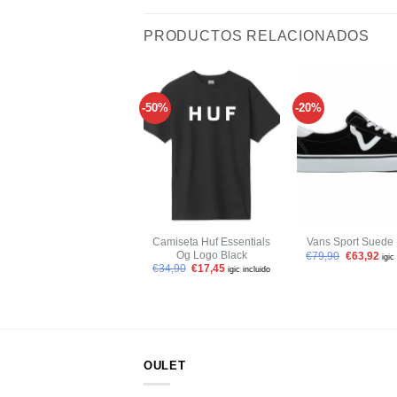
PRODUCTOS RELACIONADOS
-50%
-20%
Añadir
a tu
lista de
l
deseos
+
+
Camiseta Huf Essentials
Vans Sport Suede 
Og Logo Black
€
79,90
€
63,92
igic
€
34,90
€
17,45
igic incluido
OULET