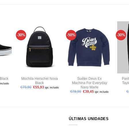
-30%
-50%
-30%
Añadir
Añadir
Añadir
a tu
a tu
a tu
ista de
lista de
lista de
deseos
deseos
deseos
+
+
+
Mochila Herschel Nova
Suéter Deus Ex
Pant
Black
Black
Machina For Everyday
Tayl
 incluido
Navy Marle
€
79,90
€
55,93
igic incluido
€
78,90
€
39,45
€
igic incluido
ÚLTIMAS UNIDADES