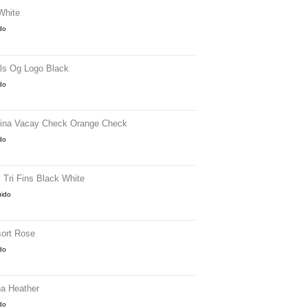
White
ido
ls Og Logo Black
ido
ina Vacay Check Orange Check
ido
 Tri Fins Black White
uido
ort Rose
ido
a Heather
ido