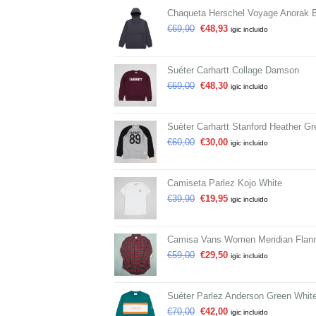
Chaqueta Herschel Voyage Anorak 
€
69,90
€
48,93
igic incluido
Suéter Carhartt Collage Damson
€
69,00
€
48,30
igic incluido
Suéter Carhartt Stanford Heather Gr
€
60,00
€
30,00
igic incluido
Camiseta Parlez Kojo White
€
39,90
€
19,95
igic incluido
Camisa Vans Women Meridian Flann
€
59,00
€
29,50
igic incluido
Suéter Parlez Anderson Green Whit
€
70,00
€
42,00
igic incluido