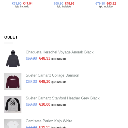
€
79,90
€
47,94
€
69,90
€
48,93
€
79,90
€
63,92
igic incluido
igic incluido
igic incluido
OULET
Chaqueta Herschel Voyage Anorak Black
€
69,90
€
48,93
igic incluido
Suéter Carhartt Collage Damson
€
69,00
€
48,30
igic incluido
Suéter Carhartt Stanford Heather Grey Black
€
60,00
€
30,00
igic incluido
Camiseta Parlez Kojo White
€
39,90
€
19,95
igic incluido