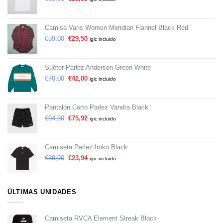
Camisa Vans Women Meridian Flannel Black Red
€
59,00
€
29,50
igic incluido
Suéter Parlez Anderson Green White
€
70,00
€
42,00
igic incluido
Pantalón Corto Parlez Vandra Black
€
94,90
€
75,92
igic incluido
Camiseta Parlez Iroko Black
€
39,90
€
23,94
igic incluido
ÚLTIMAS UNIDADES
Camiseta RVCA Element Streak Black