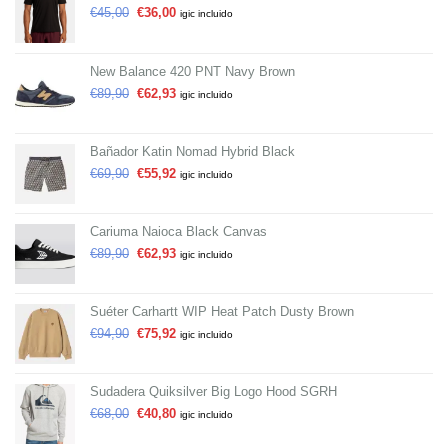
€
45,00
€
36,00
igic incluido
New Balance 420 PNT Navy Brown
€
89,90
€
62,93
igic incluido
Bañador Katin Nomad Hybrid Black
€
69,90
€
55,92
igic incluido
Cariuma Naioca Black Canvas
€
89,90
€
62,93
igic incluido
Suéter Carhartt WIP Heat Patch Dusty Brown
€
94,90
€
75,92
igic incluido
Sudadera Quiksilver Big Logo Hood SGRH
€
68,00
€
40,80
igic incluido