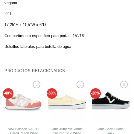
vegana.
22 L
17,25″H x 11,5″W x 6″D
Compartimento específico para portatil 15″/16″
Bolsillos laterales para botella de agua
PRODUCTOS RELACIONADOS
-40%
-30%
-20%
Añadir
Añadir
Añadir
a tu
a tu
a tu
lista de
lista de
lista de
deseos
deseos
deseos
New Balance 520 TD
Vans Authentic Vanilla
Vans Sport Suede
Dusted Peach White
Custard True White
Black