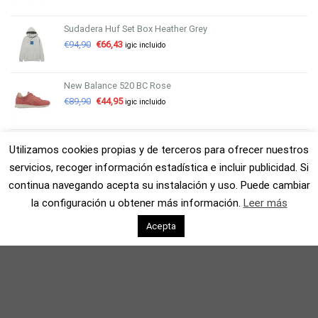
Sudadera Huf Set Box Heather Grey
€
94,90
€
66,43
igic incluido
New Balance 520 BC Rose
€
89,90
€
44,95
igic incluido
Escarpines Vissla 7 Seas 2 MM Reef Bootie Black
Utilizamos cookies propias y de terceros para ofrecer nuestros
€
49,90
€
34,93
igic incluido
servicios, recoger información estadística e incluir publicidad. Si
continua navegando acepta su instalación y uso. Puede cambiar
Bolsito Carhartt WIP Small Bag/Wine
la configuración u obtener más información.
Leer más
€
34,90
€
27,92
igic incluido
Acepta
Quilla FCS II Pukas PG Thrusters Black White
€
109,90
€
87,92
igic incluido