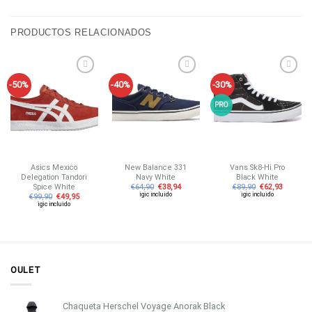
PRODUCTOS RELACIONADOS
-50%
-40%
-30%
Añadir
Añadir
Añadir
a tu
a tu
a tu
lista de
lista de
lista de
PRO
deseos
deseos
deseos
Asics Mexico
New Balance 331
Vans Sk8-Hi Pro
Delegation Tandori
Navy White
Black White
Spice White
€
64,90
€
38,94
€
89,90
€
62,93
igic incluido
igic incluido
€
99,90
€
49,95
igic incluido
OULET
Chaqueta Herschel Voyage Anorak Black