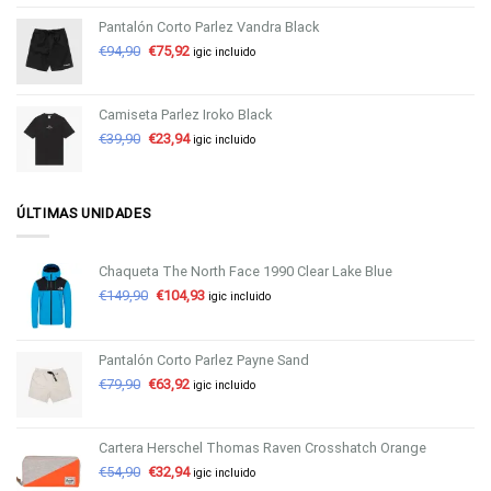
Pantalón Corto Parlez Vandra Black
€
94,90
€
75,92
igic incluido
Camiseta Parlez Iroko Black
€
39,90
€
23,94
igic incluido
ÚLTIMAS UNIDADES
Chaqueta The North Face 1990 Clear Lake Blue
€
149,90
€
104,93
igic incluido
Pantalón Corto Parlez Payne Sand
€
79,90
€
63,92
igic incluido
Cartera Herschel Thomas Raven Crosshatch Orange
€
54,90
€
32,94
igic incluido