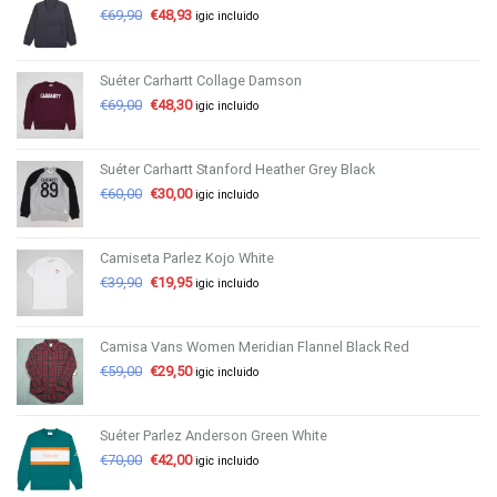
€
69,90
€
48,93
igic incluido
Suéter Carhartt Collage Damson
€
69,00
€
48,30
igic incluido
Suéter Carhartt Stanford Heather Grey Black
€
60,00
€
30,00
igic incluido
Camiseta Parlez Kojo White
€
39,90
€
19,95
igic incluido
Camisa Vans Women Meridian Flannel Black Red
€
59,00
€
29,50
igic incluido
Suéter Parlez Anderson Green White
€
70,00
€
42,00
igic incluido